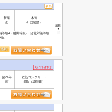
新築
木造
西
-/（2階建）
選択
▼
熱等級4・耐風等級2・劣化対策等級
...
7月8日 値下げ
築24年
鉄筋コンクリート
南
5階/（10階建）