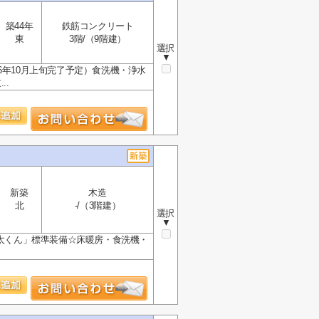
築44年
鉄筋コンクリート
東
3階/（9階建）
選択
▼
6年10月上旬完了予定）食洗機・浄水
..
新築
木造
北
-/（3階建）
選択
▼
幹太くん」標準装備☆床暖房・食洗機・