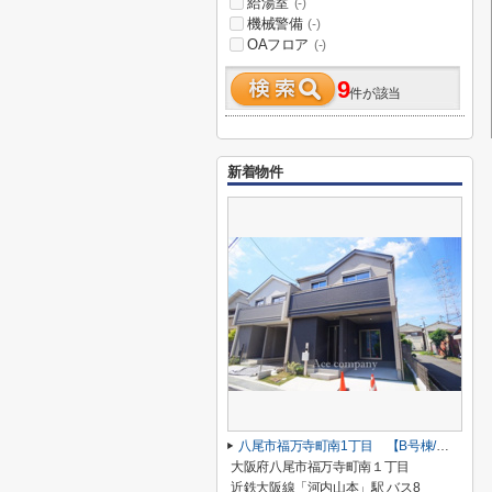
給湯室
(-)
機械警備
(-)
OAフロア
(-)
9
件が該当
新着物件
八尾市福万寺町南1丁目 【B号棟/全2棟】
大阪府八尾市福万寺町南１丁目
近鉄大阪線「河内山本」駅 バス8