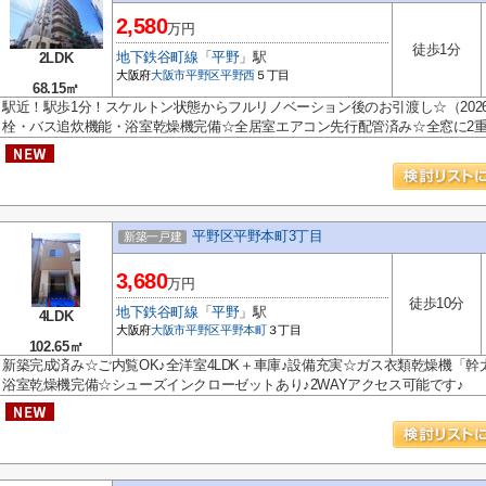
2,580
万円
徒歩1分
地下鉄谷町線
「
平野
」駅
2LDK
大阪府
大阪市平野区
平野西
５丁目
68.15㎡
駅近！駅歩1分！スケルトン状態からフルリノベーション後のお引渡し☆（202
栓・バス追炊機能・浴室乾燥機完備☆全居室エアコン先行配管済み☆全窓に2重.
平野区平野本町3丁目
新築一戸建
3,680
万円
徒歩10分
地下鉄谷町線
「
平野
」駅
4LDK
大阪府
大阪市平野区
平野本町
３丁目
102.65㎡
新築完成済み☆ご内覧OK♪全洋室4LDK＋車庫♪設備充実☆ガス衣類乾燥機「
浴室乾燥機完備☆シューズインクローゼットあり♪2WAYアクセス可能です♪