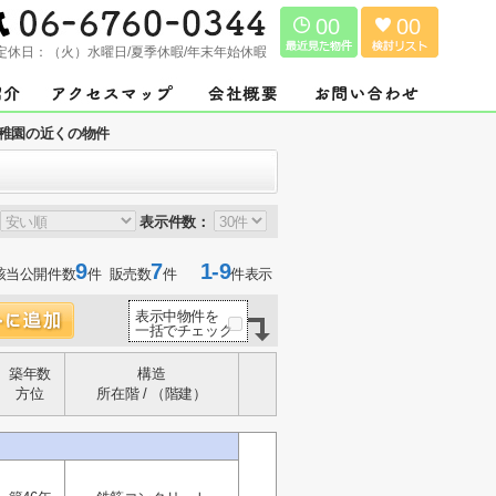
00
00
定休日：
（火）水曜日/夏季休暇/年末年始休暇
稚園の近くの物件
表示件数：
9
7
1-9
該当公開件数
件 販売数
件
件表示
表示中物件を
一括でチェック
築年数
構造
方位
所在階 / （階建）