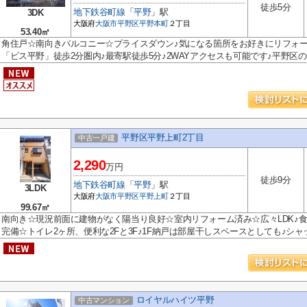
徒歩5分
地下鉄谷町線
「
平野
」駅
3DK
大阪府
大阪市平野区
平野本町
２丁目
53.40㎡
角住戸☆南向きバルコニー☆プライスダウン♪気になる箇所をお好きにリフォ
「ビス平野」徒歩2分圏内♪最寄駅徒歩5分♪2WAYアクセスも可能です♪平野区の当
平野区平野上町2丁目
中古一戸建
2,290
万円
徒歩9分
地下鉄谷町線
「
平野
」駅
3LDK
大阪府
大阪市平野区
平野上町
２丁目
99.67㎡
南向き☆現況前面に建物がなく陽当り良好☆室内リフォーム済み☆広々LDK♪
完備☆トイレ2ヶ所、便利な2Fと3F♪1F納戸は部屋干しスペースとしても♪シャッタ
ロイヤルハイツ平野
中古マンション