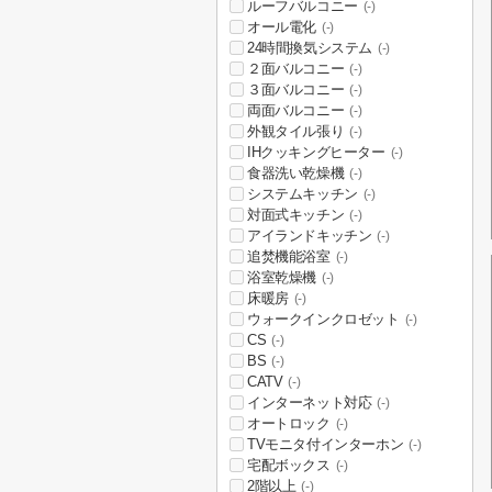
ルーフバルコニー
(-)
オール電化
(-)
24時間換気システム
(-)
２面バルコニー
(-)
３面バルコニー
(-)
両面バルコニー
(-)
外観タイル張り
(-)
IHクッキングヒーター
(-)
食器洗い乾燥機
(-)
システムキッチン
(-)
対面式キッチン
(-)
アイランドキッチン
(-)
追焚機能浴室
(-)
浴室乾燥機
(-)
床暖房
(-)
ウォークインクロゼット
(-)
CS
(-)
BS
(-)
CATV
(-)
インターネット対応
(-)
オートロック
(-)
TVモニタ付インターホン
(-)
宅配ボックス
(-)
2階以上
(-)