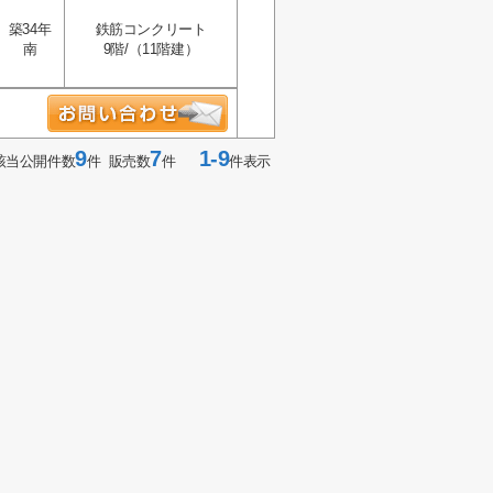
築34年
鉄筋コンクリート
南
9階/（11階建）
9
7
1-9
該当公開件数
件 販売数
件
件表示