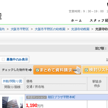
営業時間：
9：30～19：00
案内
>
大阪市平野区
>
大阪市平野区の幼稚園
>
光源寺幼稚園
>
光源寺幼
並び順：
募集中のみ表示
外観
/
間取り図
価格
駅徒歩
停歩
交通 / 所在地
間取り/面積
朝日プラザ平野本町
中古マンション
1,190
万円