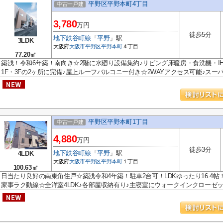
平野区平野本町4丁目
中古一戸建
3,780
万円
徒歩5分
地下鉄谷町線
「
平野
」駅
3LDK
大阪府
大阪市平野区
平野本町
４丁目
77.20㎡
築浅！令和6年築！南向き☆2階に水廻り設備集約♪リビング床暖房・食洗機・I
1F・3Fの2ヶ所に完備♪屋上ルーフバルコニー付き☆2WAYアクセス可能♪スーパー
平野区平野本町1丁目
中古一戸建
4,880
万円
徒歩3分
地下鉄谷町線
「
平野
」駅
4LDK
大阪府
大阪市平野区
平野本町
１丁目
100.63㎡
日当たり良好の南東角住戸☆築浅令和4年築！駐車2台可！LDKゆったり16.4
家事ラク動線☆全洋室4LDK♪各部屋収納有り♪主寝室にウォークインクローゼッ.