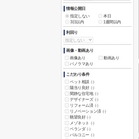
情報公開日
指定しない
本日
3日以内
1週間以内
利回り
画像・動画あり
画像あり
動画あり
パノラマあり
こだわり条件
ペット相談
(-)
陽当り良好
(-)
閑静な住宅地
(-)
デザイナーズ
(-)
リフォーム済
(-)
リノベーション済
(-)
眺望良好
(-)
メゾネット
(-)
ベランダ
(-)
バルコニー
(-)