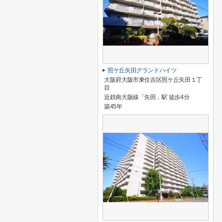
照ケ丘矢田グランドハイツ
大阪府大阪市東住吉区照ケ丘矢田１丁
目
近鉄南大阪線「矢田」駅 徒歩4分
築45年