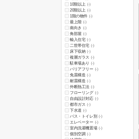
10階以上
(-)
20階以上
(-)
1階の物件
(-)
最上階
(-)
南向き
(-)
角部屋
(-)
輸入住宅
(-)
二世帯住宅
(-)
床下収納
(-)
複層ガラス
(-)
駐車場あり
(-)
バリアフリー
(-)
免震構造
(-)
耐震構造
(-)
外断熱工法
(-)
フローリング
(-)
自由設計対応
(-)
都市ガス
(-)
下水道
(-)
バス・トイレ別
(-)
エレベーター
(-)
室内洗濯機置場
(-)
個別空調
(-)