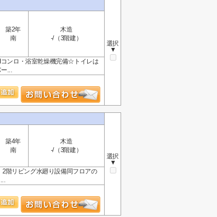
築2年
木造
南
-/（3階建）
選択
▼
Hコンロ・浴室乾燥機完備☆トイレは
...
築4年
木造
南
-/（3階建）
選択
▼
帖！2階リビング水廻り設備同フロアの
..