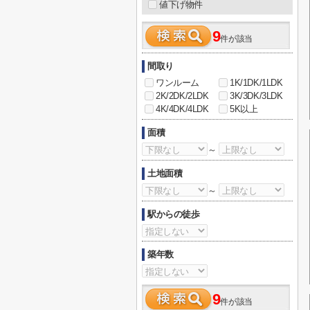
値下げ物件
9
件が該当
間取り
ワンルーム
1K/1DK/1LDK
2K/2DK/2LDK
3K/3DK/3LDK
4K/4DK/4LDK
5K以上
面積
～
土地面積
～
駅からの徒歩
築年数
9
件が該当