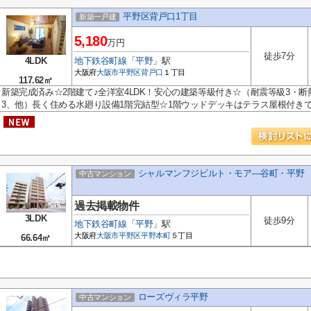
平野区背戸口1丁目
新築一戸建
5,180
万円
徒歩7分
4LDK
地下鉄谷町線
「
平野
」駅
大阪府
大阪市平野区
背戸口
１丁目
117.62㎡
新築完成済み☆2階建て♪全洋室4LDK！安心の建築等級付き☆（耐震等級3・断
3、他）長く住める水廻り設備1階完結型☆1階ウッドデッキはテラス屋根付きで物
シャルマンフジビルト・モア―谷町・平野
中古マンション
過去掲載物件
3LDK
徒歩9分
地下鉄谷町線
「
平野
」駅
大阪府
大阪市平野区
平野本町
５丁目
66.64㎡
ローズヴィラ平野
中古マンション