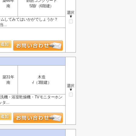
築46年
鉄筋コンクリート
南
5階/（6階建）
選択
▼
ームしてみてはいかがでしょうか？
...
築31年
木造
南
-/（3階建）
選択
▼
食洗機・浴室乾燥機・TVモニターホン
...