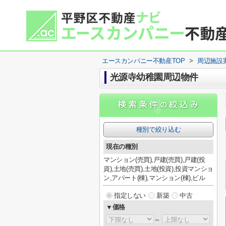
エースカンパニー不動産TOP
>
周辺施設
光源寺幼稚園周辺物件
種別で絞り込む
現在の種別
マンション(売買),戸建(売買),戸建(投
資),土地(売買),土地(投資),投資マンショ
ン,アパート(棟),マンション(棟),ビル
指定しない
新築
中古
▼価格
～