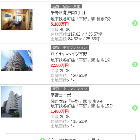
売買｜新築一戸建
平野区背戸口1丁目
地下鉄谷町線「平野」駅 徒歩7分
5,180万円
間取:
4LDK
建物面積:
117.62㎡ / 35.57坪
土地面積:
84.52㎡ / 25.56坪
売買｜中古マンション
ロイヤルハイツ平野
地下鉄谷町線「平野」駅 徒歩1分
2,580万円
間取:
2LDK
建物面積:
- / 20.61坪
土地面積:
- / -
売買｜中古マンション
平野コーポ
関西本線「平野」駅 徒歩9分
地下鉄谷町線「平野」駅 徒歩15分
1,480万円
間取:
2LDK
建物面積:
- / 15.51坪
土地面積:
- / -