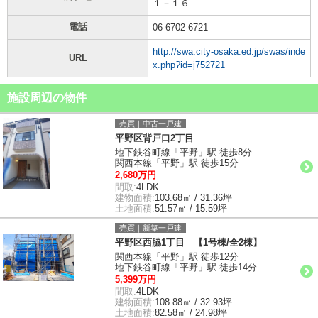
１－１６
電話
06-6702-6721
http://swa.city-osaka.ed.jp/swas/inde
URL
x.php?id=j752721
施設周辺の物件
売買｜中古一戸建
平野区背戸口2丁目
地下鉄谷町線「平野」駅 徒歩8分
関西本線「平野」駅 徒歩15分
2,680万円
間取:
4LDK
建物面積:
103.68㎡ / 31.36坪
土地面積:
51.57㎡ / 15.59坪
売買｜新築一戸建
平野区西脇1丁目 【1号棟/全2棟】
関西本線「平野」駅 徒歩12分
地下鉄谷町線「平野」駅 徒歩14分
5,399万円
間取:
4LDK
建物面積:
108.88㎡ / 32.93坪
土地面積:
82.58㎡ / 24.98坪