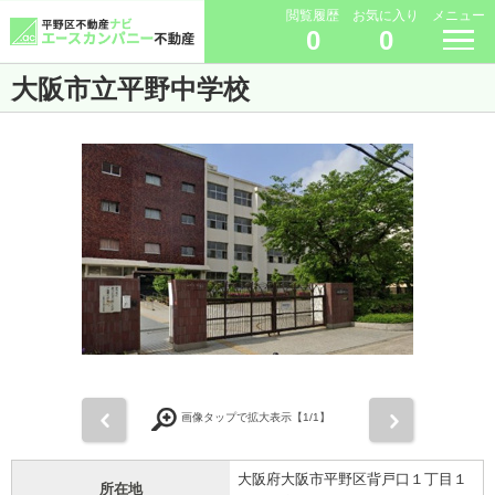
閲覧履歴
お気に入り
メニュー
0
0
大阪市立平野中学校
前
次
画像タップで拡大表示【
1
/1】
大阪府大阪市平野区背戸口１丁目１
所在地