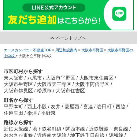
ページトップへ
エースカンパニー不動産TOP
>
周辺施設案内
>
大阪市平野区
>
大阪市平野区の
中学校
>
大阪市立平野中学校
市区町村から探す
東大阪市
/
八尾市
/
大阪市平野区
/
大阪市東住吉区
/
大阪市生野区
/
大阪市天王寺区
/
大阪市阿倍野区
/
大阪市鶴見区
/
松原市
/
大阪市住吉区
町名から探す
平野本町
/
西上小阪
/
友井
/
菱屋西
/
喜連
/
岩田町
/
西脇
/
住道矢田
/
桑津
/
平野東
路線から探す
近鉄大阪線
/
地下鉄谷町線
/
関西本線
/
近鉄難波・奈良線
/
おおさか東線
/
近鉄南大阪線
/
地下鉄千日前線
/
阪和線
/