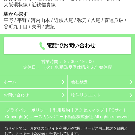
大阪環状線
/
近鉄信貴線
駅から探す
平野
/
平野
/
河内山本
/
近鉄八尾
/
弥刀
/
八尾
/
喜連瓜破
/
谷町九丁目
/
矢田
/
志紀
電話でお問い合わせ
営業時間：
9：30～19：00
定休日：
（火）水曜日/夏季休暇/年末年始休暇
ホーム
会社概要
お問い合わせ
物件リクエスト
プライバシーポリシー
利用規約
アクセスマップ
PCサイト
Copyright(c) エースカンパニー不動産株式会社 All rights reserved.
当サイトでは、お客様の当サイト利用状況把握、サービス向上検討を目的と
して、クッキー（Cookie）を使用しています。