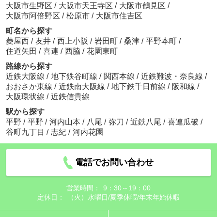
大阪市生野区
/
大阪市天王寺区
/
大阪市鶴見区
/
大阪市阿倍野区
/
松原市
/
大阪市住吉区
町名から探す
菱屋西
/
友井
/
西上小阪
/
岩田町
/
桑津
/
平野本町
/
住道矢田
/
喜連
/
西脇
/
花園東町
路線から探す
近鉄大阪線
/
地下鉄谷町線
/
関西本線
/
近鉄難波・奈良線
/
おおさか東線
/
近鉄南大阪線
/
地下鉄千日前線
/
阪和線
/
大阪環状線
/
近鉄信貴線
駅から探す
平野
/
平野
/
河内山本
/
八尾
/
弥刀
/
近鉄八尾
/
喜連瓜破
/
谷町九丁目
/
志紀
/
河内花園
電話でお問い合わせ
営業時間：
9：30～19：00
定休日：
（火）水曜日/夏季休暇/年末年始休暇