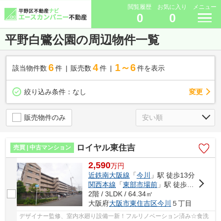
閲覧履歴
お気に入り
メニュー
0
0
平野白鷺公園の周辺物件一覧
6
4
1～6
該当物件数
件
販売数
件
件を表示
変更
絞り込み条件：
なし
販売物件のみ
ロイヤル東住吉
売買 | 中古マンション
2,590
万
円
近鉄南大阪線
「
今川
」駅 徒歩13分
関西本線
「
東部市場前
」駅 徒歩15分
2階 / 3LDK / 64.34㎡
大阪府
大阪市東住吉区
今川
５丁目
デザイナー監修、室内水廻り設備一新！フルリノベーション済み☆食洗