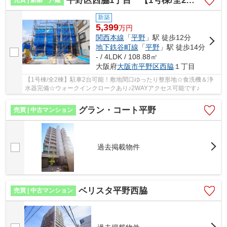
平野区西脇1丁目 【1号棟/全2棟】
新築
5,399
万
円
関西本線
「
平野
」駅 徒歩12分
地下鉄谷町線
「
平野
」駅 徒歩14分
- / 4LDK / 108.88㎡
大阪府
大阪市平野区
西脇
１丁目
【1号棟/全2棟】駐車2台可能！敷地間口ゆったり整形地☆食洗機＆浄
水器完備☆ウォークインクロークあり♪2WAYアクセス可能です♪
グラン・コート平野
売買 | 中古マンション
過去掲載物件
ベリスタ平野西脇
売買 | 中古マンション