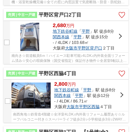
機・浴室乾燥機完備☆全ての窓に内窓設置で気密断熱・防音・防犯効果
UP♪南向きバルコニー☆全居室エアコン設置可能♪「...
平野区背戸口2丁目
売買 | 中古一戸建
2,680
万
円
地下鉄谷町線
「
平野
」駅 徒歩8分
関西本線
「
平野
」駅 徒歩15分
- / 4LDK / 103.68㎡
大阪府
大阪市平野区
背戸口
２丁目
南向き☆前道幅員6ｍ！ハイエース駐車可能♪4LDK♪内外装全面リフォー
ム済み☆安心の瑕疵保険（国交省指定）保証付き物件☆全居室6帖以上
♪1Fに物干しスペースあります！省エネ2重サッシ付き...
平野区西脇4丁目
売買 | 中古一戸建
2,800
万
円
地下鉄谷町線
「
平野
」駅 徒歩8分
関西本線
「
平野
」駅 徒歩12分
- / 4LDK / 86.71㎡
大阪府
大阪市平野区
西脇
４丁目
南西角地☆鉄骨造4階建☆全洋室4LDK♪内外装リフォーム履歴あり☆ル
ーフバルコニー付き☆スーパーライフ徒歩2分♪小学校徒歩3分♪2WAYア
クセス可能です♪
売買 | 新築一戸建