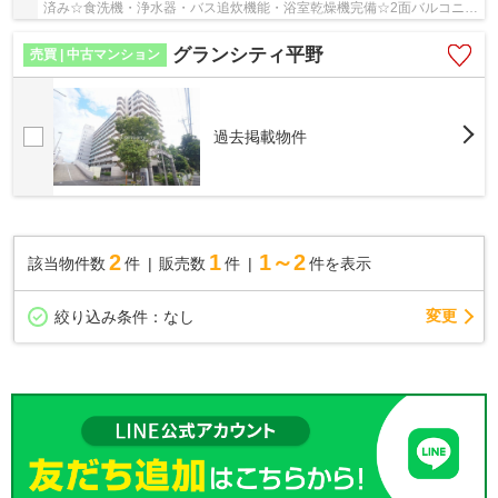
済み☆食洗機・浄水器・バス追炊機能・浴室乾燥機完備☆2面バルコニー
☆床は身体に優しいフラット仕様♪本物件エレベータ...
グランシティ平野
売買 | 中古マンション
過去掲載物件
2
1
1～2
該当物件数
件
販売数
件
件を表示
変更
絞り込み条件：
なし