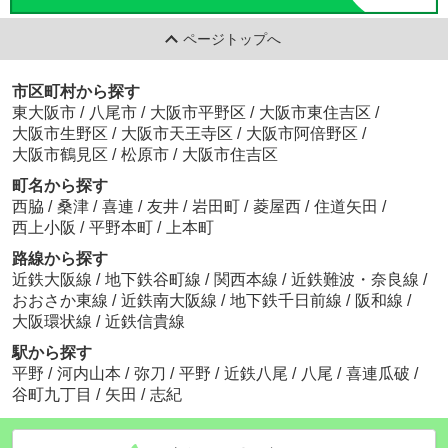
ページトップへ
市区町村から探す
東大阪市
/
八尾市
/
大阪市平野区
/
大阪市東住吉区
/
大阪市生野区
/
大阪市天王寺区
/
大阪市阿倍野区
/
大阪市鶴見区
/
松原市
/
大阪市住吉区
町名から探す
西脇
/
桑津
/
喜連
/
友井
/
岩田町
/
菱屋西
/
住道矢田
/
西上小阪
/
平野本町
/
上本町
路線から探す
近鉄大阪線
/
地下鉄谷町線
/
関西本線
/
近鉄難波・奈良線
/
おおさか東線
/
近鉄南大阪線
/
地下鉄千日前線
/
阪和線
/
大阪環状線
/
近鉄信貴線
駅から探す
平野
/
河内山本
/
弥刀
/
平野
/
近鉄八尾
/
八尾
/
喜連瓜破
/
谷町九丁目
/
矢田
/
志紀