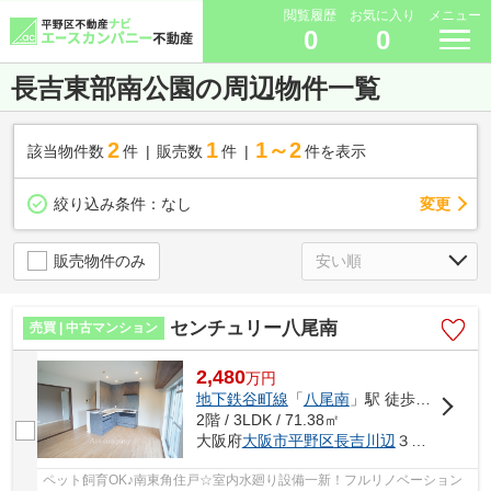
閲覧履歴
お気に入り
メニュー
0
0
長吉東部南公園の周辺物件一覧
2
1
1～2
該当物件数
件
販売数
件
件を表示
変更
絞り込み条件：
なし
販売物件のみ
センチュリー八尾南
売買 | 中古マンション
2,480
万
円
地下鉄谷町線
「
八尾南
」駅 徒歩4分
2階 / 3LDK / 71.38㎡
大阪府
大阪市平野区
長吉川辺
３丁目
ペット飼育OK♪南東角住戸☆室内水廻り設備一新！フルリノベーション