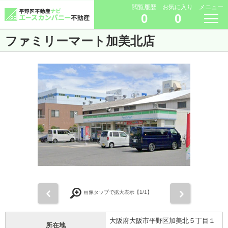
閲覧履歴
お気に入り
メニュー
0
0
ファミリーマート加美北店
前
次
画像タップで拡大表示【
1
/1】
大阪府大阪市平野区加美北５丁目１
所在地