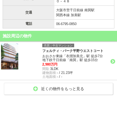
０－４８
大阪市営千日前線 南巽駅
交通
関西本線 加美駅
電話
06-6795-0850
施設周辺の物件
売買｜中古マンション
フェルティ・パーク平野ウエストコート
おおさか東線「衣摺加美北」駅 徒歩7分
地下鉄千日前線「南巽」駅 徒歩15分
2,980万円
間取:
3LDK
建物面積:
- / 21.23坪
土地面積:
- / -
近くの物件をもっと見る