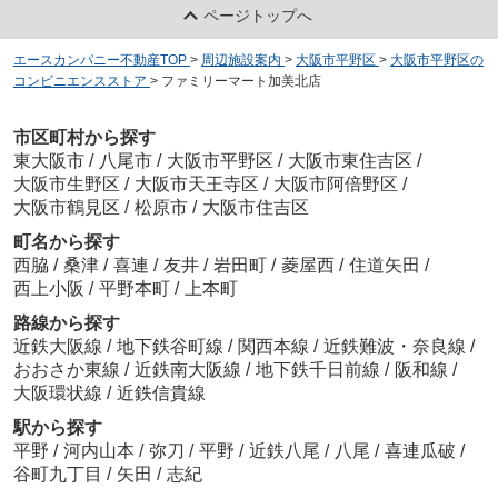
ページトップへ
エースカンパニー不動産TOP
>
周辺施設案内
>
大阪市平野区
>
大阪市平野区の
コンビニエンスストア
>
ファミリーマート加美北店
市区町村から探す
東大阪市
/
八尾市
/
大阪市平野区
/
大阪市東住吉区
/
大阪市生野区
/
大阪市天王寺区
/
大阪市阿倍野区
/
大阪市鶴見区
/
松原市
/
大阪市住吉区
町名から探す
西脇
/
桑津
/
喜連
/
友井
/
岩田町
/
菱屋西
/
住道矢田
/
西上小阪
/
平野本町
/
上本町
路線から探す
近鉄大阪線
/
地下鉄谷町線
/
関西本線
/
近鉄難波・奈良線
/
おおさか東線
/
近鉄南大阪線
/
地下鉄千日前線
/
阪和線
/
大阪環状線
/
近鉄信貴線
駅から探す
平野
/
河内山本
/
弥刀
/
平野
/
近鉄八尾
/
八尾
/
喜連瓜破
/
谷町九丁目
/
矢田
/
志紀