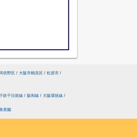
阿倍野区
/
大阪市鶴見区
/
松原市
/
下鉄千日前線
/
阪和線
/
大阪環状線
/
美章園