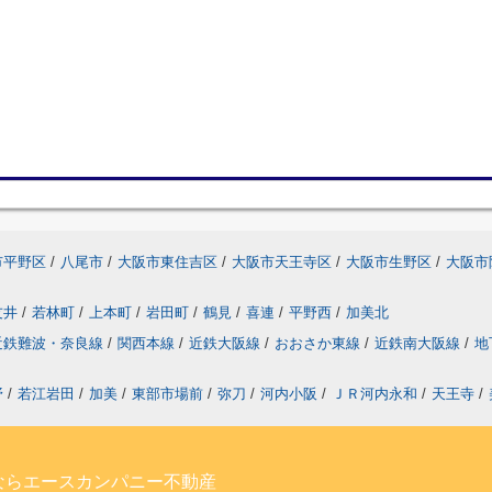
市平野区
/
八尾市
/
大阪市東住吉区
/
大阪市天王寺区
/
大阪市生野区
/
大阪市
友井
/
若林町
/
上本町
/
岩田町
/
鶴見
/
喜連
/
平野西
/
加美北
近鉄難波・奈良線
/
関西本線
/
近鉄大阪線
/
おおさか東線
/
近鉄南大阪線
/
地
野
/
若江岩田
/
加美
/
東部市場前
/
弥刀
/
河内小阪
/
ＪＲ河内永和
/
天王寺
/
ならエースカンパニー不動産