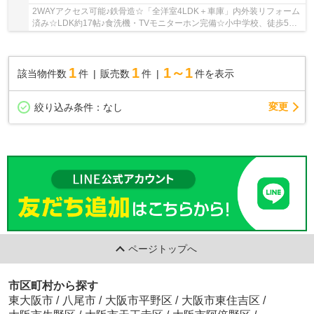
2WAYアクセス可能♪鉄骨造☆「全洋室4LDK＋車庫」内外装リフォーム
済み☆LDK約17帖♪食洗機・TVモニターホン完備☆小中学校、徒歩5分
圏内です♪
1
1
1～1
該当物件数
件
販売数
件
件を表示
変更
絞り込み条件：
なし
ページトップへ
市区町村から探す
東大阪市
/
八尾市
/
大阪市平野区
/
大阪市東住吉区
/