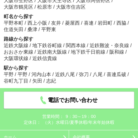
大阪市生野区
/
大阪市天王寺区
/
大阪市阿倍野区
/
大阪市鶴見区
/
松原市
/
大阪市住吉区
町名から探す
平野本町
/
西上小阪
/
友井
/
菱屋西
/
喜連
/
岩田町
/
西脇
/
住道矢田
/
桑津
/
平野東
路線から探す
近鉄大阪線
/
地下鉄谷町線
/
関西本線
/
近鉄難波・奈良線
/
おおさか東線
/
近鉄南大阪線
/
地下鉄千日前線
/
阪和線
/
大阪環状線
/
近鉄信貴線
駅から探す
平野
/
平野
/
河内山本
/
近鉄八尾
/
弥刀
/
八尾
/
喜連瓜破
/
谷町九丁目
/
矢田
/
志紀
電話でお問い合わせ
営業時間：
9：30～19：00
定休日：
（火）水曜日/夏季休暇/年末年始休暇
ホーム
会社概要