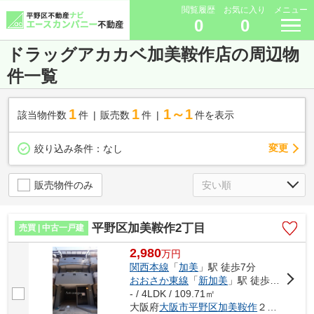
閲覧履歴
お気に入り
メニュー
0
0
ドラッグアカカベ加美鞍作店の周辺物
件一覧
1
1
1～1
該当物件数
件
販売数
件
件を表示
変更
絞り込み条件：
なし
販売物件のみ
平野区加美鞍作2丁目
売買 | 中古一戸建
2,980
万
円
関西本線
「
加美
」駅 徒歩7分
おおさか東線
「
新加美
」駅 徒歩8分
- / 4LDK / 109.71㎡
大阪府
大阪市平野区
加美鞍作
２丁目