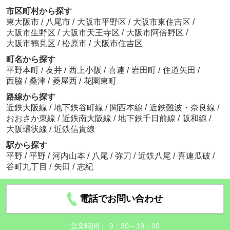
市区町村から探す
東大阪市
/
八尾市
/
大阪市平野区
/
大阪市東住吉区
/
大阪市生野区
/
大阪市天王寺区
/
大阪市阿倍野区
/
大阪市鶴見区
/
松原市
/
大阪市住吉区
町名から探す
平野本町
/
友井
/
西上小阪
/
喜連
/
岩田町
/
住道矢田
/
西脇
/
桑津
/
菱屋西
/
花園東町
路線から探す
近鉄大阪線
/
地下鉄谷町線
/
関西本線
/
近鉄難波・奈良線
/
おおさか東線
/
近鉄南大阪線
/
地下鉄千日前線
/
阪和線
/
大阪環状線
/
近鉄信貴線
駅から探す
平野
/
平野
/
河内山本
/
八尾
/
弥刀
/
近鉄八尾
/
喜連瓜破
/
谷町九丁目
/
矢田
/
志紀
電話でお問い合わせ
営業時間：
9：30～19：00