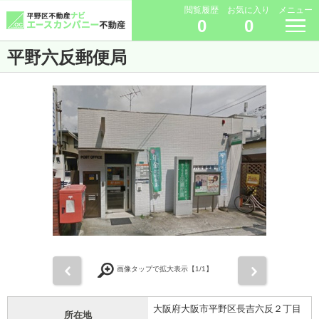
閲覧履歴
お気に入り
メニュー
0
0
平野六反郵便局
前
次
画像タップで拡大表示【
1
/1】
大阪府大阪市平野区長吉六反２丁目
所在地