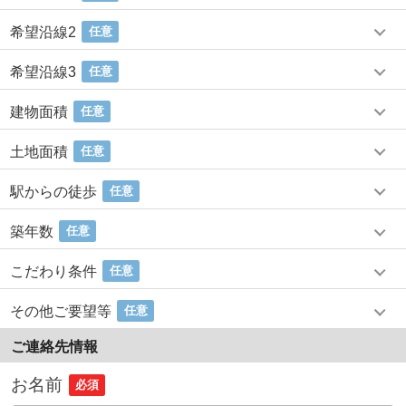
希望沿線2
任意
希望沿線3
任意
建物面積
任意
土地面積
任意
駅からの徒歩
任意
築年数
任意
こだわり条件
任意
その他ご要望等
任意
ご連絡先情報
お名前
必須