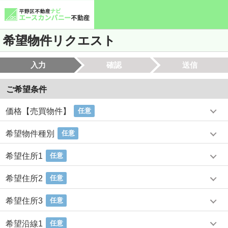
希望物件リクエスト
入力
確認
送信
ご希望条件
価格【売買物件】
任意
希望物件種別
任意
希望住所1
任意
希望住所2
任意
希望住所3
任意
希望沿線1
任意