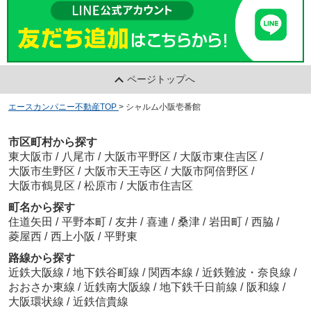
ページトップへ
エースカンパニー不動産TOP
>
シャルム小阪壱番館
市区町村から探す
東大阪市
/
八尾市
/
大阪市平野区
/
大阪市東住吉区
/
大阪市生野区
/
大阪市天王寺区
/
大阪市阿倍野区
/
大阪市鶴見区
/
松原市
/
大阪市住吉区
町名から探す
住道矢田
/
平野本町
/
友井
/
喜連
/
桑津
/
岩田町
/
西脇
/
菱屋西
/
西上小阪
/
平野東
路線から探す
近鉄大阪線
/
地下鉄谷町線
/
関西本線
/
近鉄難波・奈良線
/
おおさか東線
/
近鉄南大阪線
/
地下鉄千日前線
/
阪和線
/
大阪環状線
/
近鉄信貴線