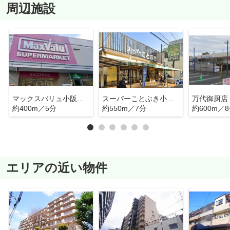
周辺施設
マックスバリュ小阪店（イオンタウン小阪）
スーパーことぶき小阪店
約400m／5分
約550m／7分
約600m／
エリアの近い物件