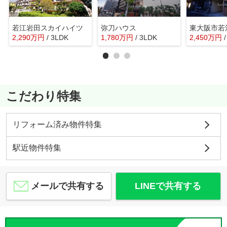
若江岩田スカイハイツ
弥刀ハウス
2,290
万
円
/ 3LDK
1,780
万
円
/ 3LDK
2,450
万
円
こだわり特集
リフォーム済み物件特集
駅近物件特集
メールで共有する
LINEで共有する