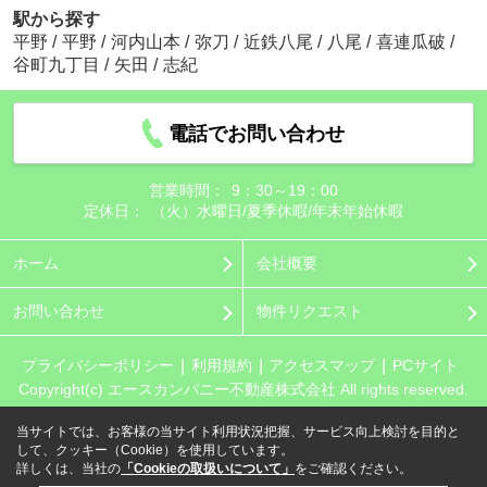
駅から探す
平野
/
平野
/
河内山本
/
弥刀
/
近鉄八尾
/
八尾
/
喜連瓜破
/
谷町九丁目
/
矢田
/
志紀
電話でお問い合わせ
営業時間：
9：30～19：00
定休日：
（火）水曜日/夏季休暇/年末年始休暇
ホーム
会社概要
お問い合わせ
物件リクエスト
プライバシーポリシー
利用規約
アクセスマップ
PCサイト
Copyright(c) エースカンパニー不動産株式会社 All rights reserved.
当サイトでは、お客様の当サイト利用状況把握、サービス向上検討を目的と
して、クッキー（Cookie）を使用しています。
詳しくは、当社の
「Cookieの取扱いについて」
をご確認ください。