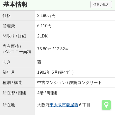
基本情報
情報の見方
価格
2,180万円
管理費
6,110円
間取り / 詳細
2LDK
専有面積 /
73.80㎡ / 12.82㎡
バルコニー面積
向き
西
築年月
1982年 5月(築44年)
種別 / 構造
中古マンション / 鉄筋コンクリート
所在階 / 階建
4階 / 6階建
所在地
大阪府
東大阪市
菱屋西
６丁目