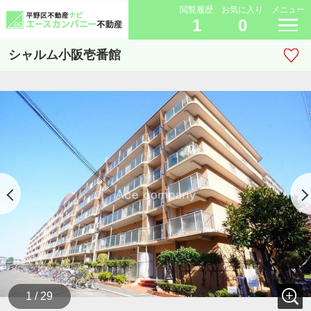
閲覧履歴
お気に入り
メニュー
1
0
シャルム小阪壱番館
1 / 29