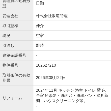
管理員の勤務形
日勤
態
管理会社
株式会社浪速管理
取引態様
仲介
現況
空家
引渡し
即時
建築確認番号
-
物件番号
102627210
取引条件の有効
2026年08月22日
期限
2024年11月 キッチン 浴室 トイレ 壁 床
全室 給湯器・洗面台・洗濯パン・建具新
リフォーム
調、ハウスクリーニング等。
-