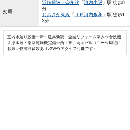
近鉄難波・奈良線
「
河内小阪
」駅 徒歩8
分
交通
おおさか東線
「
ＪＲ河内永和
」駅 徒歩1
3分
室内水廻り設備一新！建具新調、全面リフォーム済み☆食洗機
＆浄水器・浴室乾燥機完備☆西・東、両面バルコニー☆周辺に
お買い物施設多数あり♪2WAYアクセス可能です♪