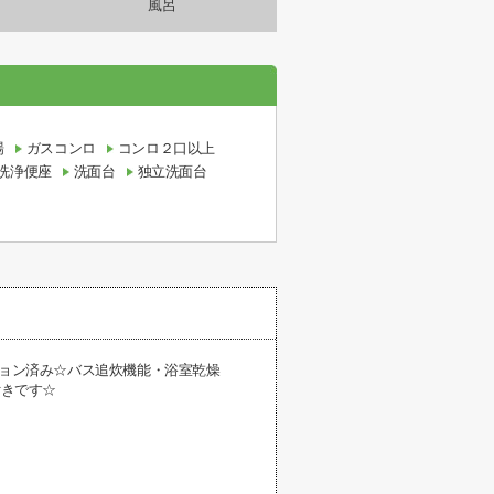
風呂
場
ガスコンロ
コンロ２口以上
洗浄便座
洗面台
独立洗面台
ション済み☆バス追炊機能・浴室乾燥
付きです☆