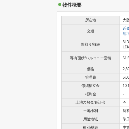
物件概要
所在地
大
近
交通
地
3L
間取り/詳細
LDK
専有面積/バルコニー面積
61.
価格
2,
管理費
5,0
修繕積立金
10,
権利金
-
土地の敷金/保証金
-/-
土地権利
所
用途地域
準
種別/構造
中