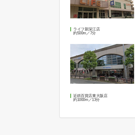
ライフ新深江店
約500m／7分
近鉄百貨店東大阪店
約1000m／13分