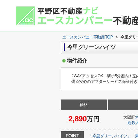
エースカンパニー不動産TOP
>
今里グリ
今里グリーンハイツ
物件紹介
2WAYアクセスOK！駅歩5分圏内
備☆安心のアフターサービス保証付き☆
価格
2,890
大阪府
万円
近鉄
POINT
「今里グリーンハイツ」