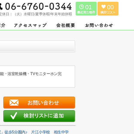
01
00
定休日：
（火）水曜日/夏季休暇/年末年始休暇
機能・浴室乾燥機・TVモニターホン完
」徒歩5分圏内♪
片江小学校
相生中学