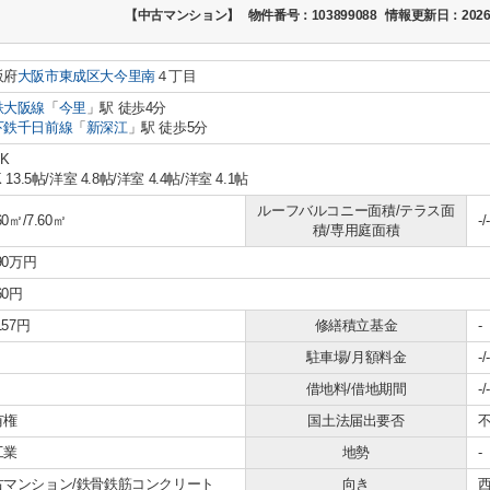
【中古マンション】
物件番号：103899088
情報更新日：2026
阪府
大阪市東成区
大今里南
４丁目
鉄大阪線
「
今里
」駅 徒歩4分
下鉄千日前線
「
新深江
」駅 徒歩5分
DK
 13.5帖
/
洋室 4.8帖
/
洋室 4.4帖
/
洋室 4.1帖
ルーフバルコニー面積/テラス面
60㎡/7.60㎡
-/-
積/専用庭面積
890万円
60円
157円
修繕積立基金
-
駐車場/月額料金
-/-
借地料/借地期間
-/-
有権
国土法届出要否
工業
地勢
-
古マンション/鉄骨鉄筋コンクリート
向き