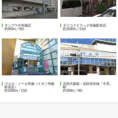
サンプラザ布施店
ダイコクドラッグ布施駅前店
約650m／9分
約1000m／13分
ヴェル・ノール布施（イオン布施
近鉄大阪線・近鉄奈良線「今里」
駅前店）
駅
約1000m／13分
約300m／4分