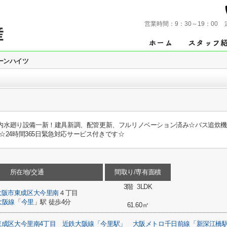
営業時間：
9：30～19：00
ーンハイツ
！室内水廻り設備一新！建具新調、配管更新、フルリノベーション済み☆バス追炊
24時間365日緊急対応サービス付きです☆
所在地/交通
間取り/専有面積
3階 3LDK
大阪市東成区
大今里南
４丁目
大阪線
「
今里
」駅 徒歩4分
61.60㎡
東成区大今里南4丁目
近鉄大阪線「今里駅」
大阪メトロ千日前線「新深江橋駅