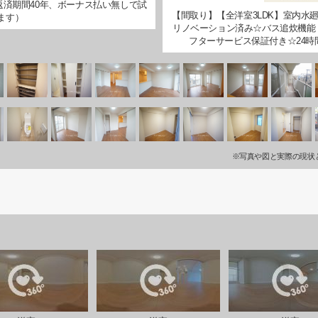
％、返済期間40年、ボーナス払い無しで試
【間取り】【全洋室3LDK】室内水
ます）
リノベーション済み☆バス追炊機能
フターサービス保証付き☆24時
※写真や図と実際の現状