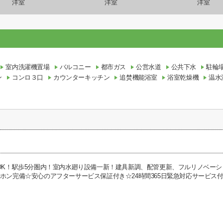
洋室
洋室
洋室
室内洗濯機置場
バルコニー
都市ガス
公営水道
公共下水
駐輪
ン
コンロ３口
カウンターキッチン
追焚機能浴室
浴室乾燥機
温水
スOK！駅歩5分圏内！室内水廻り設備一新！建具新調、配管更新、フルリノベー
ーホン完備☆安心のアフターサービス保証付き☆24時間365日緊急対応サービス