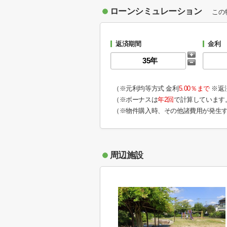
ローンシミュレーション
この
返済期間
金利
（※元利均等方式 金利
5.00％まで
※返
（※ボーナスは
年2回
で計算しています
（※物件購入時、その他諸費用が発生
周辺施設