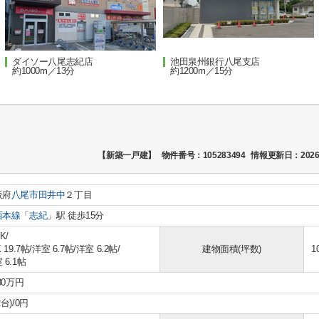
ダイソー八尾志紀店
池田泉州銀行八尾支店
約1000m／13分
約1200m／15分
【新築一戸建】
物件番号：105283494
情報更新日：2026
阪府
八尾市
田井中
２丁目
西本線
「
志紀
」駅 徒歩15分
K/
 19.7帖
/
洋室 6.7帖
/
洋室 6.2帖
/
建物面積(坪数)
1
 6.1帖
580万円
2台)/0円