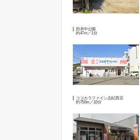
田井中公園
約47m／1分
ココカラファイン志紀西店
約750m／10分