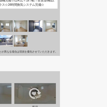
完備☆LDK広々19.7帖！全居室6帖以
ラス☆24時間換気システム完備☆
とが異なる場合は現状を優先させていただきます。