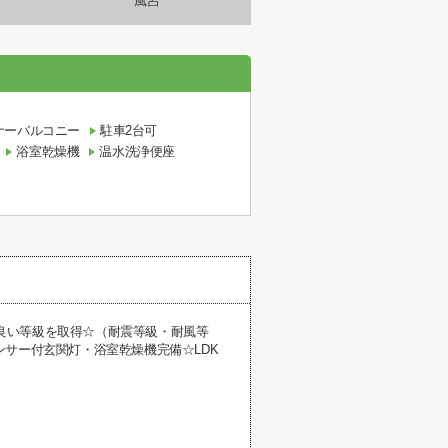
風呂
ナーバルコニー
駐車2台可
浴室乾燥機
温水洗浄便座
番良い等級を取得☆（耐震等級・耐風等
サー付玄関灯・浴室乾燥機完備☆LDK