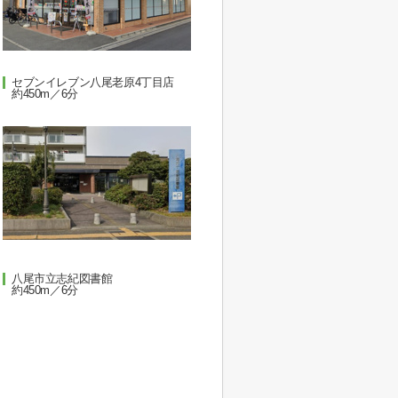
セブンイレブン八尾老原4丁目店
約450m／6分
八尾市立志紀図書館
約450m／6分