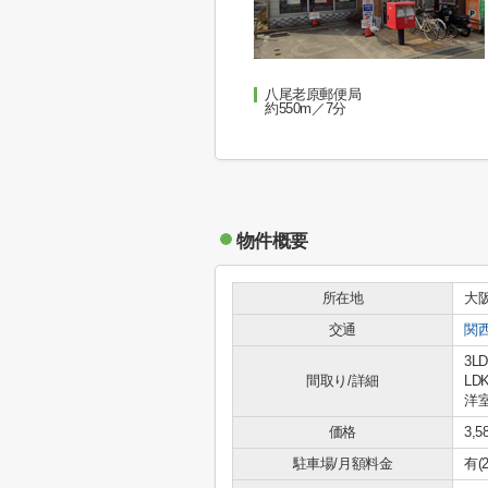
八尾老原郵便局
約550m／7分
物件概要
所在地
大
交通
関
3LD
間取り/詳細
LDK
洋室
価格
3,
駐車場/月額料金
有(