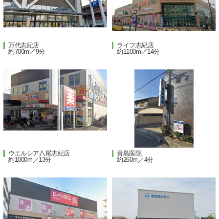
万代志紀店
ライフ志紀店
約700m／9分
約1100m／14分
ウエルシア八尾志紀店
貴島医院
約1000m／13分
約260m／4分