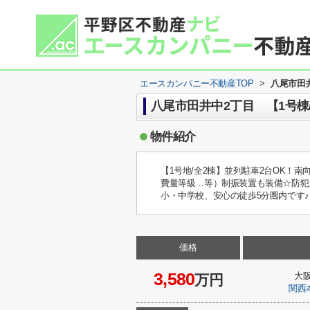
エースカンパニー不動産TOP
>
八尾市田井
八尾市田井中2丁目 【1号棟
物件紹介
【1号地/全2棟】並列駐車2台OK！
費量等級…等）制振装置も装備☆防犯カ
小・中学校、安心の徒歩5分圏内です♪
価格
3,580
大
万円
関西