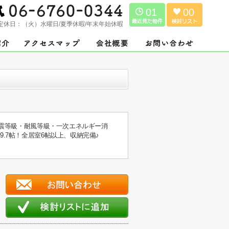
01
00
定休日：
（火）水曜日/夏季休暇/年末年始休暇
耐震等級・耐風等級・一次エネルギー消
.7帖！全居室6帖以上、収納完備♪