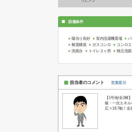
リビング
設備条件
陽当り良好
室内洗濯機置場
バ
耐震構造
ガスコンロ
コンロ２
洗面台
トイレ２ヶ所
独立洗面
担当者のコメント
営業星川
【1号地/全2
級・一次エネル
広々19.7帖！