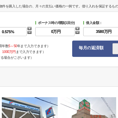
物件を購入した場合の、月々の支払い価格の一例です。借り入れを保証するも
ボーナス時の増額(1回分)
借入金額：
済年数
5～50
年まで入力できます）
毎月の返済額
。
1000万円
まで入力できます）
する場合がございます）