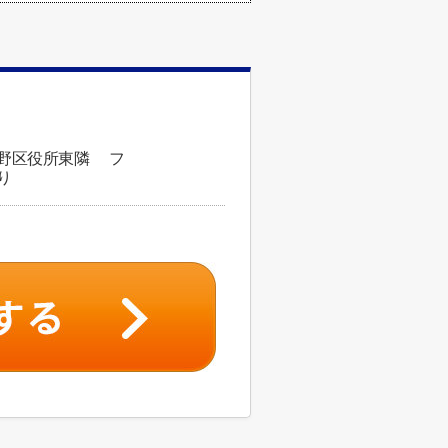
平野区役所東隣 フ
り