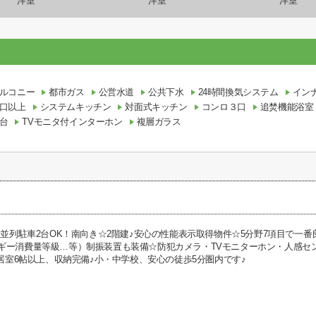
洋室
洋室
洋室
ルコニー
都市ガス
公営水道
公共下水
24時間換気システム
イン
口以上
システムキッチン
対面式キッチン
コンロ３口
追焚機能浴室
台
TVモニタ付インターホン
複層ガラス
棟】並列駐車2台OK！南向き☆2階建♪安心の性能表示取得物件☆5分野7項目で一
ギー消費量等級…等）制振装置も装備☆防犯カメラ・TVモニターホン・人感セン
全居室6帖以上、収納完備♪小・中学校、安心の徒歩5分圏内です♪