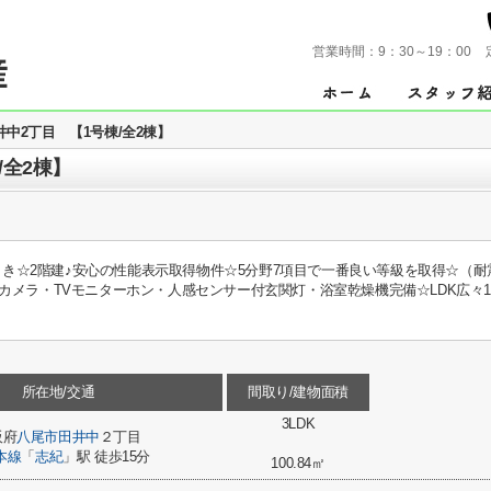
営業時間：
9：30～19：00
中2丁目 【1号棟/全2棟】
/全2棟】
南向き☆2階建♪安心の性能表示取得物件☆5分野7項目で一番良い等級を取得☆（
メラ・TVモニターホン・人感センサー付玄関灯・浴室乾燥機完備☆LDK広々19
所在地/交通
間取り/建物面積
3LDK
阪府
八尾市
田井中
２丁目
本線
「
志紀
」駅 徒歩15分
100.84㎡