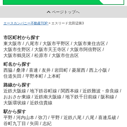
ページトップへ
エースカンパニー不動産TOP
>
エスリード北田辺第3
市区町村から探す
東大阪市
/
八尾市
/
大阪市平野区
/
大阪市東住吉区
/
大阪市生野区
/
大阪市天王寺区
/
大阪市阿倍野区
/
大阪市鶴見区
/
松原市
/
大阪市住吉区
町名から探す
西脇
/
桑津
/
喜連
/
友井
/
岩田町
/
菱屋西
/
西上小阪
/
住道矢田
/
平野本町
/
上本町
路線から探す
近鉄大阪線
/
地下鉄谷町線
/
関西本線
/
近鉄難波・奈良線
/
おおさか東線
/
近鉄南大阪線
/
地下鉄千日前線
/
阪和線
/
大阪環状線
/
近鉄信貴線
駅から探す
平野
/
河内山本
/
弥刀
/
平野
/
近鉄八尾
/
八尾
/
喜連瓜破
/
谷町九丁目
/
矢田
/
志紀