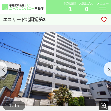
閲覧履歴
お気に入り
メニュー
1
0
エスリード北田辺第3
1 / 15