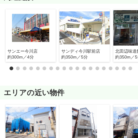
サンエー今川店
サンディ今川駅前店
北田辺味道
約300m／4分
約350m／5分
約350m／
エリアの近い物件