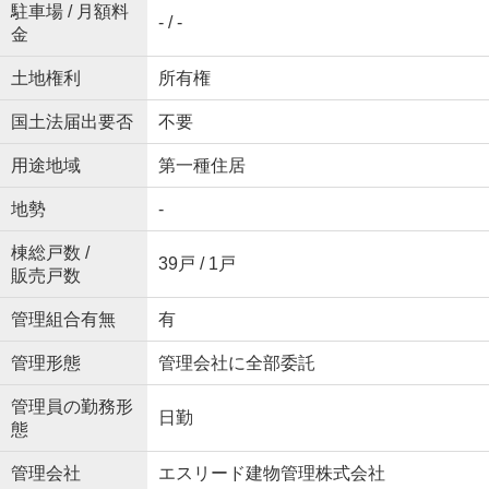
駐車場 / 月額料
- / -
金
土地権利
所有権
国土法届出要否
不要
用途地域
第一種住居
地勢
-
棟総戸数 /
39戸 / 1戸
販売戸数
管理組合有無
有
管理形態
管理会社に全部委託
管理員の勤務形
日勤
態
管理会社
エスリード建物管理株式会社