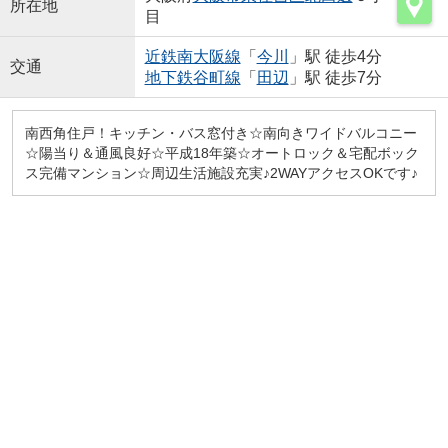
所在地
目
近鉄南大阪線
「
今川
」駅 徒歩4分
交通
地下鉄谷町線
「
田辺
」駅 徒歩7分
南西角住戸！キッチン・バス窓付き☆南向きワイドバルコニー
☆陽当り＆通風良好☆平成18年築☆オートロック＆宅配ボック
ス完備マンション☆周辺生活施設充実♪2WAYアクセスOKです♪