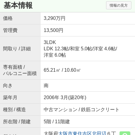
基本情報
情報の見方
価格
3,290万円
管理費
13,500円
3LDK
間取り / 詳細
LDK 12.3帖
/
和室 5.0帖
/
洋室 4.6帖
/
洋室 6.0帖
専有面積 /
65.21㎡ / 10.60㎡
バルコニー面積
向き
南
築年月
2006年 3月(築20年)
種別 / 構造
中古マンション / 鉄筋コンクリート
所在階 / 階建
5階 / 11階建
大阪府
大阪市東住吉区
北田辺
６丁