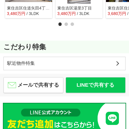
東住吉区住道矢田4丁目 【1号棟/全4棟】
東住吉区湯里3丁目
東住吉区住
3,480
万
円
/ 3LDK
3,480
万
円
/ 3LDK
3,680
万
円
こだわり特集
駅近物件特集
メールで共有する
LINEで共有する