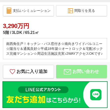
支払いシミュレーション
間取りを見る
3,290万円
5階
3LDK
65.21㎡
南西角住戸！キッチン・バス窓付き☆南向きワイドバルコニー
☆陽当り＆通風良好☆平成18年築☆オートロック＆宅配ボック
ス完備マンション☆周辺生活施設充実♪2WAYアクセスOKです♪
お気に入り追加
お問い合わせ