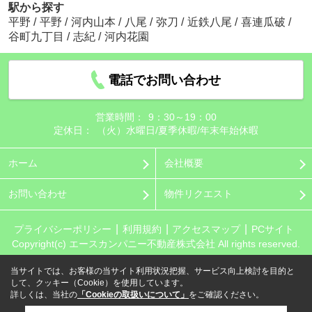
駅から探す
平野
/
平野
/
河内山本
/
八尾
/
弥刀
/
近鉄八尾
/
喜連瓜破
/
谷町九丁目
/
志紀
/
河内花園
電話でお問い合わせ
営業時間：
9：30～19：00
定休日：
（火）水曜日/夏季休暇/年末年始休暇
ホーム
会社概要
お問い合わせ
物件リクエスト
プライバシーポリシー
利用規約
アクセスマップ
PCサイト
Copyright(c) エースカンパニー不動産株式会社 All rights reserved.
当サイトでは、お客様の当サイト利用状況把握、サービス向上検討を目的と
して、クッキー（Cookie）を使用しています。
詳しくは、当社の
「Cookieの取扱いについて」
をご確認ください。