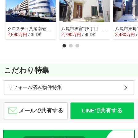
クロスティ八尾南壱番館
八尾市神宮寺5丁目 【B号棟/全4棟】
八尾市東町
2,590
万
円
/ 3LDK
2,790
万
円
/ 4LDK
3,480
万
円
こだわり特集
リフォーム済み物件特集
メールで共有する
LINEで共有する