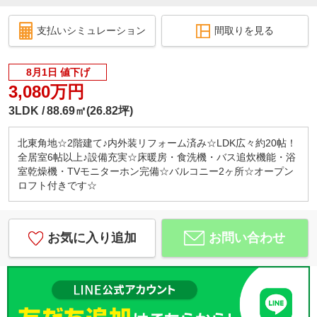
支払いシミュレーション
間取りを見る
8月1日 値下げ
3,080万円
3LDK
88.69㎡(26.82坪)
北東角地☆2階建て♪内外装リフォーム済み☆LDK広々約20帖！
全居室6帖以上♪設備充実☆床暖房・食洗機・バス追炊機能・浴
室乾燥機・TVモニターホン完備☆バルコニー2ヶ所☆オープン
ロフト付きです☆
お気に入り追加
お問い合わせ