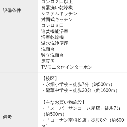
コンロ２口以上
食器洗い乾燥機
設備条件
システムキッチン
対面式キッチン
コンロ３口
追焚機能浴室
浴室乾燥機
温水洗浄便座
洗面台
独立洗面台
床暖房
TVモニタ付インターホン
【校区】
・永畑小学校－徒歩7分（約500ｍ）
・龍華中学校－徒歩20分（約1600ｍ）
【主なお買い物施設】
・「スーパーサンコー八尾店」徒歩7分
（約500ｍ）
備考
・「コーナン南植松店」徒歩8分（約600
ｍ）