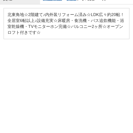
北東角地☆2階建て♪内外装リフォーム済み☆LDK広々約20帖！
全居室6帖以上♪設備充実☆床暖房・食洗機・バス追炊機能・浴
室乾燥機・TVモニターホン完備☆バルコニー2ヶ所☆オープン
ロフト付きです☆