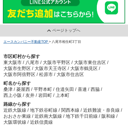
ページトップへ
エースカンパニー不動産TOP
>
八尾市相生町3丁目
市区町村から探す
東大阪市
/
八尾市
/
大阪市平野区
/
大阪市東住吉区
/
大阪市生野区
/
大阪市天王寺区
/
大阪市鶴見区
/
大阪市阿倍野区
/
松原市
/
大阪市住吉区
町名から探す
桑津
/
菱屋西
/
平野本町
/
住道矢田
/
喜連
/
西脇
/
西上小阪
/
友井
/
岩田町
/
上本町
路線から探す
近鉄大阪線
/
地下鉄谷町線
/
関西本線
/
近鉄難波・奈良線
/
おおさか東線
/
近鉄南大阪線
/
地下鉄千日前線
/
阪和線
/
大阪環状線
/
近鉄信貴線