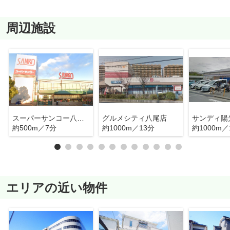
周辺施設
スーパーサンコー八尾店
グルメシティ八尾店
サンディ陽
約500m／7分
約1000m／13分
約1000m／
エリアの近い物件