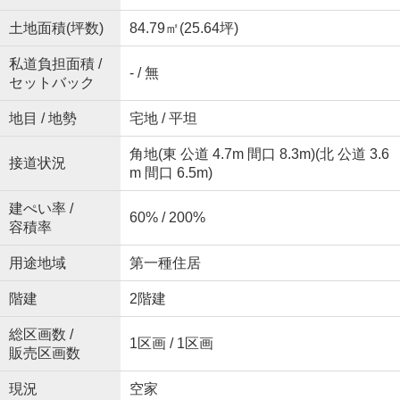
土地面積(坪数)
84.79㎡(25.64坪)
私道負担面積 /
- / 無
セットバック
地目 / 地勢
宅地 / 平坦
角地(東 公道 4.7m 間口 8.3m)(北 公道 3.6
接道状況
m 間口 6.5m)
建ぺい率 /
60% / 200%
容積率
用途地域
第一種住居
階建
2階建
総区画数 /
1区画 / 1区画
販売区画数
現況
空家