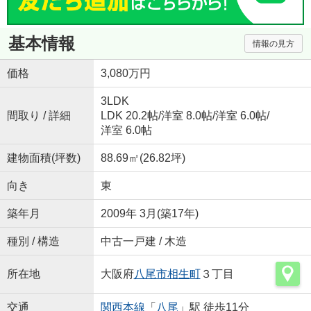
基本情報
情報の見方
価格
3,080万円
3LDK
間取り / 詳細
LDK 20.2帖
/
洋室 8.0帖
/
洋室 6.0帖
/
洋室 6.0帖
建物面積(坪数)
88.69㎡(26.82坪)
向き
東
築年月
2009年 3月(築17年)
種別 / 構造
中古一戸建 / 木造
所在地
大阪府
八尾市
相生町
３丁目
交通
関西本線
「
八尾
」駅 徒歩11分