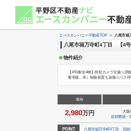
エースカンパニー不動産TOP
>
八尾市福万
八尾市福万寺町4丁目 【4号
物件紹介
【4号棟/全4棟】防犯カメラ完備☆2
量等級…等）制振装置も装備☆バス停
価格
2,980
大阪
万円
近鉄難波・
POINT
八尾市福万寺町4丁目
近鉄