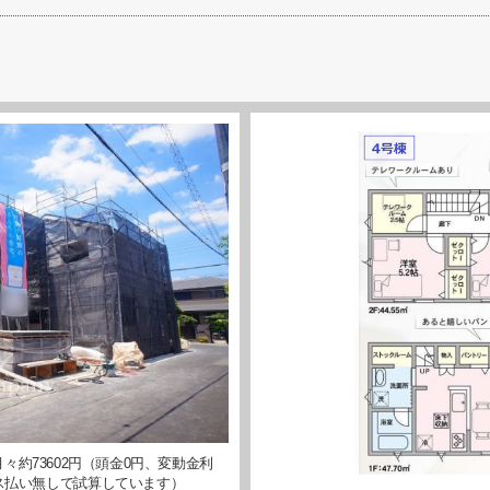
々約73602円（頭金0円、変動金利
ーナス払い無しで試算しています）