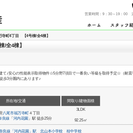
営業時間：
9：30～19：00
寺町4丁目 【4号棟/全4棟】
棟/全4棟】
階建て♪安心の性能表示取得物件☆5分野7項目で一番良い等級を取得予定☆（耐
徒歩3分圏内にあります♪
所在地/交通
間取り/建物面積
3LDK
府
八尾市
福万寺町
４丁目
奈良線
「
河内花園
」駅 徒歩25分
92.25㎡
奈良線「河内花園」駅
北山本小学校
桂中学校