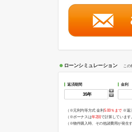
ローンシミュレーション
この
返済期間
金利
（※元利均等方式 金利
5.00％まで
※返
（※ボーナスは
年2回
で計算しています
（※物件購入時、その他諸費用が発生