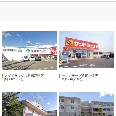
スギドラッグ八尾福万寺店
サンドラッグ八尾小畑店
約550m／7分
約850m／11分