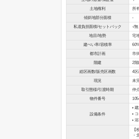
土地権利
所
傾斜地部分面積
-
私道負担面積/セットバック
-/無
地目/地勢
宅地
建ぺい率/容積率
60
都市計画
市
階建
2階
総区画数/販売区画数
4区
現況
未
取引態様/引渡時期
仲介
物件番号
105
建
コ
設備条件
浴
【
・