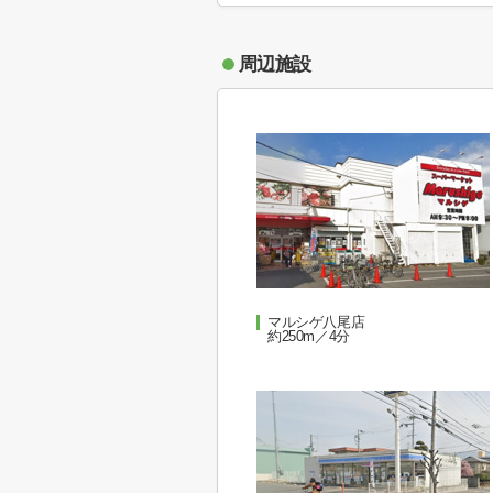
周辺施設
マルシゲ八尾店
約250m／4分