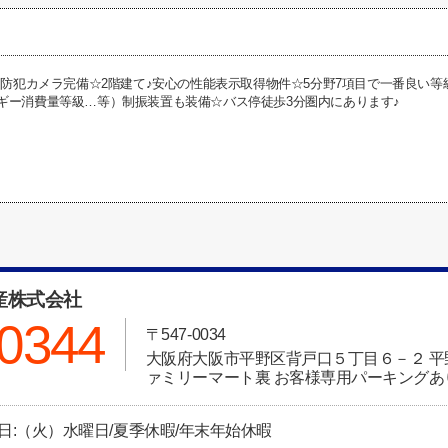
棟】防犯カメラ完備☆2階建て♪安心の性能表示取得物件☆5分野7項目で一番良い
ギー消費量等級…等）制振装置も装備☆バス停徒歩3分圏内にあります♪
産株式会社
-0344
〒547-0034
大阪府大阪市平野区背戸口５丁目６－２ 
ァミリーマート裏 お客様専用パーキングあ
定休日:（火）水曜日/夏季休暇/年末年始休暇