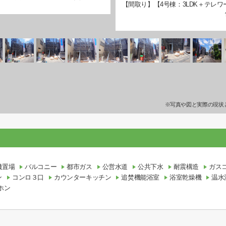
【間取り】【4号棟：3LDK＋テレワ
※写真や図と実際の現状
機置場
バルコニー
都市ガス
公営水道
公共下水
耐震構造
ガス
ン
コンロ３口
カウンターキッチン
追焚機能浴室
浴室乾燥機
温水
ホン