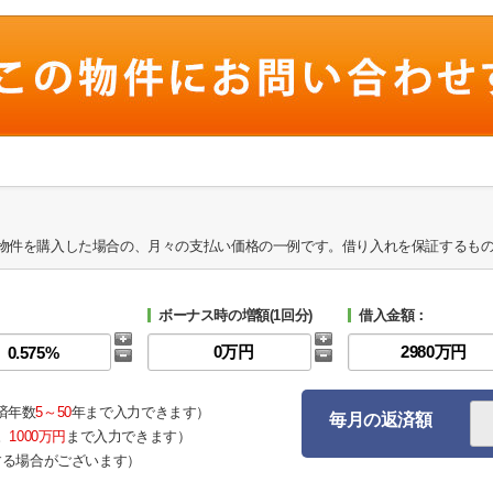
物件を購入した場合の、月々の支払い価格の一例です。借り入れを保証するも
ボーナス時の増額(1回分)
借入金額：
済年数
5～50
年まで入力できます）
毎月の返済額
。
1000万円
まで入力できます）
する場合がございます）