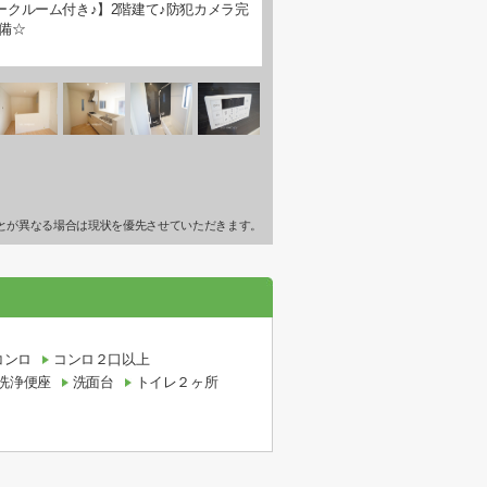
ークルーム付き♪】2階建て♪防犯カメラ完
備☆
とが異なる場合は現状を優先させていただきます。
コンロ
コンロ２口以上
洗浄便座
洗面台
トイレ２ヶ所