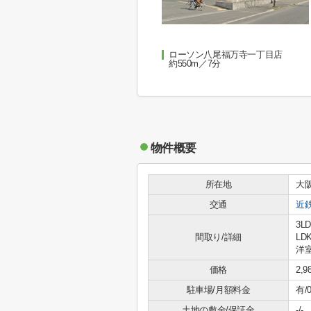
ローソン八尾福万寺一丁目店
約550m／7分
物件概要
所在地
大
交通
近
3LD
間取り/詳細
LDK
洋室
価格
2,
駐車場/月額料金
有/
土地の敷金/保証金
-/-