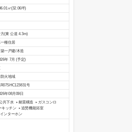
06.01㎡(32.06坪)
方(東 公道 4.3m)
第一種住居
新築一戸建/木造
026年 7月 (予定)
東
準防火地域
R07SHC123831号
026年08月09日
公共下水
耐震構造
ガスコンロ
ーキッチン
追焚機能浴室
付インターホン