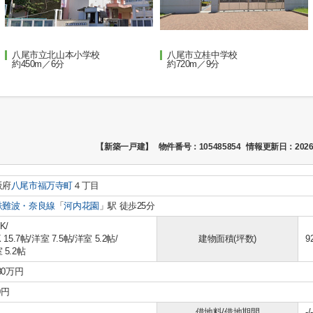
八尾市立北山本小学校
八尾市立桂中学校
約450m／6分
約720m／9分
【新築一戸建】
物件番号：105485854
情報更新日：2026
阪府
八尾市
福万寺町
４丁目
鉄難波・奈良線
「
河内花園
」駅 徒歩25分
K/
 15.7帖
/
洋室 7.5帖
/
洋室 5.2帖
/
建物面積(坪数)
9
 5.2帖
980万円
0円
借地料/借地期間
-/-