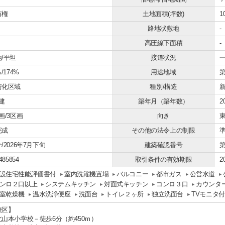
有権
土地面積(坪数)
1
路地状敷地
-
高圧線下面積
-
/平坦
接道状況
一
%/174%
用途地域
街化区域
種別/構造
建
築年月（築年数）
2
画/3区画
向き
完成
その他の法令上の制限
/2026年7月下旬
建築確認番号
第
485854
取引条件の有効期限
2
設住宅性能評価書付
室内洗濯機置場
バルコニー
都市ガス
公営水道
ンロ２口以上
システムキッチン
対面式キッチン
コンロ３口
カウンタ
室乾燥機
温水洗浄便座
洗面台
トイレ２ヶ所
独立洗面台
TVモニタ
校区】
北山本小学校－徒歩6分（約450ｍ）