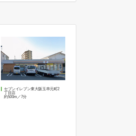
セブンイレブン東大阪玉串元町2
丁目店
約500m／7分