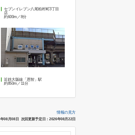
セブンイレブン八尾柏村町3丁目
店
約600m／8分
近鉄大阪線「恩智」駅
約850m／11分
情報の見方
年08月08日
次回更新予定日：2026年08月22日