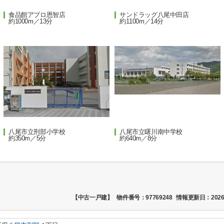
食品館アプロ恩智店
サンドラッグ八尾中田店
約1000m／13分
約1100m／14分
八尾市立刑部小学校
八尾市立曙川南中学校
約350m／5分
約640m／8分
【中古一戸建】
物件番号：97769248
情報更新日：2026