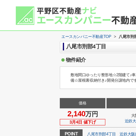
エースカンパニー不動産TOP
>
八尾市刑
八尾市刑部4丁目
物件紹介
敷地間口ゆったり整形地☆2階建て♪車
備☆屋根裏収納付き♪開発分譲地内です
価格
2,140
万円
大
近鉄
3月4日 値下げ
POINT
八尾市刑部4丁目
近鉄大阪