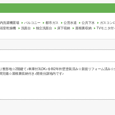
内洗濯機置場
バルコニー
都市ガス
公営水道
公共下水
ガスコン
浴室乾燥機
洗面台
独立洗面台
床下収納
屋根裏収納
TVモニタ付
り整形地☆2階建て♪車庫付3LDK♪令和2年外壁塗装済み☆新規リフォーム済み☆
調完備☆屋根裏収納付き♪開発分譲地内です♪