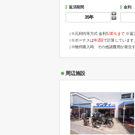
返済期間
金利
（※元利均等方式 金利
5.00％まで
※返
（※ボーナスは
年2回
で計算しています
（※物件購入時、その他諸費用が発生
周辺施設