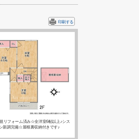
印刷する
新規リフォーム済み☆全洋室6帖以上♪シス
ン新調完備☆屋根裏収納付きです♪