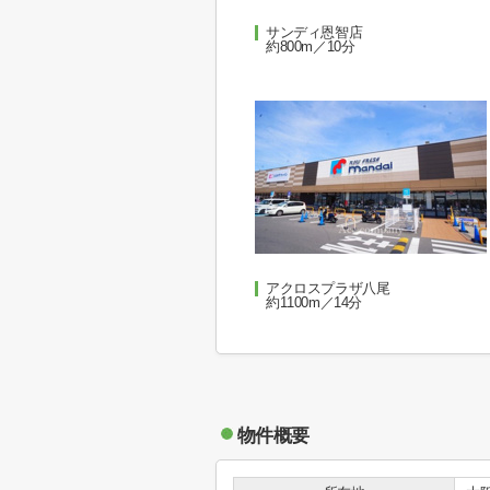
サンディ恩智店
約800m／10分
アクロスプラザ八尾
約1100m／14分
物件概要