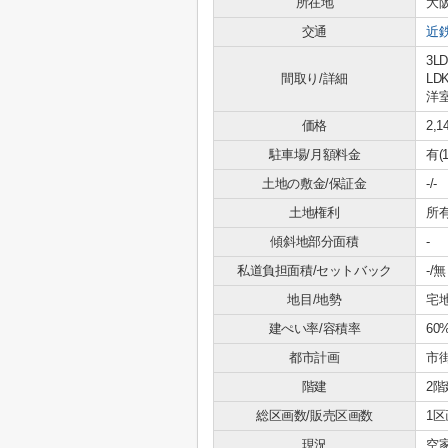
所在地
大
交通
近
3LD
間取り/詳細
LDK
洋室
価格
2,
駐車場/月額料金
有(
土地の敷金/保証金
-/-
土地権利
所
傾斜地部分面積
-
私道負担面積/セットバック
-/無
地目/地勢
宅地
建ぺい率/容積率
60
都市計画
市
階建
2階
総区画数/販売区画数
1区
現況
空