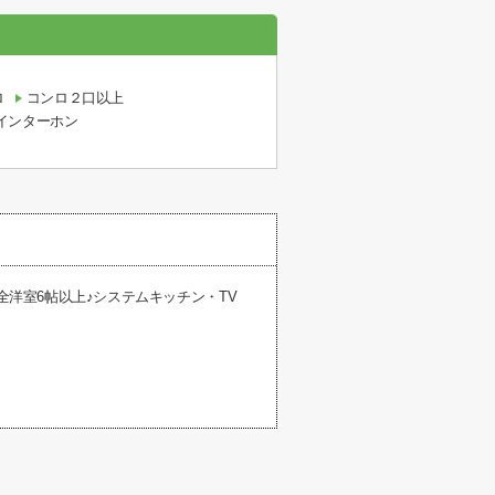
ロ
コンロ２口以上
インターホン
全洋室6帖以上♪システムキッチン・TV