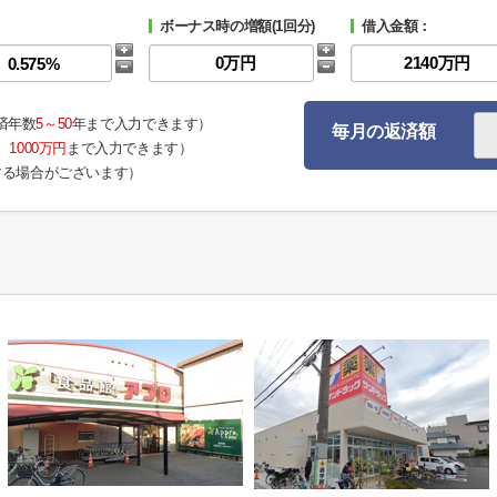
ボーナス時の増額(1回分)
借入金額：
済年数
5～50
年まで入力できます）
毎月の返済額
。
1000万円
まで入力できます）
する場合がございます）