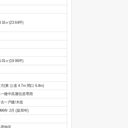
8.16㎡(23.64坪)
6.01㎡(19.96坪)
方(東 公道 4.7m 間口 6.8m)
第一種中高層住居専用
中古一戸建/木造
996年 2月 (築30年)
東
高度地区