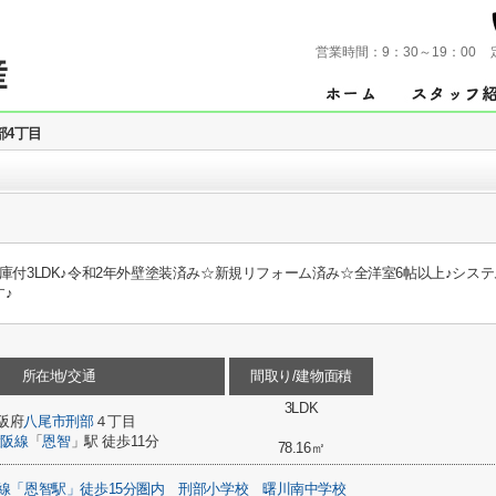
営業時間：
9：30～19：00
部4丁目
庫付3LDK♪令和2年外壁塗装済み☆新規リフォーム済み☆全洋室6帖以上♪シス
♪
所在地/交通
間取り/建物面積
3LDK
阪府
八尾市
刑部
４丁目
大阪線
「
恩智
」駅 徒歩11分
78.16㎡
線「恩智駅」徒歩15分圏内
刑部小学校
曙川南中学校