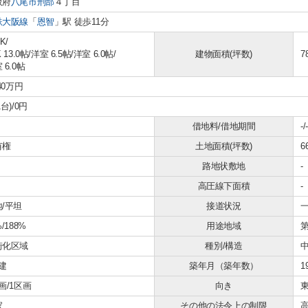
阪府
八尾市
刑部
４丁目
鉄大阪線
「
恩智
」駅 徒歩11分
K/
 13.0帖
/
洋室 6.5帖
/
洋室 6.0帖
/
建物面積(坪数)
7
 6.0帖
140万円
1台)/0円
借地料/借地期間
-/-
有権
土地面積(坪数)
6
路地状敷地
-
高圧線下面積
-
/平坦
接道状況
一
%/188%
用途地域
街化区域
種別/構造
建
築年月（築年数）
1
画/1区画
向き
家
その他の法令上の制限