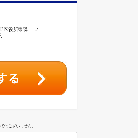
平野区役所東隣 フ
り
のではございません。