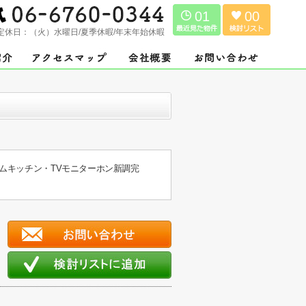
01
00
定休日：
（火）水曜日/夏季休暇/年末年始休暇
テムキッチン・TVモニターホン新調完