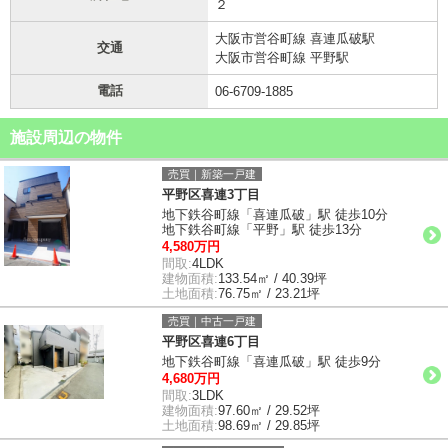
２
大阪市営谷町線 喜連瓜破駅
交通
大阪市営谷町線 平野駅
電話
06-6709-1885
施設周辺の物件
売買｜新築一戸建
平野区喜連3丁目
地下鉄谷町線「喜連瓜破」駅 徒歩10分
地下鉄谷町線「平野」駅 徒歩13分
4,580万円
間取:
4LDK
建物面積:
133.54㎡ / 40.39坪
土地面積:
76.75㎡ / 23.21坪
売買｜中古一戸建
平野区喜連6丁目
地下鉄谷町線「喜連瓜破」駅 徒歩9分
4,680万円
間取:
3LDK
建物面積:
97.60㎡ / 29.52坪
土地面積:
98.69㎡ / 29.85坪