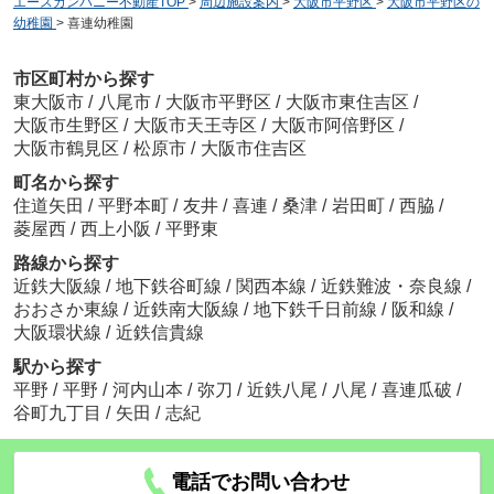
エースカンパニー不動産TOP
>
周辺施設案内
>
大阪市平野区
>
大阪市平野区の
幼稚園
>
喜連幼稚園
市区町村から探す
東大阪市
/
八尾市
/
大阪市平野区
/
大阪市東住吉区
/
大阪市生野区
/
大阪市天王寺区
/
大阪市阿倍野区
/
大阪市鶴見区
/
松原市
/
大阪市住吉区
町名から探す
住道矢田
/
平野本町
/
友井
/
喜連
/
桑津
/
岩田町
/
西脇
/
菱屋西
/
西上小阪
/
平野東
路線から探す
近鉄大阪線
/
地下鉄谷町線
/
関西本線
/
近鉄難波・奈良線
/
おおさか東線
/
近鉄南大阪線
/
地下鉄千日前線
/
阪和線
/
大阪環状線
/
近鉄信貴線
駅から探す
平野
/
平野
/
河内山本
/
弥刀
/
近鉄八尾
/
八尾
/
喜連瓜破
/
谷町九丁目
/
矢田
/
志紀
電話でお問い合わせ