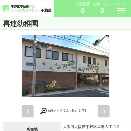
閲覧履歴
お気に入り
メニュー
0
0
喜連幼稚園
前
次
画像タップで拡大表示【
1
/1】
大阪府大阪市平野区喜連６丁目２－
所在地