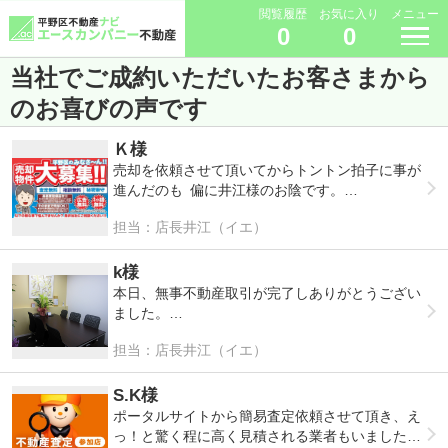
閲覧履歴
お気に入り
メニュー
0
0
当社でご成約いただいたお客さまから
のお喜びの声です
Ｋ様
売却を依頼させて頂いてからトントン拍子に事が
進んだのも 偏に井江様のお陰です。
担当：店長井江（イエ）
平野区の土地の事も、家の事も何もわからず、近
隣の不動産屋さんも全く知らずに...
困り果てていました。
k様
本日、無事不動産取引が完了しありがとうござい
井江様、本当にお世話になりました。
ました。
有難うございました。
担当：店長井江（イエ）
不安だらけだった頃から親身に相談にのっていた
暑い日がまだまだ続きます。
だき、
ご自愛下さいませ。
また取引が成功するようにいろんな配慮をしてい
S.K様
ただきまして、本当にありがとうございました。
ポータルサイトから簡易査定依頼させて頂き、え
っ！と驚く程に高く見積される業者もいました