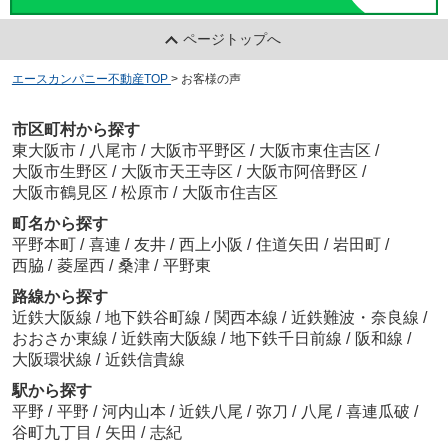
ページトップへ
エースカンパニー不動産TOP
>
お客様の声
市区町村から探す
東大阪市
/
八尾市
/
大阪市平野区
/
大阪市東住吉区
/
大阪市生野区
/
大阪市天王寺区
/
大阪市阿倍野区
/
大阪市鶴見区
/
松原市
/
大阪市住吉区
町名から探す
平野本町
/
喜連
/
友井
/
西上小阪
/
住道矢田
/
岩田町
/
西脇
/
菱屋西
/
桑津
/
平野東
路線から探す
近鉄大阪線
/
地下鉄谷町線
/
関西本線
/
近鉄難波・奈良線
/
おおさか東線
/
近鉄南大阪線
/
地下鉄千日前線
/
阪和線
/
大阪環状線
/
近鉄信貴線
駅から探す
平野
/
平野
/
河内山本
/
近鉄八尾
/
弥刀
/
八尾
/
喜連瓜破
/
谷町九丁目
/
矢田
/
志紀