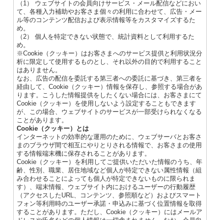
（1） ウェブサイトの会員向けサービス・メール配信などにおい
て、各種入力補助やお客さま個々の利用に合わせて、広告・メー
ル等のコンテンツ配信および表示情報等をカスタマイズするた
め。
（2） 個人を特定できない状態で、統計資料として利用するた
め。
※Cookie（クッキー）はお客さまへのサービス提供と利用状況分
析に限定して使用するものとし、それ以外の目的で利用すること
はありません。
なお、広告の配信を委託する第三者への委託に基づき、第三者を
経由して、Cookie（クッキー）情報を保存し、参照する場合があ
ります。こうした情報提供をしたくない場合には、お客さまにて
Cookie（クッキー）を使用しないよう設定することもできます
が、この場合、ウェブサイトのサービスが一部受けられなくなる
ことがあります。
Cookie（クッキー）とは
インターネットの効率的な運用のために、ウェブサーバとお客さ
まのブラウザ間で相互にやりとりされる情報で、お客さまの使用
する情報端末機に保存されることがあります。
Cookie（クッキー）を利用してご提供いただいた情報のうち、年
齢、性別、職業、居住地域など個人が特定できない属性情報（組
み合わせることによっても個人が特定できないものに限られま
す）、端末情報、ウェブサイト内におけるユーザーの行動履歴
（アクセスしたURL、コンテンツ、参照順など）およびスマート
フォン等利用時のユーザー承諾・申込みに基づく位置情報を取得
することがあります。ただし、Cookie（クッキー）にはメールア