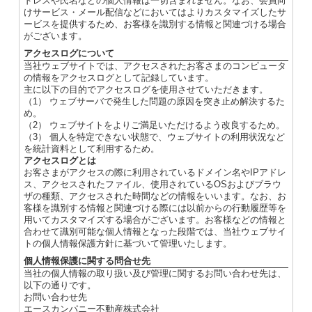
ドレスや氏名などの個人情報は一切含まれません。なお、会員向
けサービス・メール配信などにおいてはよりカスタマイズしたサ
ービスを提供するため、お客様を識別する情報と関連づける場合
がございます。
アクセスログについて
当社ウェブサイトでは、アクセスされたお客さまのコンピュータ
の情報をアクセスログとして記録しています。
主に以下の目的でアクセスログを使用させていただきます。
（1） ウェブサーバで発生した問題の原因を突き止め解決するた
め。
（2） ウェブサイトをよりご満足いただけるよう改良するため。
（3） 個人を特定できない状態で、ウェブサイトの利用状況など
を統計資料として利用するため。
アクセスログとは
お客さまがアクセスの際に利用されているドメイン名やIPアドレ
ス、アクセスされたファイル、使用されているOSおよびブラウ
ザの種類、アクセスされた時間などの情報をいいます。なお、お
客様を識別する情報と関連づける際には以前からの行動履歴等を
用いてカスタマイズする場合がございます。お客様などの情報と
合わせて識別可能な個人情報となった段階では、当社ウェブサイ
トの個人情報保護方針に基づいて管理いたします。
個人情報保護に関する問合せ先
当社の個人情報の取り扱い及び管理に関するお問い合わせ先は、
以下の通りです。
お問い合わせ先
エースカンパニー不動産株式会社