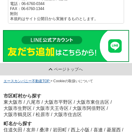
電話：06-6760-0344
FAX：06-6760-1344
附則
本規約はサイト公開日から実施するものとします。
ページトップへ
エースカンパニー不動産TOP
>
Cookieの取扱いについて
市区町村から探す
東大阪市
/
八尾市
/
大阪市平野区
/
大阪市東住吉区
/
大阪市生野区
/
大阪市天王寺区
/
大阪市阿倍野区
/
大阪市鶴見区
/
松原市
/
大阪市住吉区
町名から探す
住道矢田
/
友井
/
桑津
/
岩田町
/
西上小阪
/
喜連
/
菱屋西
/