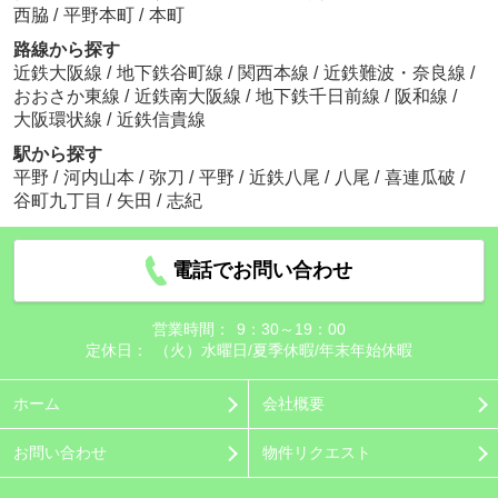
西脇
/
平野本町
/
本町
路線から探す
近鉄大阪線
/
地下鉄谷町線
/
関西本線
/
近鉄難波・奈良線
/
おおさか東線
/
近鉄南大阪線
/
地下鉄千日前線
/
阪和線
/
大阪環状線
/
近鉄信貴線
駅から探す
平野
/
河内山本
/
弥刀
/
平野
/
近鉄八尾
/
八尾
/
喜連瓜破
/
谷町九丁目
/
矢田
/
志紀
電話でお問い合わせ
営業時間：
9：30～19：00
定休日：
（火）水曜日/夏季休暇/年末年始休暇
ホーム
会社概要
お問い合わせ
物件リクエスト