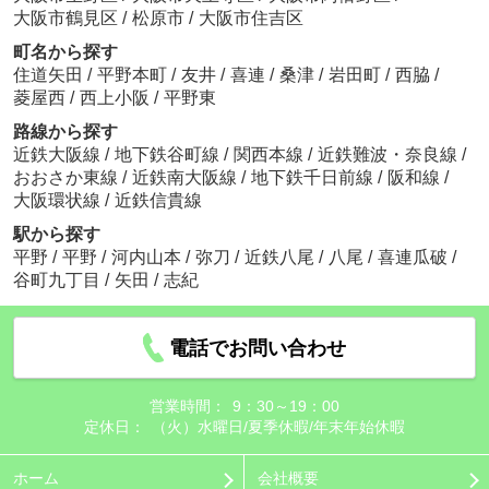
大阪市鶴見区
/
松原市
/
大阪市住吉区
町名から探す
住道矢田
/
平野本町
/
友井
/
喜連
/
桑津
/
岩田町
/
西脇
/
菱屋西
/
西上小阪
/
平野東
路線から探す
近鉄大阪線
/
地下鉄谷町線
/
関西本線
/
近鉄難波・奈良線
/
おおさか東線
/
近鉄南大阪線
/
地下鉄千日前線
/
阪和線
/
大阪環状線
/
近鉄信貴線
駅から探す
平野
/
平野
/
河内山本
/
弥刀
/
近鉄八尾
/
八尾
/
喜連瓜破
/
谷町九丁目
/
矢田
/
志紀
電話でお問い合わせ
営業時間：
9：30～19：00
定休日：
（火）水曜日/夏季休暇/年末年始休暇
ホーム
会社概要