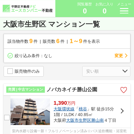
閲覧履歴
お気に入り
メニュー
0
0
大阪市生野区 マンション一覧
9
6
1～9
該当物件数
件
販売数
件
件を表示
変更
絞り込み条件：
なし
販売物件のみ
ノバカネイチ勝山公園
売買 | 中古マンション
1,390
万
円
大阪環状線
「
桃谷
」駅 徒歩15分
1階 / 1LDK / 40.85㎡
大阪府
大阪市生野区
勝山南
４丁目
室内水廻り設備一新！フルリノベーション済み☆バス追炊機能・浴室乾