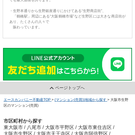
でも最大規模を誇ります。
・生野本通りから生野銀座通りにかけてある“生野商店街”、
「鶴橋駅」周辺にある“大阪鶴橋市場”など生野区には大きな商店街が
あり、たくさんの人々で
賑わっています。
ページトップへ
エースカンパニー不動産TOP
>
(マンション(売買))地域から探す
>
大阪市生野
区のマンション(売買)
市区町村から探す
東大阪市
/
八尾市
/
大阪市平野区
/
大阪市東住吉区
/
大阪市生野区
/
大阪市天王寺区
/
大阪市阿倍野区
/