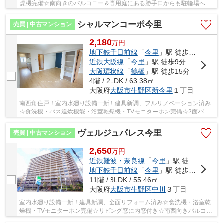
燥機完備☆南向きのバルコニー＆専用庭にある勝手口からも駐輪場へ出
入りできます☆ゆとりの一人暮らし、又は仲良く二...
シャルマンコーポ今里
売買 | 中古マンション
2,180
万
円
地下鉄千日前線
「
今里
」駅 徒歩6分
近鉄大阪線
「
今里
」駅 徒歩9分
大阪環状線
「
鶴橋
」駅 徒歩15分
4階 / 2LDK / 63.38㎡
大阪府
大阪市生野区
新今里
１丁目
南西角住戸！室内水廻り設備一新！建具新調、フルリノベーション済み
☆食洗機・バス追炊機能・浴室乾燥機・TVモニターホン完備☆2面バル
コニー☆全室エアコン設置可能☆コンビ二徒歩1分♪ス...
ヴェルジュパレス今里
売買 | 中古マンション
2,650
万
円
近鉄難波・奈良線
「
今里
」駅 徒歩11分
地下鉄千日前線
「
今里
」駅 徒歩13分
11階 / 3LDK / 55.46㎡
大阪府
大阪市生野区
中川
３丁目
室内水廻り設備一新！建具新調、全面リフォーム済み☆食洗機・浴室乾
燥機・TVモニターホン完備☆リビング窓に内窓付き☆南西向きバルコニ
ー☆マンション前にコンビ二あり♪周辺に生活施設充...