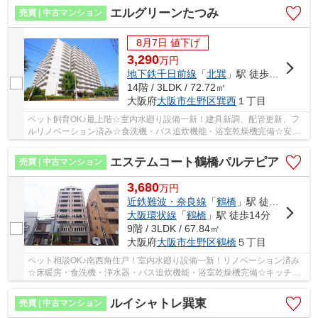
エルグリーンたつみ
売買 | 中古マンション
8月7日 値下げ
3,290
万
円
地下鉄千日前線
「
北巽
」駅 徒歩14分
14階 / 3LDK / 72.72㎡
大阪府
大阪市生野区
巽西
１丁目
ペット飼育OK♪最上階☆室内水廻り設備一新！建具新調、配管更新、フ
ルリノベーション済み☆食洗機・バス追炊機能・浴室乾燥機完備☆安心
のアフターサービス保証付き☆24時間365日緊急対応...
エステムコート鶴橋パルテピア
売買 | 中古マンション
3,680
万
円
近鉄難波・奈良線
「
鶴橋
」駅 徒歩12分
大阪環状線
「
鶴橋
」駅 徒歩14分
9階 / 3LDK / 67.84㎡
大阪府
大阪市生野区
鶴橋
５丁目
ペット相談OK♪南西角住戸！室内水廻り設備一新！リノベーション済み
☆床暖房・食洗機・浄水器・バス追炊機能・浴室乾燥機完備☆キッチ
ン・浴室窓付き☆南向きバルコニー☆コンビニ・スーパ...
ルイシャトレ巽東
売買 | 中古マンション