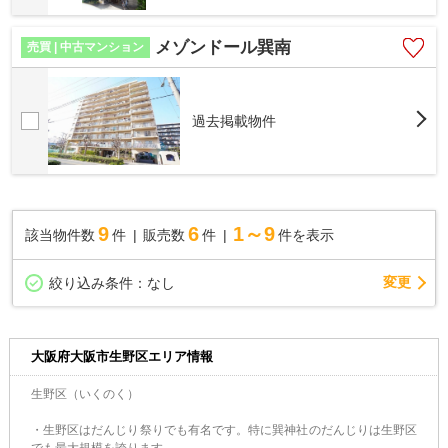
メゾンドール巽南
売買 | 中古マンション
過去掲載物件
9
6
1～9
該当物件数
件
販売数
件
件を表示
変更
絞り込み条件：
なし
大阪府大阪市生野区エリア情報
生野区（いくのく）
・生野区はだんじり祭りでも有名です。特に巽神社のだんじりは生野区