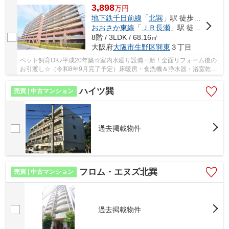
3,898
万
円
地下鉄千日前線
「
北巽
」駅 徒歩11分
おおさか東線
「
ＪＲ長瀬
」駅 徒歩13分
8階 / 3LDK / 68.16㎡
大阪府
大阪市生野区
巽東
３丁目
ペット飼育OK♪平成20年築☆室内水廻り設備一新！全面リフォーム後の
お引渡し☆（令和8年9月完了予定）床暖房・食洗機＆浄水器・浴室乾燥
機完備☆南向きバルコニー☆オートロック・宅配ボッ...
ハイツ巽
売買 | 中古マンション
過去掲載物件
フロム・エヌズ北巽
売買 | 中古マンション
過去掲載物件