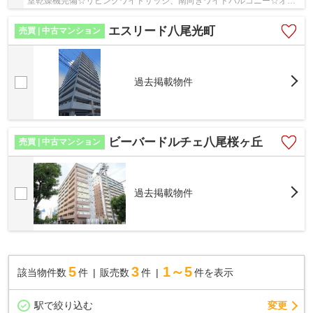
室乾燥機完備☆リビングワイドサッシ、南向きワイドバルコニー☆オー
トロック・宅配ボックス完備マンション☆スーパー・...
エスリード八尾光町
売買 | 中古マンション
過去掲載物件
ビーバードルチェ八尾桜ヶ丘
売買 | 中古マンション
過去掲載物件
5
3
1～5
該当物件数
件
販売数
件
件を表示
駅で絞り込む
変更