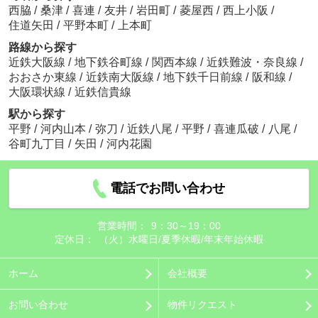
西脇
/
桑津
/
喜連
/
友井
/
岩田町
/
菱屋西
/
西上小阪
/
住道矢田
/
平野本町
/
上本町
路線から探す
近鉄大阪線
/
地下鉄谷町線
/
関西本線
/
近鉄難波・奈良線
/
おおさか東線
/
近鉄南大阪線
/
地下鉄千日前線
/
阪和線
/
大阪環状線
/
近鉄信貴線
駅から探す
平野
/
河内山本
/
弥刀
/
近鉄八尾
/
平野
/
喜連瓜破
/
八尾
/
谷町九丁目
/
矢田
/
河内花園
電話でお問い合わせ
営業時間：
9：30～19：00
定休日：
（火）水曜日/夏季休暇/年末年始休暇
ホーム
会社概要
お問い合わせ
物件リクエスト