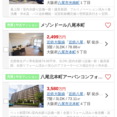
大阪府
八尾市
光南町
１丁目
最上階！室内水廻り設備一新！建具新調、フルリノベーション済み☆食
洗機・浄水器・バス追炊機能・浴室乾燥機完備☆照明器具付き☆玄関収
納たっぷり！南東向きバルコニー☆新耐震基準マン...
メゾンドール八尾本町
売買 | 中古マンション
2,499
万
円
近鉄大阪線
「
近鉄八尾
」駅 徒歩8分
3階 / 3LDK / 78.88㎡
大阪府
八尾市
本町
５丁目
北西角住戸☆専有面積78.88平米、3LDK♪室内水廻り設備一新！建具新
調、全面リフォーム済み☆安心のアフターサービス保証付き☆浄水器・
浴室乾燥機完備☆照明器具付き☆キッチン窓付き☆全室...
八尾北本町アーバンコンフォート
売買 | 中古マンション
3,580
万
円
近鉄大阪線
「
近鉄八尾
」駅 徒歩7分
7階 / 3LDK / 73.11㎡
大阪府
八尾市
北本町
４丁目
ペット飼育OK♪室内水廻り設備一新！全面リフォーム済み☆食洗機・浴