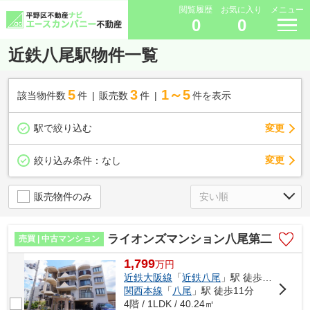
閲覧履歴
お気に入り
メニュー
0
0
近鉄八尾駅物件一覧
5
3
1～5
該当物件数
件
販売数
件
件を表示
駅で絞り込む
変更
変更
絞り込み条件：
なし
販売物件のみ
ライオンズマンション八尾第二
売買 | 中古マンション
1,799
万
円
近鉄大阪線
「
近鉄八尾
」駅 徒歩11分
関西本線
「
八尾
」駅 徒歩11分
4階 / 1LDK / 40.24㎡