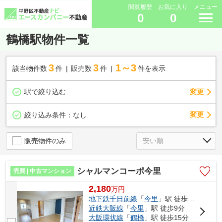
閲覧履歴
お気に入り
メニュー
0
0
鶴橋駅物件一覧
3
3
1～3
該当物件数
件
販売数
件
件を表示
駅で絞り込む
変更
変更
絞り込み条件：
なし
販売物件のみ
シャルマンコーポ今里
売買 | 中古マンション
2,180
万
円
地下鉄千日前線
「
今里
」駅 徒歩6分
近鉄大阪線
「
今里
」駅 徒歩9分
大阪環状線
「
鶴橋
」駅 徒歩15分