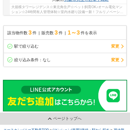
大規模タワーレジデンス☆東北角住戸☆ペット飼育OK♪オール電化マン
ション☆24時間有人管理体制☆室内水廻り設備一新！フルリノベーショ
ン済み☆床暖房・食洗機＆浄水器・バス追炊機能・浴...
3
3
1～3
該当物件数
件
販売数
件
件を表示
駅で絞り込む
変更
変更
絞り込み条件：
なし
ページトップへ