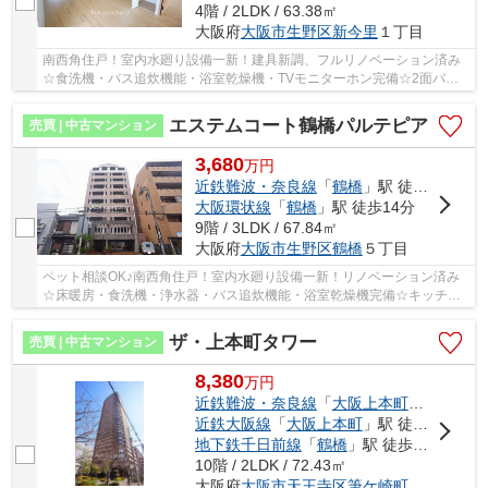
4階 / 2LDK / 63.38㎡
大阪府
大阪市生野区
新今里
１丁目
南西角住戸！室内水廻り設備一新！建具新調、フルリノベーション済み
☆食洗機・バス追炊機能・浴室乾燥機・TVモニターホン完備☆2面バル
コニー☆全室エアコン設置可能☆コンビ二徒歩1分♪ス...
エステムコート鶴橋パルテピア
売買 | 中古マンション
3,680
万
円
近鉄難波・奈良線
「
鶴橋
」駅 徒歩12分
大阪環状線
「
鶴橋
」駅 徒歩14分
9階 / 3LDK / 67.84㎡
大阪府
大阪市生野区
鶴橋
５丁目
ペット相談OK♪南西角住戸！室内水廻り設備一新！リノベーション済み
☆床暖房・食洗機・浄水器・バス追炊機能・浴室乾燥機完備☆キッチ
ン・浴室窓付き☆南向きバルコニー☆コンビニ・スーパ...
ザ・上本町タワー
売買 | 中古マンション
8,380
万
円
近鉄難波・奈良線
「
大阪上本町
」駅 徒歩9
近鉄大阪線
「
大阪上本町
」駅 徒歩9分
地下鉄千日前線
「
鶴橋
」駅 徒歩8分
10階 / 2LDK / 72.43㎡
大阪府
大阪市天王寺区
筆ケ崎町