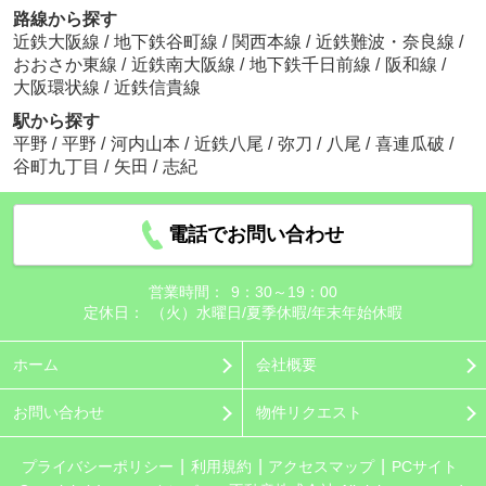
路線から探す
近鉄大阪線
/
地下鉄谷町線
/
関西本線
/
近鉄難波・奈良線
/
おおさか東線
/
近鉄南大阪線
/
地下鉄千日前線
/
阪和線
/
大阪環状線
/
近鉄信貴線
駅から探す
平野
/
平野
/
河内山本
/
近鉄八尾
/
弥刀
/
八尾
/
喜連瓜破
/
谷町九丁目
/
矢田
/
志紀
電話でお問い合わせ
営業時間：
9：30～19：00
定休日：
（火）水曜日/夏季休暇/年末年始休暇
ホーム
会社概要
お問い合わせ
物件リクエスト
プライバシーポリシー
利用規約
アクセスマップ
PCサイト