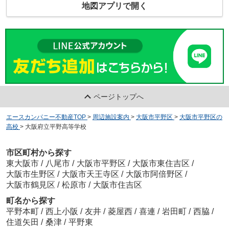
地図アプリで開く
ページトップへ
エースカンパニー不動産TOP
>
周辺施設案内
>
大阪市平野区
>
大阪市平野区の
高校
>
大阪府立平野高等学校
市区町村から探す
東大阪市
/
八尾市
/
大阪市平野区
/
大阪市東住吉区
/
大阪市生野区
/
大阪市天王寺区
/
大阪市阿倍野区
/
大阪市鶴見区
/
松原市
/
大阪市住吉区
町名から探す
平野本町
/
西上小阪
/
友井
/
菱屋西
/
喜連
/
岩田町
/
西脇
/
住道矢田
/
桑津
/
平野東