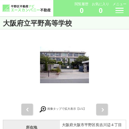
閲覧履歴
お気に入り
メニュー
0
0
大阪府立平野高等学校
前
次
画像タップで拡大表示【
1
/1】
大阪府大阪市平野区長吉川辺４丁目
所在地