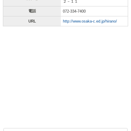
２－１１
電話
072-334-7400
URL
http://www.osaka-c.ed.jp/hirano/