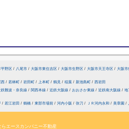
市平野区
/
八尾市
/
大阪市東住吉区
/
大阪市生野区
/
大阪市天王寺区
/
大阪市
屋西
/
若林町
/
岩田町
/
上本町
/
鶴見
/
稲葉
/
新池島町
/
西岩田
近鉄難波・奈良線
/
関西本線
/
近鉄大阪線
/
おおさか東線
/
近鉄南大阪線
/
地
野
/
若江岩田
/
鶴橋
/
東部市場前
/
河内小阪
/
弥刀
/
ＪＲ河内永和
/
美章園
/
ならエースカンパニー不動産