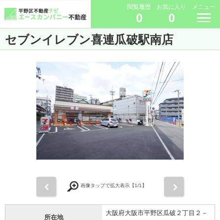
閲覧履歴
お気に入り
メニュー
0
0
セブンイレブン喜連瓜破駅南店
前
次
画像タップで拡大表示【
1
/1】
大阪府大阪市平野区瓜破２丁目２－
所在地