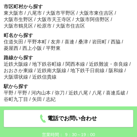
市区町村から探す
東大阪市
/
八尾市
/
大阪市平野区
/
大阪市東住吉区
/
大阪市生野区
/
大阪市天王寺区
/
大阪市阿倍野区
/
大阪市鶴見区
/
松原市
/
大阪市住吉区
町名から探す
住道矢田
/
平野本町
/
友井
/
喜連
/
桑津
/
岩田町
/
西脇
/
菱屋西
/
西上小阪
/
平野東
路線から探す
近鉄大阪線
/
地下鉄谷町線
/
関西本線
/
近鉄難波・奈良線
/
おおさか東線
/
近鉄南大阪線
/
地下鉄千日前線
/
阪和線
/
大阪環状線
/
近鉄信貴線
駅から探す
平野
/
平野
/
河内山本
/
弥刀
/
近鉄八尾
/
八尾
/
喜連瓜破
/
谷町九丁目
/
矢田
/
志紀
電話でお問い合わせ
営業時間：
9：30～19：00