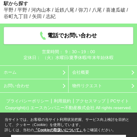
駅から探す
平野
/
平野
/
河内山本
/
近鉄八尾
/
弥刀
/
八尾
/
喜連瓜破
/
谷町九丁目
/
矢田
/
志紀
電話でお問い合わせ
営業時間：
9：30～19：00
定休日：
（火）水曜日/夏季休暇/年末年始休暇
ホーム
会社概要
お問い合わせ
物件リクエスト
プライバシーポリシー
利用規約
アクセスマップ
PCサイト
Copyright(c) エースカンパニー不動産株式会社 All rights reserved.
当サイトでは、お客様の当サイト利用状況把握、サービス向上検討を目的と
して、クッキー（Cookie）を使用しています。
詳しくは、当社の
「Cookieの取扱いについて」
をご確認ください。