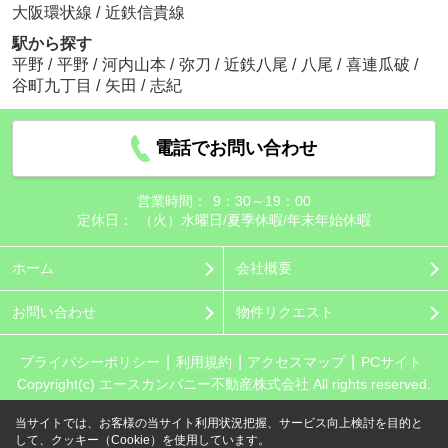
大阪環状線
/
近鉄信貴線
駅から探す
平野
/
平野
/
河内山本
/
弥刀
/
近鉄八尾
/
八尾
/
喜連瓜破
/
谷町九丁目
/
矢田
/
志紀
電話でお問い合わせ
営業時間：
9：30～19：00
定休日：
（火）水曜日/夏季休暇/年末年始休暇
ホーム
会社概要
お問い合わせ
物件リクエスト
プライバシーポリシー
利用規約
アクセスマップ
PCサイト
Copyright(c) エースカンパニー不動産株式会社 All rights reserved.
当サイトでは、お客様の当サイト利用状況把握、サービス向上検討を目的と
して、クッキー（Cookie）を使用しています。