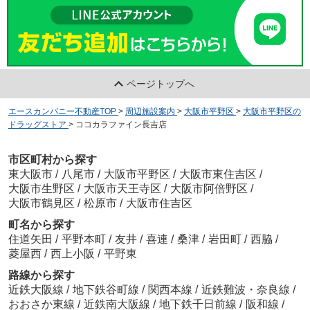
ページトップへ
エースカンパニー不動産TOP
>
周辺施設案内
>
大阪市平野区
>
大阪市平野区の
ドラッグストア
>
ココカラファイン長吉店
市区町村から探す
東大阪市
/
八尾市
/
大阪市平野区
/
大阪市東住吉区
/
大阪市生野区
/
大阪市天王寺区
/
大阪市阿倍野区
/
大阪市鶴見区
/
松原市
/
大阪市住吉区
町名から探す
住道矢田
/
平野本町
/
友井
/
喜連
/
桑津
/
岩田町
/
西脇
/
菱屋西
/
西上小阪
/
平野東
路線から探す
近鉄大阪線
/
地下鉄谷町線
/
関西本線
/
近鉄難波・奈良線
/
おおさか東線
/
近鉄南大阪線
/
地下鉄千日前線
/
阪和線
/