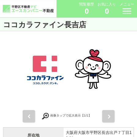
閲覧履歴
お気に入り
メニュー
0
0
ココカラファイン長吉店
前
次
画像タップで拡大表示【
1
/1】
大阪府大阪市平野区長吉出戸７丁目1
所在地