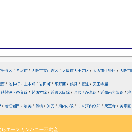
市平野区
/
八尾市
/
大阪市東住吉区
/
大阪市天王寺区
/
大阪市生野区
/
大阪市
屋西
/
若林町
/
上本町
/
岩田町
/
平野西
/
鶴見
/
喜連
/
天王寺屋
近鉄難波・奈良線
/
関西本線
/
近鉄大阪線
/
おおさか東線
/
近鉄南大阪線
/
地
野
/
若江岩田
/
加美
/
鶴橋
/
弥刀
/
河内小阪
/
ＪＲ河内永和
/
天王寺
/
美章園
ならエースカンパニー不動産