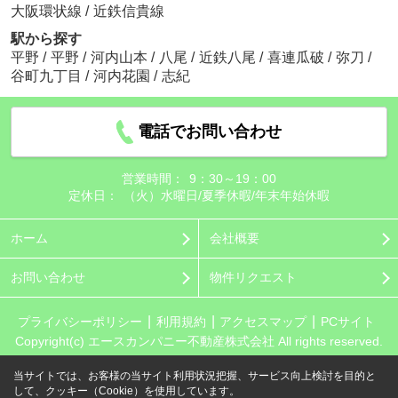
大阪環状線
/
近鉄信貴線
駅から探す
平野
/
平野
/
河内山本
/
八尾
/
近鉄八尾
/
喜連瓜破
/
弥刀
/
谷町九丁目
/
河内花園
/
志紀
電話でお問い合わせ
営業時間：
9：30～19：00
定休日：
（火）水曜日/夏季休暇/年末年始休暇
ホーム
会社概要
お問い合わせ
物件リクエスト
プライバシーポリシー
利用規約
アクセスマップ
PCサイト
Copyright(c) エースカンパニー不動産株式会社 All rights reserved.
当サイトでは、お客様の当サイト利用状況把握、サービス向上検討を目的と
して、クッキー（Cookie）を使用しています。