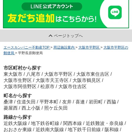
ページトップへ
エースカンパニー不動産TOP
>
周辺施設案内
>
大阪市平野区
>
大阪市平野区の
郵便局
>
平野長原郵便局
市区町村から探す
東大阪市
/
八尾市
/
大阪市平野区
/
大阪市東住吉区
/
大阪市生野区
/
大阪市天王寺区
/
大阪市鶴見区
/
大阪市阿倍野区
/
松原市
/
大阪市住吉区
町名から探す
桑津
/
住道矢田
/
平野本町
/
友井
/
喜連
/
岩田町
/
西脇
/
菱屋西
/
西上小阪
/
照ケ丘矢田
路線から探す
近鉄大阪線
/
地下鉄谷町線
/
関西本線
/
近鉄難波・奈良線
/
おおさか東線
/
近鉄南大阪線
/
地下鉄千日前線
/
阪和線
/