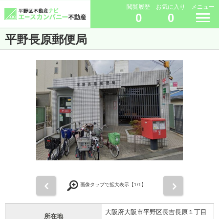
閲覧履歴
お気に入り
メニュー
0
0
平野長原郵便局
前
次
画像タップで拡大表示【
1
/1】
大阪府大阪市平野区長吉長原１丁目
所在地