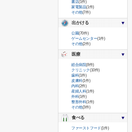
書店
(1件)
家電製品
(1件)
その他
(7件)
出かける
公園
(70件)
ゲームセンター
(1件)
その他
(2件)
医療
総合病院
(8件)
クリニック
(10件)
歯科
(1件)
皮膚科
(1件)
内科
(2件)
産婦人科
(1件)
外科
(1件)
整形外科
(1件)
その他
(3件)
食べる
ファーストフード
(1件)