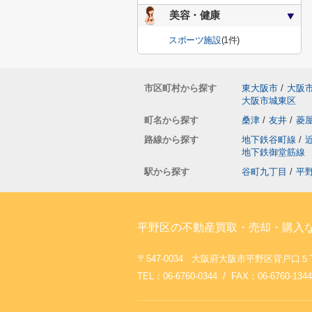
美容・健康
スポーツ施設
(1件)
市区町村から探す
東大阪市
/
大阪
大阪市城東区
町名から探す
桑津
/
友井
/
菱
路線から探す
地下鉄谷町線
/
地下鉄御堂筋線
駅から探す
谷町九丁目
/
平
平野区の不動産買取・売却・購入
〒547-0034 大阪府大阪市平野区背戸
TEL：06-6760-0344 / FAX：06-6760-1344