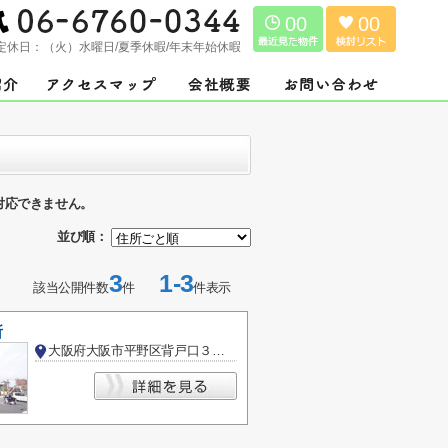
00
00
定休日：
（火）水曜日/夏季休暇/年末年始休暇
対応できません。
並び順：
3
1-3
該当公開件数
件
件表示
所
大阪府大阪市平野区背戸口３丁目