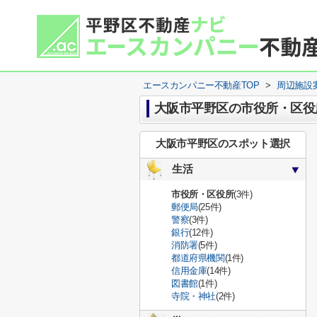
エースカンパニー不動産TOP
>
周辺施設
大阪市平野区の市役所・区役
大阪市平野区のスポット選択
生活
市役所・区役所
(3件)
郵便局
(25件)
警察
(3件)
銀行
(12件)
消防署
(5件)
都道府県機関
(1件)
信用金庫
(14件)
図書館
(1件)
寺院・神社
(2件)