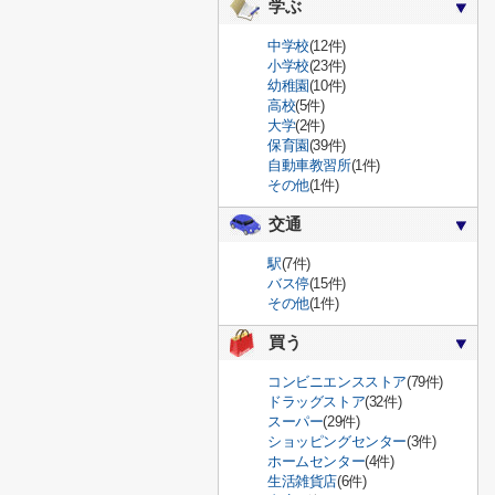
学ぶ
中学校
(12件)
小学校
(23件)
幼稚園
(10件)
高校
(5件)
大学
(2件)
保育園
(39件)
自動車教習所
(1件)
その他
(1件)
交通
駅
(7件)
バス停
(15件)
その他
(1件)
買う
コンビニエンスストア
(79件)
ドラッグストア
(32件)
スーパー
(29件)
ショッピングセンター
(3件)
ホームセンター
(4件)
生活雑貨店
(6件)