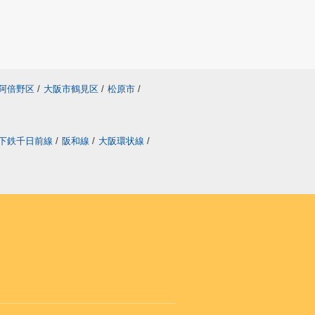
阿倍野区
/
大阪市鶴見区
/
松原市
/
下鉄千日前線
/
阪和線
/
大阪環状線
/
り