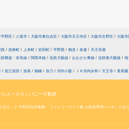
市平野区
/
八尾市
/
大阪市東住吉区
/
大阪市天王寺区
/
大阪市生野区
/
大阪市
屋西
/
若林町
/
上本町
/
岩田町
/
平野西
/
鶴見
/
喜連
/
天王寺屋
近鉄難波・奈良線
/
関西本線
/
近鉄大阪線
/
おおさか東線
/
近鉄南大阪線
/
地
野
/
若江岩田
/
加美
/
鶴橋
/
弥刀
/
河内小阪
/
ＪＲ河内永和
/
天王寺
/
美章園
ならエースカンパニー不動産
口５丁目６－２ 平野区役所東隣 ファミリーマート裏 お客様専用パーキングあ