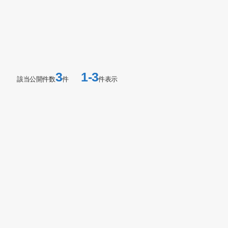
3
1-3
該当公開件数
件
件表示