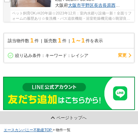
大阪府
大阪市平野区
長吉長原西
４丁目
ペット飼育OK♪H20年築☆2023年12月：室内水廻り設備一新！全面リフ
ォームの履歴あり☆食洗機・バス追炊機能・浴室乾燥機完備☆眺望良
好、東向きのワイドバルコニー☆宅配ボックス＆キッズ...
1
1
1～1
該当物件数
件
販売数
件
件を表示
変更
絞り込み条件：
キーワード：レイシア
ページトップへ
エースカンパニー不動産TOP
>
物件一覧