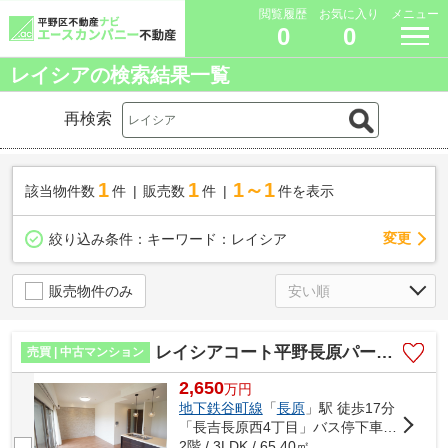
閲覧履歴
お気に入り
メニュー
0
0
レイシアの検索結果一覧
再検索
1
1
1～1
該当物件数
件
販売数
件
件を表示
変更
絞り込み条件：
キーワード：レイシア
販売物件のみ
レイシアコート平野長原パークサイトリッジ
売買 | 中古マンション
2,650
万
円
地下鉄谷町線
「
長原
」駅 徒歩17分
「長吉長原西4丁目」バス停下車 徒歩3分
2階 / 3LDK / 65.40㎡