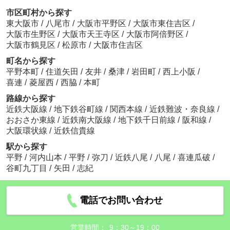
市区町村から探す
東大阪市
/
八尾市
/
大阪市平野区
/
大阪市東住吉区
/
大阪市生野区
/
大阪市天王寺区
/
大阪市阿倍野区
/
大阪市鶴見区
/
松原市
/
大阪市住吉区
町名から探す
平野本町
/
住道矢田
/
友井
/
桑津
/
岩田町
/
西上小阪
/
喜連
/
菱屋西
/
西脇
/
本町
路線から探す
近鉄大阪線
/
地下鉄谷町線
/
関西本線
/
近鉄難波・奈良線
/
おおさか東線
/
近鉄南大阪線
/
地下鉄千日前線
/
阪和線
/
大阪環状線
/
近鉄信貴線
駅から探す
平野
/
河内山本
/
平野
/
弥刀
/
近鉄八尾
/
八尾
/
喜連瓜破
/
谷町九丁目
/
矢田
/
志紀
電話でお問い合わせ
営業時間：
9：30～19：00