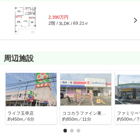
2,390万円
2階
69.21㎡
3LDK
周辺施設
ライフ玉串店
ココカラファイン東花園店
約450m／6分
約850m／11分
約500m／