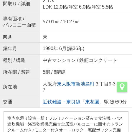
2LDK
間取り / 詳細
LDK 12.0帖
/
洋室 6.0帖
/
洋室 5.5帖
専有面積 /
57.01㎡ / 10.27㎡
バルコニー面積
向き
東
築年月
1990年 6月(築36年)
種別 / 構造
中古マンション / 鉄筋コンクリート
所在階 / 階建
5階 / 6階建
大阪府
東大阪市
新池島町
３丁目9-3
所在地
7
交通
近鉄難波・奈良線
「
東花園
」駅 徒歩9分
室内水廻り設備一新！フルリノベーション済み☆食洗機・バス
追炊機能・浴室乾燥機完備☆全居室バルコニーに面す☆トラン
クルーム付き♪モニター付きオートロック・宅配ボックス完備