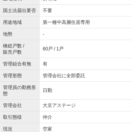
国土法届出要否
不要
用途地域
第一種中高層住居専用
地勢
-
棟総戸数 /
60戸 / 1戸
販売戸数
管理組合有無
有
管理形態
管理会社に全部委託
管理員の勤務形
日勤
態
管理会社
大京アステージ
取引態様
仲介
現況
空家