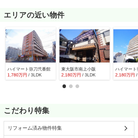
エリアの近い物件
ハイマート弥刀弐番館
東大阪市南上小阪
ハイマート
1,780
万
円
/ 3LDK
2,180
万
円
/ 3LDK
2,180
万
円
こだわり特集
リフォーム済み物件特集