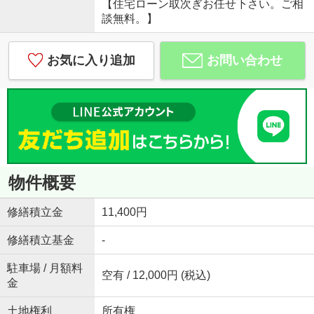
【住宅ローン取次ぎお任せ下さい。ご相
談無料。】
お気に入り追加
お問い合わせ
物件概要
修繕積立金
11,400円
修繕積立基金
-
駐車場 / 月額料
空有 / 12,000円 (税込)
金
土地権利
所有権