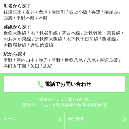
町名から探す
住道矢田
/
友井
/
桑津
/
岩田町
/
西上小阪
/
喜連
/
菱屋西
/
西脇
/
平野本町
/
本町
路線から探す
近鉄大阪線
/
地下鉄谷町線
/
関西本線
/
近鉄難波・奈良線
/
おおさか東線
/
近鉄南大阪線
/
地下鉄千日前線
/
阪和線
/
大阪環状線
/
近鉄信貴線
駅から探す
平野
/
河内山本
/
弥刀
/
平野
/
近鉄八尾
/
八尾
/
喜連瓜破
/
谷町九丁目
/
矢田
/
志紀
電話でお問い合わせ
営業時間：
9：30～19：00
定休日：
（火）水曜日/夏季休暇/年末年始休暇
ホーム
会社概要