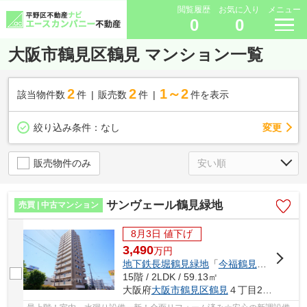
閲覧履歴
お気に入り
メニュー
0
0
大阪市鶴見区鶴見 マンション一覧
2
2
1～2
該当物件数
件
販売数
件
件を表示
変更
絞り込み条件：
なし
販売物件のみ
サンヴェール鶴見緑地
売買 | 中古マンション
8月3日 値下げ
3,490
万
円
地下鉄長堀鶴見緑地
「
今福鶴見
」駅 徒歩4
15階 / 2LDK / 59.13㎡
大阪府
大阪市鶴見区
鶴見
４丁目2-12