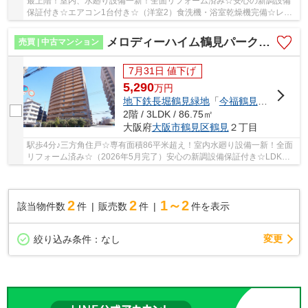
最上階！室内、水廻り設備一新！全面リフォーム済み☆安心の新調設備
保証付き☆エアコン1台付き☆（洋室2）食洗機・浴室乾燥機完備☆レー
スカーテン付き☆駅歩4分♪周辺お買い物施設多数あり...
メロディーハイム鶴見パークオアシス
売買 | 中古マンション
7月31日 値下げ
5,290
万
円
地下鉄長堀鶴見緑地
「
今福鶴見
」駅 徒歩4
2階 / 3LDK / 86.75㎡
大阪府
大阪市鶴見区
鶴見
２丁目
駅歩4分♪三方角住戸☆専有面積86平米超え！室内水廻り設備一新！全面
リフォーム済み☆（2026年5月完了）安心の新調設備保証付き☆LDK
広々約19.5帖！食洗機・浴室乾燥機完備☆玄関ポーチ・...
2
2
1～2
該当物件数
件
販売数
件
件を表示
変更
絞り込み条件：
なし