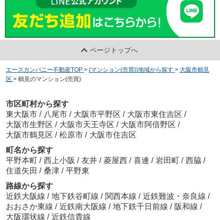
ページトップへ
エースカンパニー不動産TOP
>
(マンション(売買))地域から探す
>
大阪市鶴見
区
>
鶴見のマンション(売買)
市区町村から探す
東大阪市
/
八尾市
/
大阪市平野区
/
大阪市東住吉区
/
大阪市生野区
/
大阪市天王寺区
/
大阪市阿倍野区
/
大阪市鶴見区
/
松原市
/
大阪市住吉区
町名から探す
平野本町
/
西上小阪
/
友井
/
菱屋西
/
喜連
/
岩田町
/
西脇
/
住道矢田
/
桑津
/
平野東
路線から探す
近鉄大阪線
/
地下鉄谷町線
/
関西本線
/
近鉄難波・奈良線
/
おおさか東線
/
近鉄南大阪線
/
地下鉄千日前線
/
阪和線
/
大阪環状線
/
近鉄信貴線