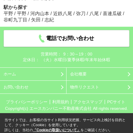
駅から探す
平野
/
平野
/
河内山本
/
近鉄八尾
/
弥刀
/
八尾
/
喜連瓜破
/
谷町九丁目
/
矢田
/
志紀
電話でお問い合わせ
営業時間：
9：30～19：00
定休日：
（火）水曜日/夏季休暇/年末年始休暇
ホーム
会社概要
お問い合わせ
物件リクエスト
プライバシーポリシー
利用規約
アクセスマップ
PCサイト
Copyright(c) エースカンパニー不動産株式会社 All rights reserved.
当サイトでは、お客様の当サイト利用状況把握、サービス向上検討を目的と
して、クッキー（Cookie）を使用しています。
詳しくは、当社の
「Cookieの取扱いについて」
をご確認ください。