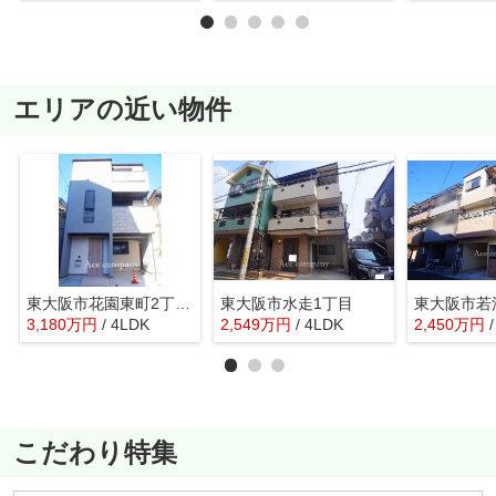
エリアの近い物件
東大阪市花園東町2丁目 【EAST/全2棟】
東大阪市水走1丁目
3,180
万
円
/ 4LDK
2,549
万
円
/ 4LDK
2,450
万
円
こだわり特集