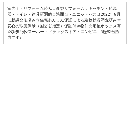
室内全面リフォーム済み☆新規リフォーム：キッチン・給湯
器・トイレ・建具新調他☆洗面台・ユニットバスは2022年5月
に新調交換済み☆住宅あんしん保証による建物状況調査済み☆
安心の瑕疵保険（国交省指定）保証付き物件☆宅配ボックス有
☆駅歩4分♪スーパー・ドラッグストア・コンビニ、徒歩2分圏
内です♪