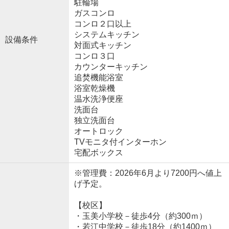
駐輪場
ガスコンロ
コンロ２口以上
システムキッチン
設備条件
対面式キッチン
コンロ３口
カウンターキッチン
追焚機能浴室
浴室乾燥機
温水洗浄便座
洗面台
独立洗面台
オートロック
TVモニタ付インターホン
宅配ボックス
※管理費：2026年6月より7200円へ値上
げ予定。
【校区】
・玉美小学校－徒歩4分（約300ｍ）
・若江中学校－徒歩18分（約1400ｍ）