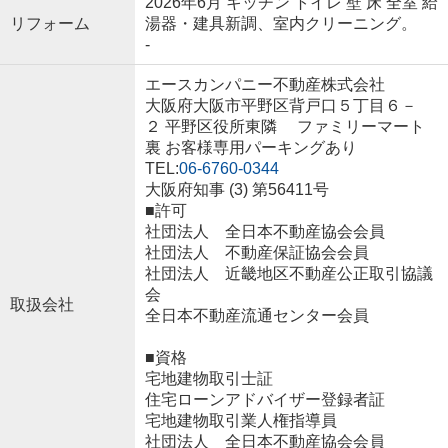
2026年6月 キッチン トイレ 壁 床 全室 給
リフォーム
湯器・建具新調、室内クリーニング。
-
エースカンパニー不動産株式会社
大阪府大阪市平野区背戸口５丁目６－
２ 平野区役所東隣 ファミリーマート
裏 お客様専用パーキングあり
TEL:
06-6760-0344
大阪府知事 (3) 第56411号
■許可
社団法人 全日本不動産協会会員
社団法人 不動産保証協会会員
社団法人 近畿地区不動産公正取引協議
会
取扱会社
全日本不動産流通センター会員
■資格
宅地建物取引士証
住宅ローンアドバイザー登録者証
宅地建物取引業人権指導員
社団法人 全日本不動産協会会員