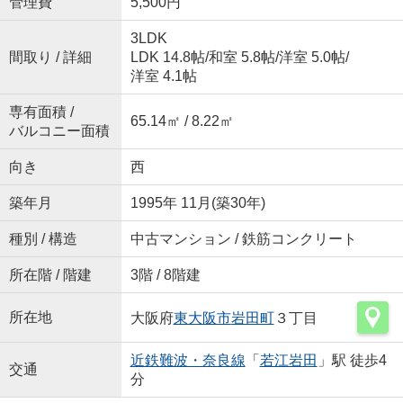
管理費
5,500円
3LDK
間取り / 詳細
LDK 14.8帖
/
和室 5.8帖
/
洋室 5.0帖
/
洋室 4.1帖
専有面積 /
65.14㎡ / 8.22㎡
バルコニー面積
向き
西
築年月
1995年 11月(築30年)
種別 / 構造
中古マンション / 鉄筋コンクリート
所在階 / 階建
3階 / 8階建
所在地
大阪府
東大阪市
岩田町
３丁目
近鉄難波・奈良線
「
若江岩田
」駅 徒歩4
交通
分