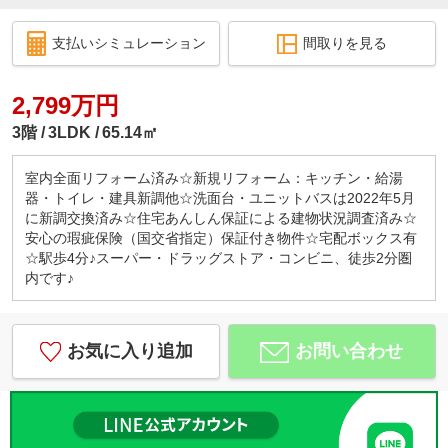
支払いシミュレーション
間取りを見る
2,799万円
3階
3LDK
65.14㎡
室内全面リフォーム済み☆新規リフォーム：キッチン・給湯
器・トイレ・建具新調他☆洗面台・ユニットバスは2022年5月
に新調交換済み☆住宅あんしん保証による建物状況調査済み☆
安心の瑕疵保険（国交省指定）保証付き物件☆宅配ボックス有
☆駅歩4分♪スーパー・ドラッグストア・コンビニ、徒歩2分圏
内です♪
お気に入り追加
お問い合わせ