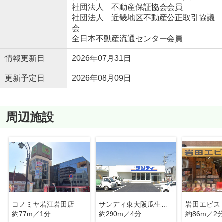
社団法人 不動産保証協会会員
社団法人 近畿地区不動産公正取引協議
会
全日本不動産流通センター会員
情報更新日
2026年07月31日
更新予定日
2026年08月09日
周辺施設
コノミヤ若江岩田店
サンディ東大阪瓜生堂店
約77m／1分
約290m／4分
約86m／2