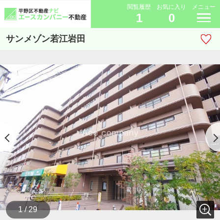
閲覧履歴
お気に入り
メニュー
1
0
サンメゾン若江岩田
1 / 29