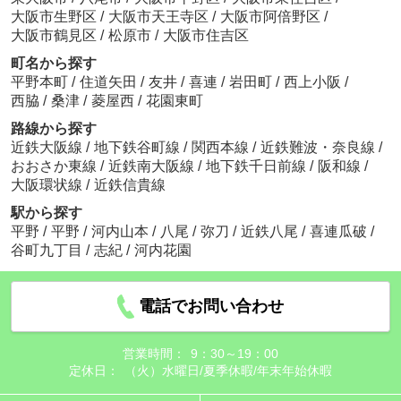
大阪市生野区
/
大阪市天王寺区
/
大阪市阿倍野区
/
大阪市鶴見区
/
松原市
/
大阪市住吉区
町名から探す
平野本町
/
住道矢田
/
友井
/
喜連
/
岩田町
/
西上小阪
/
西脇
/
桑津
/
菱屋西
/
花園東町
路線から探す
近鉄大阪線
/
地下鉄谷町線
/
関西本線
/
近鉄難波・奈良線
/
おおさか東線
/
近鉄南大阪線
/
地下鉄千日前線
/
阪和線
/
大阪環状線
/
近鉄信貴線
駅から探す
平野
/
平野
/
河内山本
/
八尾
/
弥刀
/
近鉄八尾
/
喜連瓜破
/
谷町九丁目
/
志紀
/
河内花園
電話でお問い合わせ
営業時間：
9：30～19：00
定休日：
（火）水曜日/夏季休暇/年末年始休暇