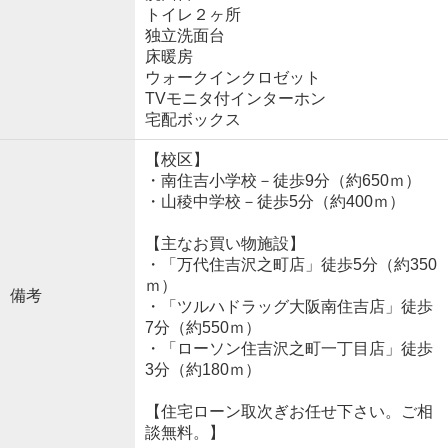
トイレ２ヶ所
独立洗面台
床暖房
ウォークインクロゼット
TVモニタ付インターホン
宅配ボックス
【校区】
・南住吉小学校－徒歩9分（約650ｍ）
・山稜中学校－徒歩5分（約400ｍ）
【主なお買い物施設】
・「万代住吉沢之町店」徒歩5分（約350
ｍ）
備考
・「ツルハドラッグ大阪南住吉店」徒歩
7分（約550ｍ）
・「ローソン住吉沢之町一丁目店」徒歩
3分（約180ｍ）
【住宅ローン取次ぎお任せ下さい。ご相
談無料。】