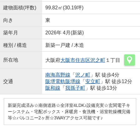
建物面積(坪数)
99.82㎡(30.19坪)
向き
東
築年月
2026年 4月(新築)
種別 / 構造
新築一戸建 / 木造
所在地
大阪府
大阪市住吉区
沢之町
１丁目
南海高野線
「
沢ノ町
」駅 徒歩4分
交通
阪堺電軌阪堺線
「
安立町
」駅 徒歩12分
阪和線
「
我孫子町
」駅 徒歩13分
新築完成済み☆南側道路☆全洋室4LDK♪設備充実☆玄関電子キ
ーシステム・宅配ボックス・床暖房・食洗機・浴室乾燥機完備
等☆バルコニー2ヶ所☆3WAYアクセス可能です♪