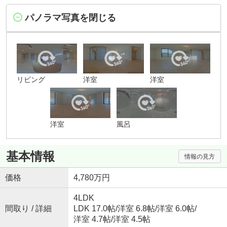
パノラマ写真を閉じる
リビング
洋室
洋室
洋室
風呂
基本情報
情報の見方
価格
4,780万円
4LDK
間取り / 詳細
LDK 17.0帖
/
洋室 6.8帖
/
洋室 6.0帖
/
洋室 4.7帖
/
洋室 4.5帖