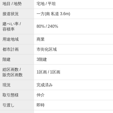
地目 / 地勢
宅地 / 平坦
接道状況
一方(南 私道 3.6m)
建ぺい率 /
80% / 240%
容積率
用途地域
商業
都市計画
市街化区域
階建
3階建
総区画数 /
1区画 / 1区画
販売区画数
現況
完成済み
取引態様
仲介
引渡し
即時