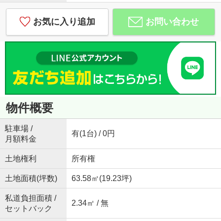
お気に入り追加
お問い合わせ
物件概要
駐車場 /
有(1台) / 0円
月額料金
土地権利
所有権
土地面積(坪数)
63.58㎡(19.23坪)
私道負担面積 /
2.34㎡ / 無
セットバック