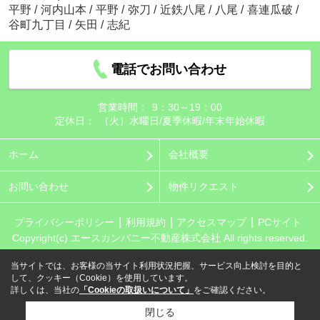
平野
/
河内山本
/
平野
/
弥刀
/
近鉄八尾
/
八尾
/
喜連瓜破
/
谷町九丁目
/
矢田
/
志紀
電話でお問い合わせ
営業時間：
9：30～19：00
定休日：
（火）水曜日/夏季休暇/年末年始休暇
ホーム
会社概要
お問い合わせ
物件リクエスト
プライバシーポリシー
利用規約
アクセスマップ
PCサイト
Copyright(c) エースカンパニー不動産株式会社 All rights reserved.
当サイトでは、お客様の当サイト利用状況把握、サービス向上検討を目的と
して、クッキー（Cookie）を使用しています。
詳しくは、当社の
「Cookieの取扱いについて」
をご確認ください。
閉じる