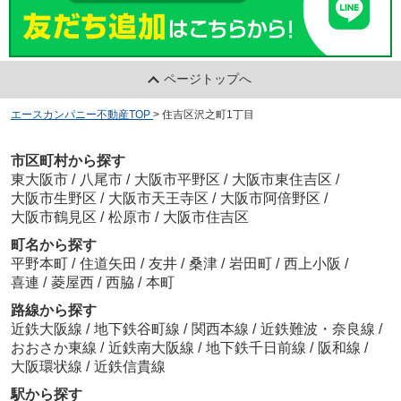
ページトップへ
エースカンパニー不動産TOP
>
住吉区沢之町1丁目
市区町村から探す
東大阪市
/
八尾市
/
大阪市平野区
/
大阪市東住吉区
/
大阪市生野区
/
大阪市天王寺区
/
大阪市阿倍野区
/
大阪市鶴見区
/
松原市
/
大阪市住吉区
町名から探す
平野本町
/
住道矢田
/
友井
/
桑津
/
岩田町
/
西上小阪
/
喜連
/
菱屋西
/
西脇
/
本町
路線から探す
近鉄大阪線
/
地下鉄谷町線
/
関西本線
/
近鉄難波・奈良線
/
おおさか東線
/
近鉄南大阪線
/
地下鉄千日前線
/
阪和線
/
大阪環状線
/
近鉄信貴線
駅から探す