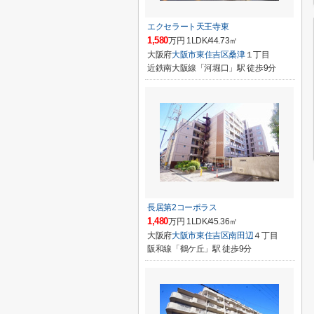
エクセラート天王寺東
1,580
万円 1LDK/44.73㎡
大阪府
大阪市東住吉区
桑津
１丁目
近鉄南大阪線「河堀口」駅 徒歩9分
長居第2コーポラス
1,480
万円 1LDK/45.36㎡
大阪府
大阪市東住吉区
南田辺
４丁目
阪和線「鶴ケ丘」駅 徒歩9分