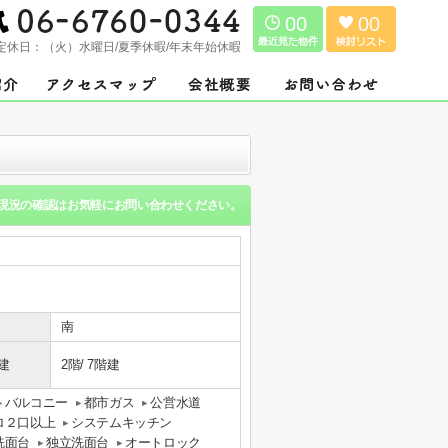
00
00
定休日：
（火）水曜日/夏季休暇/年末年始休暇
現況の確認はお気軽にお問い合わせください。
南
建
2階/ 7階建
バルコニー
都市ガス
公営水道
ロ２口以上
システムキッチン
洗面台
独立洗面台
オートロック