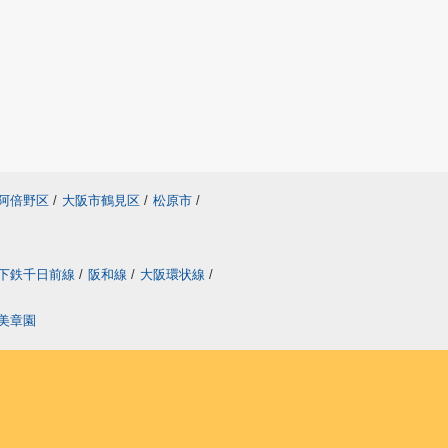
阿倍野区
/
大阪市鶴見区
/
松原市
/
下鉄千日前線
/
阪和線
/
大阪環状線
/
美章園
り