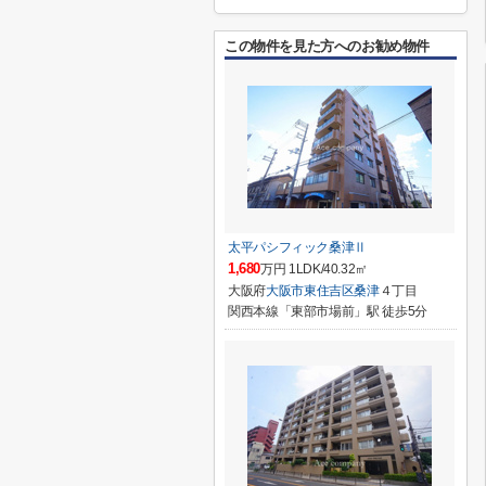
この物件を見た方へのお勧め物件
太平パシフィック桑津Ⅱ
1,680
万円 1LDK/40.32㎡
大阪府
大阪市東住吉区
桑津
４丁目
関西本線「東部市場前」駅 徒歩5分