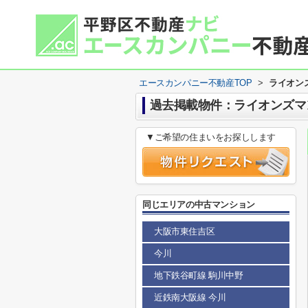
エースカンパニー不動産TOP
>
ライオン
過去掲載物件：ライオンズマ
▼ご希望の住まいをお探しします
同じエリアの中古マンション
大阪市東住吉区
今川
地下鉄谷町線 駒川中野
近鉄南大阪線 今川