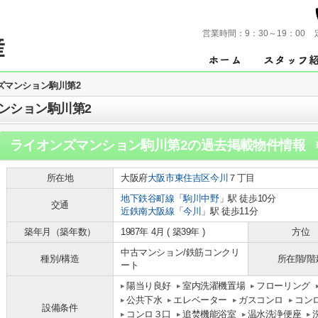
営業時間：
9：30～19：00
ズマンション駒川第2
ンション駒川第2
ライオンズマンション駒川第2
の過去掲載物件情報
所在地
大阪府
大阪市東住吉区
今川
７丁目
地下鉄谷町線
「
駒川中野
」駅 徒歩10分
交通
近鉄南大阪線
「
今川
」駅 徒歩11分
築年月（築年数）
1987年 4月 ( 築39年 )
方位
中古マンション/鉄筋コンクリ
種別/構造
所在階/階
ート
陽当り良好
室内洗濯機置場
フローリング
公共下水
エレベーター
ガスコンロ
コン
設備条件
コンロ３口
追焚機能浴室
温水洗浄便座