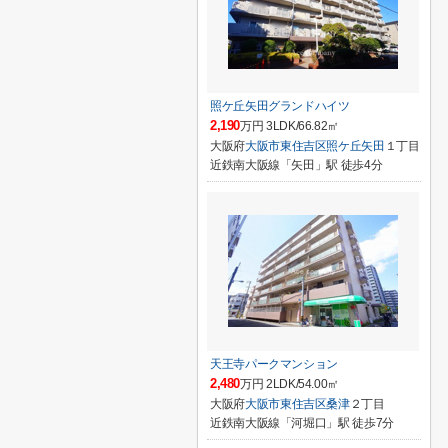
照ケ丘矢田グランドハイツ
2,190
万円 3LDK/66.82㎡
大阪府
大阪市東住吉区
照ケ丘矢田
１丁目
近鉄南大阪線「矢田」駅 徒歩4分
天王寺パークマンション
2,480
万円 2LDK/54.00㎡
大阪府
大阪市東住吉区
桑津
２丁目
近鉄南大阪線「河堀口」駅 徒歩7分