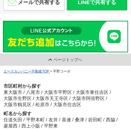
メールで共有する
LINEで共有する
ページトップへ
エースカンパニー不動産TOP
>
平野コーポ
市区町村から探す
東大阪市
/
八尾市
/
大阪市平野区
/
大阪市東住吉区
/
大阪市生野区
/
大阪市天王寺区
/
大阪市阿倍野区
/
大阪市鶴見区
/
松原市
/
大阪市住吉区
町名から探す
住道矢田
/
平野本町
/
友井
/
喜連
/
桑津
/
岩田町
/
西脇
/
菱屋西
/
西上小阪
/
平野東