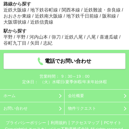
路線から探す
近鉄大阪線
/
地下鉄谷町線
/
関西本線
/
近鉄難波・奈良線
/
おおさか東線
/
近鉄南大阪線
/
地下鉄千日前線
/
阪和線
/
大阪環状線
/
近鉄信貴線
駅から探す
平野
/
平野
/
河内山本
/
弥刀
/
近鉄八尾
/
八尾
/
喜連瓜破
/
谷町九丁目
/
矢田
/
志紀
電話でお問い合わせ
営業時間：
9：30～19：00
定休日：
（火）水曜日/夏季休暇/年末年始休暇
ホーム
会社概要
お問い合わせ
物件リクエスト
プライバシーポリシー
利用規約
アクセスマップ
PCサイト
Copyright(c) エースカンパニー不動産株式会社 All rights reserved.