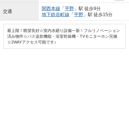
関西本線
「
平野
」駅 徒歩9分
交通
地下鉄谷町線
「
平野
」駅 徒歩15分
最上階！眺望良好☆室内水廻り設備一新！フルリノベーション
済み物件☆バス追炊機能・浴室乾燥機・TVモニターホン完備
☆2WAYアクセス可能です♪