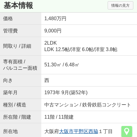
基本情報
情報の見方
価格
1,480万円
管理費
9,000円
2LDK
間取り / 詳細
LDK 12.5帖
/
洋室 6.0帖
/
洋室 3.8帖
専有面積 /
51.30㎡ / 6.48㎡
バルコニー面積
向き
西
築年月
1973年 9月(築52年)
種別 / 構造
中古マンション / 鉄骨鉄筋コンクリート
所在階 / 階建
11階 / 11階建
所在地
大阪府
大阪市平野区
西脇
１丁目