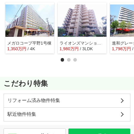
メガロコープ平野1号棟
ライオンズマンション加美正覚寺
1,350
万
円
/ 4K
1,980
万
円
/ 3LDK
1,798
万
円
こだわり特集
リフォーム済み物件特集
駅近物件特集