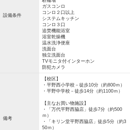
駐輪場
ガスコンロ
コンロ２口以上
設備条件
システムキッチン
コンロ３口
追焚機能浴室
浴室乾燥機
温水洗浄便座
洗面台
独立洗面台
TVモニタ付インターホン
防犯カメラ
【校区】
・平野西小学校－徒歩10分（約800ｍ）
・平野中学校－徒歩14分（約1100ｍ）
【主なお買い物施設】
・「万代平野西脇店」徒歩7分（約500
ｍ）
備考
・「キリン堂平野西脇店」徒歩5分（約3
50ｍ）