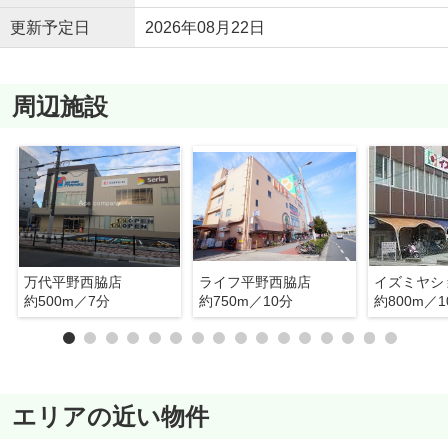
更新予定日
2026年08月22日
周辺施設
万代平野西脇店
ライフ平野西脇店
約500m／7分
約750m／10分
約800m／1
エリアの近い物件