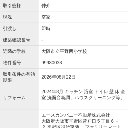
取引態様
仲介
現況
空家
引渡し
即時
建築確認番号
-
近隣の学校
大阪市立平野西小学校
物件番号
99980033
取引条件の有効
2026年08月22日
期限
2024年8月 キッチン 浴室 トイレ 壁 床 全
リフォーム
室 洗面台新調、ハウスクリーニング等。
-
エースカンパニー不動産株式会社
大阪府大阪市平野区背戸口５丁目６－
２ 平野区役所東隣 ファミリーマート