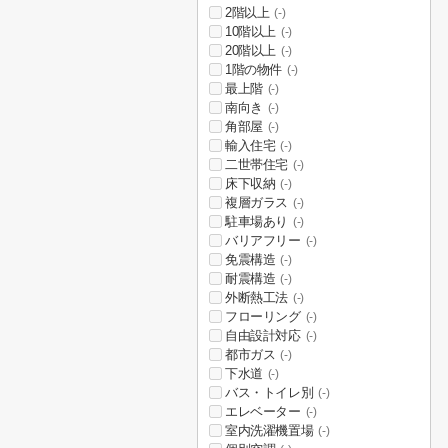
2階以上
(-)
10階以上
(-)
20階以上
(-)
1階の物件
(-)
最上階
(-)
南向き
(-)
角部屋
(-)
輸入住宅
(-)
二世帯住宅
(-)
床下収納
(-)
複層ガラス
(-)
駐車場あり
(-)
バリアフリー
(-)
免震構造
(-)
耐震構造
(-)
外断熱工法
(-)
フローリング
(-)
自由設計対応
(-)
都市ガス
(-)
下水道
(-)
バス・トイレ別
(-)
エレベーター
(-)
室内洗濯機置場
(-)