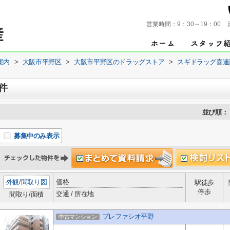
営業時間：
9：30～19：00
案内
>
大阪市平野区
>
大阪市平野区のドラッグストア
>
スギドラッグ喜連
件
並び順：
募集中のみ表示
外観
/
間取り図
価格
駅徒歩
停歩
交通 / 所在地
間取り/面積
プレファシオ平野
中古マンション