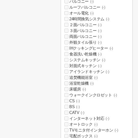
バルコニー
(-)
ルーフバルコニー
(-)
オール電化
(-)
24時間換気システム
(-)
２面バルコニー
(-)
３面バルコニー
(-)
両面バルコニー
(-)
外観タイル張り
(-)
IHクッキングヒーター
(-)
食器洗い乾燥機
(-)
システムキッチン
(-)
対面式キッチン
(-)
アイランドキッチン
(-)
追焚機能浴室
(-)
浴室乾燥機
(-)
床暖房
(-)
ウォークインクロゼット
(-)
CS
(-)
BS
(-)
CATV
(-)
インターネット対応
(-)
オートロック
(-)
TVモニタ付インターホン
(-)
宅配ボックス
(-)