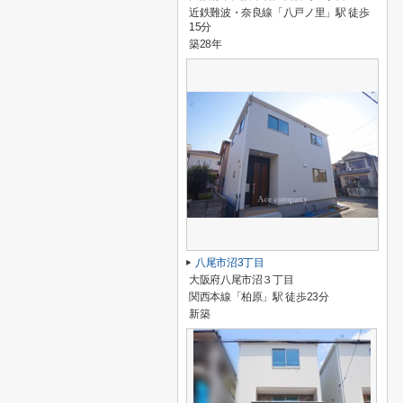
近鉄難波・奈良線「八戸ノ里」駅 徒歩
15分
築28年
八尾市沼3丁目
大阪府八尾市沼３丁目
関西本線「柏原」駅 徒歩23分
新築