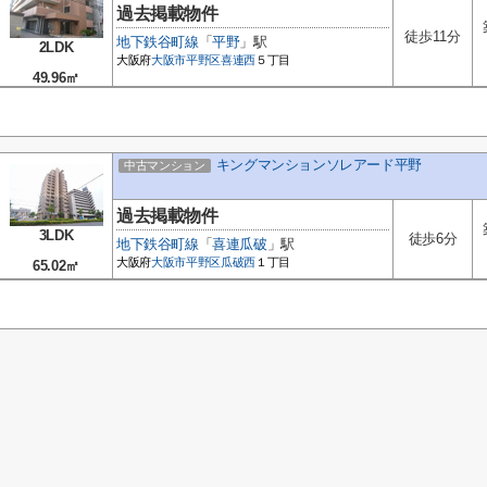
過去掲載物件
徒歩11分
地下鉄谷町線
「
平野
」駅
2LDK
大阪府
大阪市平野区
喜連西
５丁目
49.96㎡
キングマンションソレアード平野
中古マンション
過去掲載物件
3LDK
徒歩6分
地下鉄谷町線
「
喜連瓜破
」駅
大阪府
大阪市平野区
瓜破西
１丁目
65.02㎡