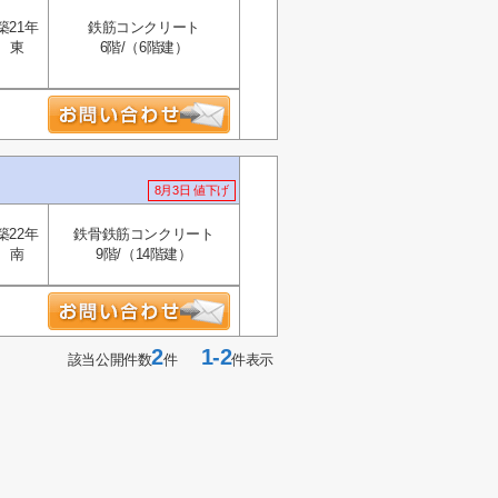
築21年
鉄筋コンクリート
東
6階/（6階建）
8月3日 値下げ
築22年
鉄骨鉄筋コンクリート
南
9階/（14階建）
2
1-2
該当公開件数
件
件表示