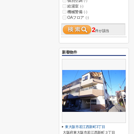
個別空調
(-)
給湯室
(-)
機械警備
(-)
OAフロア
(-)
2
件が該当
新着物件
東大阪市若江西新町3丁目
大阪府東大阪市若江西新町３丁目