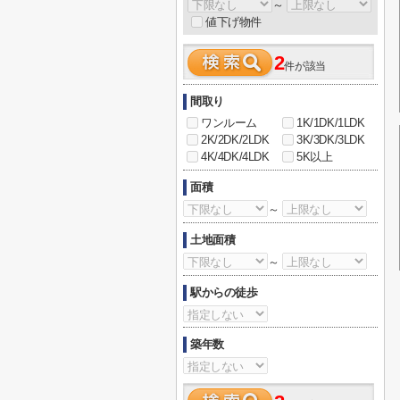
～
値下げ物件
2
件が該当
間取り
ワンルーム
1K/1DK/1LDK
2K/2DK/2LDK
3K/3DK/3LDK
4K/4DK/4LDK
5K以上
面積
～
土地面積
～
駅からの徒歩
築年数