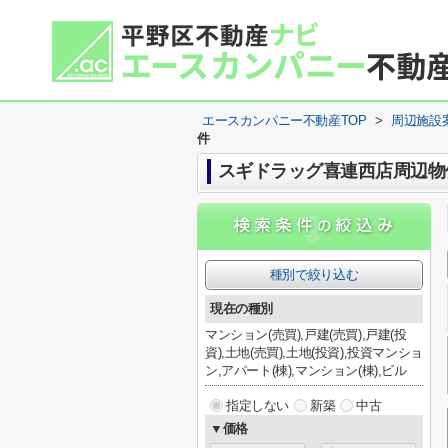
エースカンパニー不動産TOP
>
周辺施設
件
スギドラッグ喜連西店周辺物
種別で絞り込む
現在の種別
マンション(売買),戸建(売買),戸建(投
資),土地(売買),土地(投資),投資マンショ
ン,アパート(棟),マンション(棟),ビル
指定しない
新築
中古
▼価格