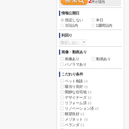
2
件が該当
情報公開日
指定しない
本日
3日以内
1週間以内
利回り
画像・動画あり
画像あり
動画あり
パノラマあり
こだわり条件
ペット相談
(-)
陽当り良好
(-)
閑静な住宅地
(-)
デザイナーズ
(-)
リフォーム済
(-)
リノベーション済
(-)
眺望良好
(-)
メゾネット
(-)
ベランダ
(-)