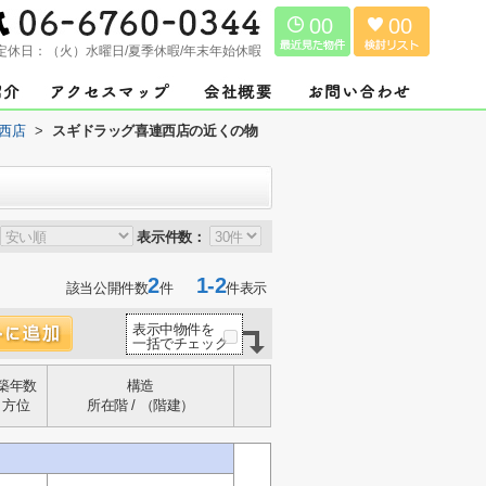
00
00
定休日：
（火）水曜日/夏季休暇/年末年始休暇
西店
>
スギドラッグ喜連西店の近くの物
表示件数：
2
1-2
該当公開件数
件
件表示
表示中物件を
一括でチェック
築年数
構造
方位
所在階 / （階建）