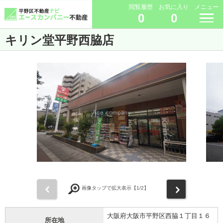
閲覧履歴
お気に入り
メニュー
0
0
キリン堂平野西脇店
前
次
画像タップで拡大表示【
1
/2】
大阪府大阪市平野区西脇１丁目１６
所在地