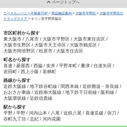
ページトップへ
エースカンパニー不動産TOP
>
周辺施設案内
>
大阪市平野区
>
大阪市平野区の
ドラッグストア
>
キリン堂平野西脇店
市区町村から探す
東大阪市
/
八尾市
/
大阪市平野区
/
大阪市東住吉区
/
大阪市生野区
/
大阪市天王寺区
/
大阪市鶴見区
/
大阪市阿倍野区
/
松原市
/
大阪市住吉区
町名から探す
喜連
/
菱屋西
/
西脇
/
友井
/
平野本町
/
桑津
/
住道矢田
/
岩田町
/
西上小阪
/
若林町
路線から探す
近鉄大阪線
/
地下鉄谷町線
/
関西本線
/
近鉄難波・奈良線
/
おおさか東線
/
近鉄南大阪線
/
地下鉄千日前線
/
阪和線
/
大阪環状線
/
近鉄信貴線
駅から探す
平野
/
平野
/
河内山本
/
八尾
/
近鉄八尾
/
喜連瓜破
/
弥刀
/
谷町九丁目
/
志紀
/
河内花園