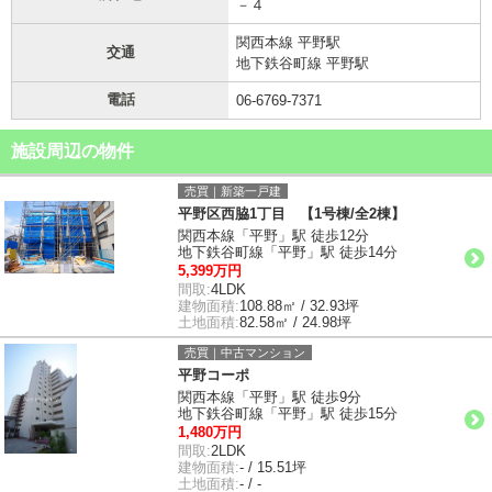
－４
関西本線 平野駅
交通
地下鉄谷町線 平野駅
電話
06-6769-7371
施設周辺の物件
売買｜新築一戸建
平野区西脇1丁目 【1号棟/全2棟】
関西本線「平野」駅 徒歩12分
地下鉄谷町線「平野」駅 徒歩14分
5,399万円
間取:
4LDK
建物面積:
108.88㎡ / 32.93坪
土地面積:
82.58㎡ / 24.98坪
売買｜中古マンション
平野コーポ
関西本線「平野」駅 徒歩9分
地下鉄谷町線「平野」駅 徒歩15分
1,480万円
間取:
2LDK
建物面積:
- / 15.51坪
土地面積:
- / -