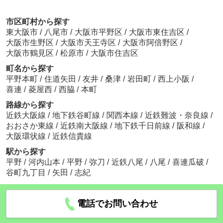
市区町村から探す
東大阪市
/
八尾市
/
大阪市平野区
/
大阪市東住吉区
/
大阪市生野区
/
大阪市天王寺区
/
大阪市阿倍野区
/
大阪市鶴見区
/
松原市
/
大阪市住吉区
町名から探す
平野本町
/
住道矢田
/
友井
/
桑津
/
岩田町
/
西上小阪
/
喜連
/
菱屋西
/
西脇
/
本町
路線から探す
近鉄大阪線
/
地下鉄谷町線
/
関西本線
/
近鉄難波・奈良線
/
おおさか東線
/
近鉄南大阪線
/
地下鉄千日前線
/
阪和線
/
大阪環状線
/
近鉄信貴線
駅から探す
平野
/
河内山本
/
平野
/
弥刀
/
近鉄八尾
/
八尾
/
喜連瓜破
/
谷町九丁目
/
矢田
/
志紀
電話でお問い合わせ