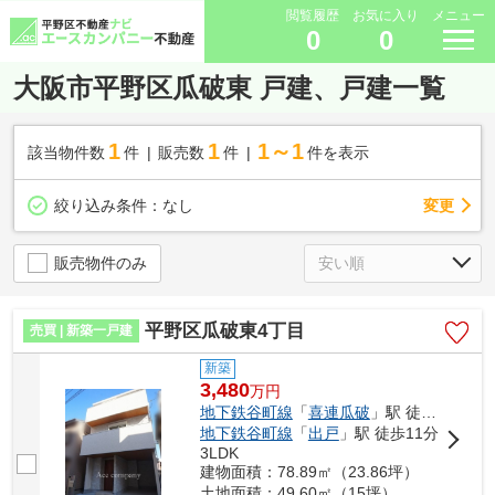
閲覧履歴
お気に入り
メニュー
0
0
大阪市平野区瓜破東 戸建、戸建一覧
1
1
1～1
該当物件数
件
販売数
件
件を表示
変更
絞り込み条件：
なし
販売物件のみ
平野区瓜破東4丁目
売買 | 新築一戸建
新築
3,480
万
円
地下鉄谷町線
「
喜連瓜破
」駅 徒歩10分
地下鉄谷町線
「
出戸
」駅 徒歩11分
3LDK
建物面積：78.89㎡（23.86坪）
土地面積：49.60㎡（15坪）