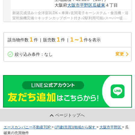
大阪府
大阪市平野区
瓜破東
４丁目
新築完成済み☆全洋室3LDK＋車庫♪玄関電子キーシステム・食洗機・浴
室乾燥機完備☆キッチンカップボート付き♪2駅利用可能♪スーパー徒歩5
分♪小学校、安心の徒歩3分圏内です♪
1
1
1～1
該当物件数
件
販売数
件
件を表示
変更
絞り込み条件：
なし
ページトップへ
エースカンパニー不動産TOP
>
(戸建(売買))地域から探す
>
大阪市平野区
>
瓜
破東の売買物件