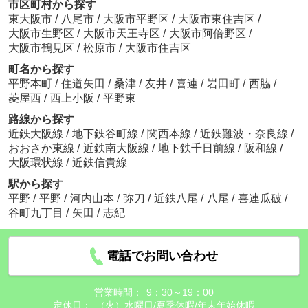
市区町村から探す
東大阪市
/
八尾市
/
大阪市平野区
/
大阪市東住吉区
/
大阪市生野区
/
大阪市天王寺区
/
大阪市阿倍野区
/
大阪市鶴見区
/
松原市
/
大阪市住吉区
町名から探す
平野本町
/
住道矢田
/
桑津
/
友井
/
喜連
/
岩田町
/
西脇
/
菱屋西
/
西上小阪
/
平野東
路線から探す
近鉄大阪線
/
地下鉄谷町線
/
関西本線
/
近鉄難波・奈良線
/
おおさか東線
/
近鉄南大阪線
/
地下鉄千日前線
/
阪和線
/
大阪環状線
/
近鉄信貴線
駅から探す
平野
/
平野
/
河内山本
/
弥刀
/
近鉄八尾
/
八尾
/
喜連瓜破
/
谷町九丁目
/
矢田
/
志紀
電話でお問い合わせ
営業時間：
9：30～19：00
定休日：
（火）水曜日/夏季休暇/年末年始休暇