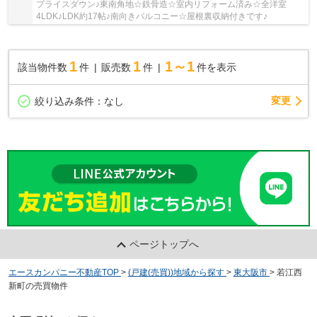
プライスダウン♪東南角地☆鉄骨造☆室内リフォーム済み☆全洋室
4LDK♪LDK約17帖♪南向きバルコニー☆屋根裏収納付きです♪
1
1
1～1
該当物件数
件
販売数
件
件を表示
変更
絞り込み条件：
なし
ページトップへ
エースカンパニー不動産TOP
>
(戸建(売買))地域から探す
>
東大阪市
>
若江西
新町の売買物件