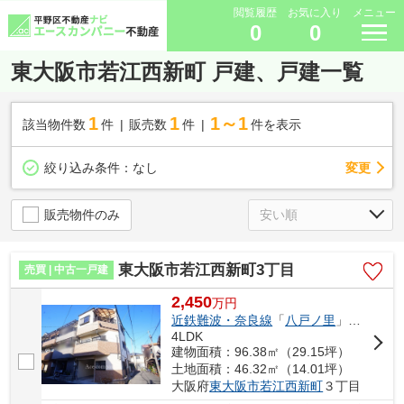
閲覧履歴
お気に入り
メニュー
0
0
東大阪市若江西新町 戸建、戸建一覧
1
1
1～1
該当物件数
件
販売数
件
件を表示
変更
絞り込み条件：
なし
販売物件のみ
東大阪市若江西新町3丁目
売買 | 中古一戸建
2,450
万
円
近鉄難波・奈良線
「
八戸ノ里
」駅 徒歩15分
4LDK
建物面積：96.38㎡（29.15坪）
土地面積：46.32㎡（14.01坪）
大阪府
東大阪市
若江西新町
３丁目