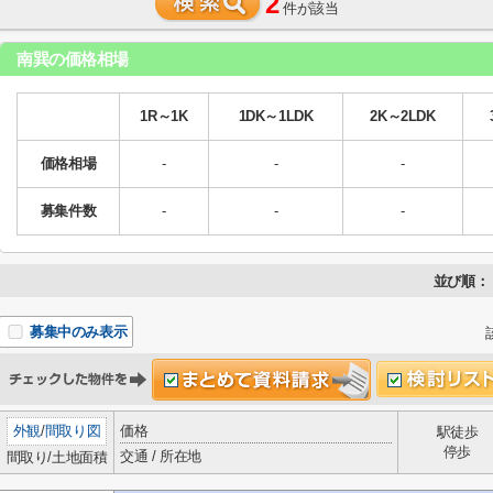
2
件が該当
南巽の価格相場
1R～1K
1DK～1LDK
2K～2LDK
価格相場
-
-
-
募集件数
-
-
-
並び順：
募集中のみ表示
外観
/
間取り図
価格
駅徒歩
停歩
交通 / 所在地
間取り/土地面積