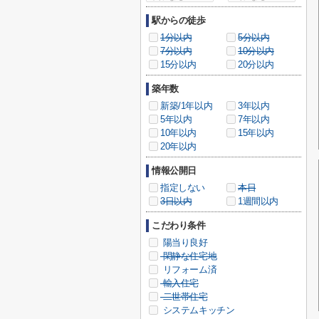
駅からの徒歩
1分以内
5分以内
7分以内
10分以内
15分以内
20分以内
築年数
新築/1年以内
3年以内
5年以内
7年以内
10年以内
15年以内
20年以内
情報公開日
指定しない
本日
3日以内
1週間以内
こだわり条件
陽当り良好
閑静な住宅地
リフォーム済
輸入住宅
二世帯住宅
システムキッチン