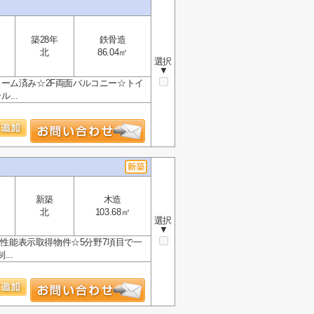
築28年
鉄骨造
北
86.04㎡
選択
▼
ーム済み☆2F両面バルコニー☆トイ
...
新築
木造
北
103.68㎡
選択
▼
物性能表示取得物件☆5分野7項目で一
..