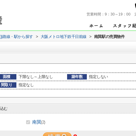
営業時間：
9：30～19：00
買))路線・駅から探す
>
大阪メトロ地下鉄千日前線
>
南巽駅の売買物件
面積
下限なし～上限なし
築年数
指定しない
間取り
指定なし
込む
南巽
(2)