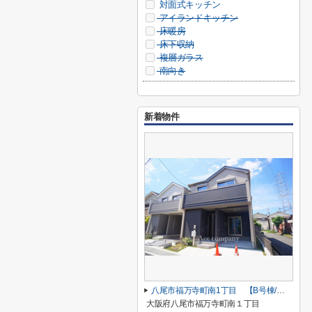
対面式キッチン
アイランドキッチン
床暖房
床下収納
複層ガラス
南向き
新着物件
八尾市福万寺町南1丁目 【B号棟/全2棟】
大阪府八尾市福万寺町南１丁目