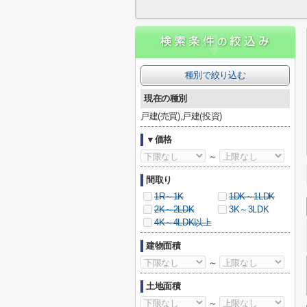
種別で絞り込む
現在の種別
戸建(売買),戸建(投資)
▼価格
～
間取り
1R～1K
1DK～1LDK
2K～2LDK
3K～3LDK
4K～4LDK以上
建物面積
～
土地面積
～