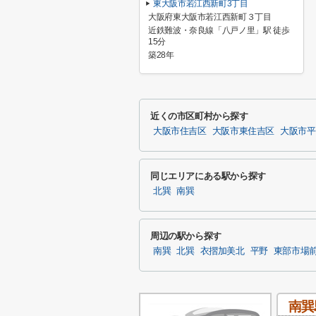
東大阪市若江西新町3丁目
大阪府東大阪市若江西新町３丁目
近鉄難波・奈良線「八戸ノ里」駅 徒歩
15分
築28年
近くの市区町村から探す
大阪市住吉区
大阪市東住吉区
大阪市平
同じエリアにある駅から探す
北巽
南巽
周辺の駅から探す
南巽
北巽
衣摺加美北
平野
東部市場
南巽