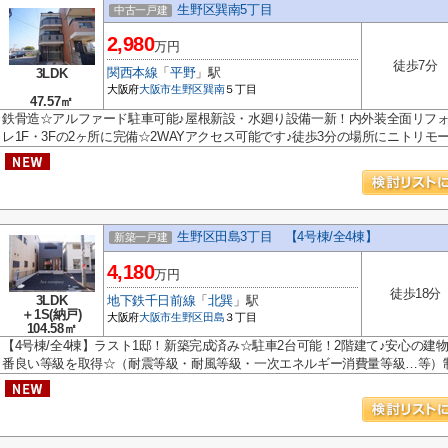
生野区巽南5丁目
中古一戸建
2,980
万円
徒歩7分
関西本線
「
平野
」駅
3LDK
大阪府
大阪市生野区
巽南
５丁目
47.57㎡
鉄骨造☆アルファード駐車可能♪屋根新設・水廻り設備一新！内外装全面リフォ
レ1F・3Fの2ヶ所に完備☆2WAYアクセス可能です♪徒歩3分の場所にニトリモール
生野区田島3丁目 【4号棟/全4棟】
新築一戸建
4,180
万円
徒歩18分
3LDK
地下鉄千日前線
「
北巽
」駅
＋1S(納戸)
大阪府
大阪市生野区
田島
３丁目
104.58㎡
【4号棟/全4棟】ラスト1邸！新築完成済み☆駐車2台可能！2階建て♪安心の建
番良い等級を取得☆（耐震等級・耐風等級・一次エネルギー消費量等級…等）制.