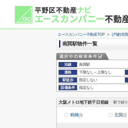
エースカンパニー不動産TOP
>
(戸建(売
南巽駅物件一覧
沿線
南巽駅
価格
下限なし～上限なし
駅徒歩
指定しない
設備条件
指定なし
大阪メトロ地下鉄千日前線
駅で絞り
鶴橋
北巽
(1)
(2)