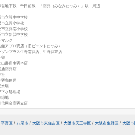
市営地下鉄 千日前線 「南巽（みなみたつみ）」駅 周辺
阪市立巽中中学校
阪市立巽小学校
阪市立巽南小学校
阪市立新巽中学校
ンマルク
品館アプロ巽店（旧ビエントたつみ）
ーソンプラス生野南巽店、生野巽東店
か卯
之出書房南巽本店
貴族南巽店
神社
野巽郵便局
配水場
野下水処理場
東緑地
和信用金庫巽支店
市平野区
/
八尾市
/
大阪市東住吉区
/
大阪市天王寺区
/
大阪市生野区
/
大阪市