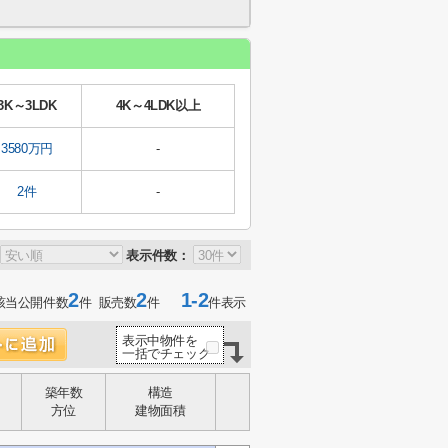
3K～3LDK
4K～4LDK以上
3580万円
-
2件
-
表示件数：
2
2
1-2
該当公開件数
件 販売数
件
件表示
表示中物件を
一括でチェック
築年数
構造
方位
建物面積