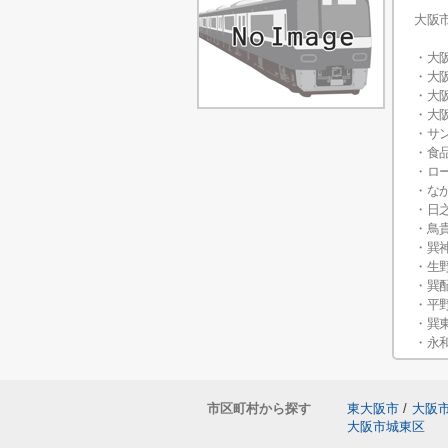
大阪
・大
・大
・大
・大
・サ
・食
・ロ
・な
・日
・鳥
・巽
・生
・巽
・平
・巽
・永
市区町村から探す
東大阪市
/
大阪
大阪市城東区