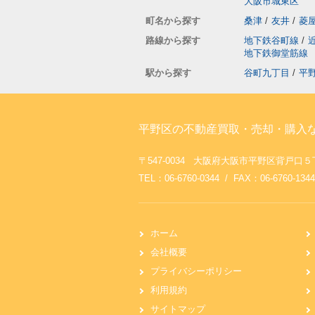
大阪市城東区
町名から探す
桑津
/
友井
/
菱
路線から探す
地下鉄谷町線
/
地下鉄御堂筋線
駅から探す
谷町九丁目
/
平
平野区の不動産買取・売却・購入
〒547-0034 大阪府大阪市平野区背戸
TEL：06-6760-0344 / FAX：06-6760-1344
ホーム
会社概要
プライバシーポリシー
利用規約
サイトマップ