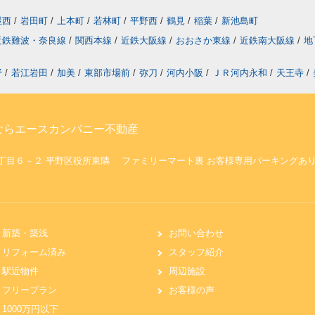
屋西
/
岩田町
/
上本町
/
若林町
/
平野西
/
鶴見
/
稲葉
/
新池島町
近鉄難波・奈良線
/
関西本線
/
近鉄大阪線
/
おおさか東線
/
近鉄南大阪線
/
地
野
/
若江岩田
/
加美
/
東部市場前
/
弥刀
/
河内小阪
/
ＪＲ河内永和
/
天王寺
/
ならエースカンパニー不動産
口５丁目６－２ 平野区役所東隣 ファミリーマート裏 お客様専用パーキングあ
新築・築浅
お問い合わせ
リフォーム済み
スタッフ紹介
駅近物件
周辺施設
フリープラン
お客様の声
1000万円以下