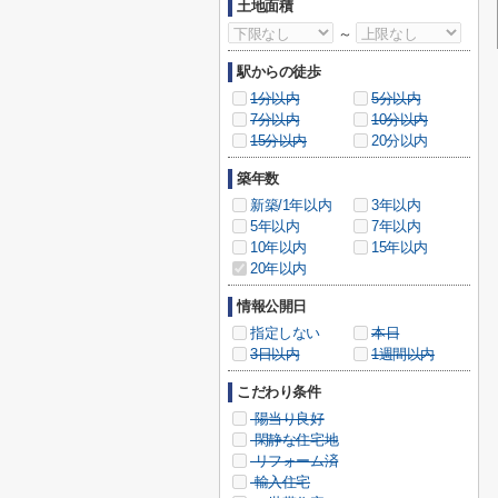
土地面積
～
駅からの徒歩
1分以内
5分以内
7分以内
10分以内
15分以内
20分以内
築年数
新築/1年以内
3年以内
5年以内
7年以内
10年以内
15年以内
20年以内
情報公開日
指定しない
本日
3日以内
1週間以内
こだわり条件
陽当り良好
閑静な住宅地
リフォーム済
輸入住宅