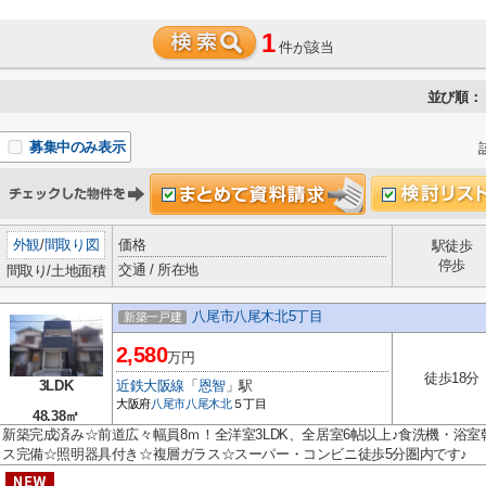
1
件が該当
並び順：
募集中のみ表示
外観
/
間取り図
価格
駅徒歩
停歩
交通 / 所在地
間取り/土地面積
八尾市八尾木北5丁目
新築一戸建
2,580
万円
徒歩18分
3LDK
近鉄大阪線
「
恩智
」駅
大阪府
八尾市
八尾木北
５丁目
48.38㎡
新築完成済み☆前道広々幅員8ｍ！全洋室3LDK、全居室6帖以上♪食洗機・浴
ス完備☆照明器具付き☆複層ガラス☆スーパー・コンビニ徒歩5分圏内です♪