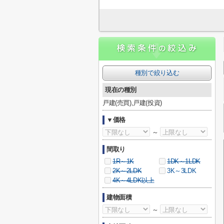
種別で絞り込む
現在の種別
戸建(売買),戸建(投資)
▼価格
～
間取り
1R～1K
1DK～1LDK
2K～2LDK
3K～3LDK
4K～4LDK以上
建物面積
～