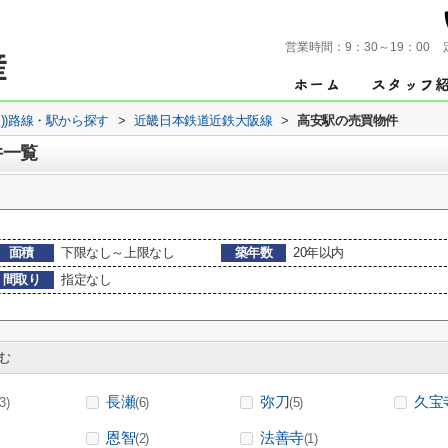
営業時間：
9：30～19：00
買))路線・駅から探す
>
近畿日本鉄道近鉄大阪線
>
高安駅の売買物件
件一覧
面積
下限なし～上限なし
築年数
20年以内
間取り
指定なし
む
長瀬
弥刀
久宝
(3)
(6)
(5)
恩智
法善寺
(2)
(1)