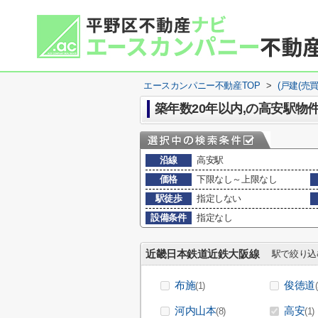
エースカンパニー不動産TOP
>
(戸建(売
築年数20年以内,の高安駅物
沿線
高安駅
価格
下限なし～上限なし
駅徒歩
指定しない
設備条件
指定なし
近畿日本鉄道近鉄大阪線
駅で絞り込
布施
俊徳道
(1)
河内山本
高安
(8)
(1)