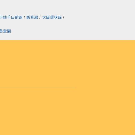
下鉄千日前線
/
阪和線
/
大阪環状線
/
美章園
り