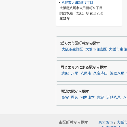
八尾市太田新町9丁目
大阪府八尾市太田新町９丁目
関西本線「志紀」駅 徒歩25分
築31年
近くの市区町村から探す
大阪市生野区
大阪市住吉区
大阪市東住
同じエリアにある駅から探す
志紀
八尾
八尾南
久宝寺口
近鉄八尾
周辺の駅から探す
高安
恩智
河内山本
志紀
近鉄八尾
八
市区町村から探す
東大阪市
/
大阪