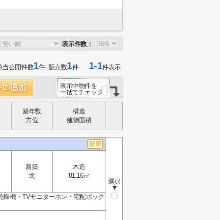
表示件数：
1
1
1-1
該当公開件数
件 販売数
件
件表示
表示中物件を
一括でチェック
築年数
構造
方位
建物面積
新築
木造
北
81.16㎡
選択
▼
室乾燥機・TVモニターホン・宅配ボック