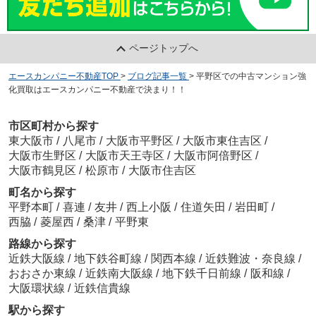
ページトップへ
エースカンパニー不動産TOP
>
ブログ記事一覧
>
平野区での中古マンション強
化買取はエースカンパニー不動産で決まり！！
市区町村から探す
東大阪市
/
八尾市
/
大阪市平野区
/
大阪市東住吉区
/
大阪市生野区
/
大阪市天王寺区
/
大阪市阿倍野区
/
大阪市鶴見区
/
松原市
/
大阪市住吉区
町名から探す
平野本町
/
喜連
/
友井
/
西上小阪
/
住道矢田
/
岩田町
/
西脇
/
菱屋西
/
桑津
/
平野東
路線から探す
近鉄大阪線
/
地下鉄谷町線
/
関西本線
/
近鉄難波・奈良線
/
おおさか東線
/
近鉄南大阪線
/
地下鉄千日前線
/
阪和線
/
大阪環状線
/
近鉄信貴線
駅から探す