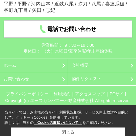
平野
/
平野
/
河内山本
/
近鉄八尾
/
弥刀
/
八尾
/
喜連瓜破
/
谷町九丁目
/
矢田
/
志紀
電話でお問い合わせ
営業時間：
9：30～19：00
定休日：
（火）水曜日/夏季休暇/年末年始休暇
ホーム
会社概要
お問い合わせ
物件リクエスト
プライバシーポリシー
利用規約
アクセスマップ
PCサイト
Copyright(c) エースカンパニー不動産株式会社 All rights reserved.
当サイトでは、お客様の当サイト利用状況把握、サービス向上検討を目的と
して、クッキー（Cookie）を使用しています。
詳しくは、当社の
「Cookieの取扱いについて」
をご確認ください。
閉じる