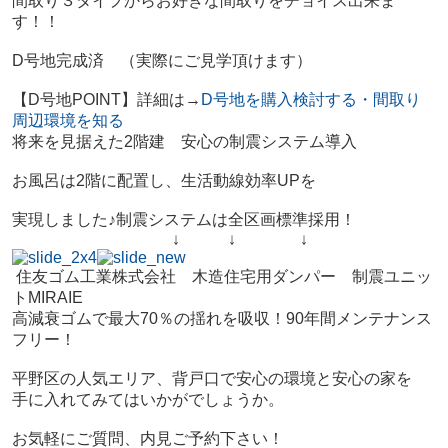
間取り３タイプからお好きな間取りをチョイス出来ま
す！！
D号地完成済 （実際にご見学頂けます）
【D号地POINT】詳細は→
D号地を購入検討する・間取り
周辺環境を知る
将来を見据えた2階建 安心の制震システム導入
お風呂は2階に配置し、生活動線効率UPを
実現しました♪制震システムは全区画標準採用！
↓ ↓ ↓
住友ゴム工業株式会社 木造住宅用ダンパー 制震ユニッ
トMIRAIE
高減衰ゴムで最大70％の揺れを吸収！90年間メンテナンス
フリー！
平野区の人気エリア、背戸口で安心の環境と安心の家を
手に入れてみてはいかがでしょうか。
お気軽にご質問、内見ご予約下さい！