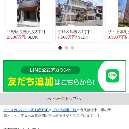
平野区長吉六反3丁目
平野区瓜破西1丁目
ザ・上本町
2,680万円
/ 3LDK
7,500万円
/ 3LDK
8,380万円
/
ページトップへ
エースカンパニー不動産TOP
>
ブログ記事一覧
>
台風接近中！嵐の予
感・・・。本日も反響お問い合わせありがとうございます！！