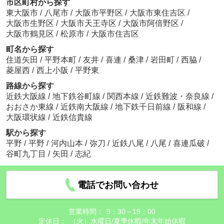
市区町村から探す
東大阪市
/
八尾市
/
大阪市平野区
/
大阪市東住吉区
/
大阪市生野区
/
大阪市天王寺区
/
大阪市阿倍野区
/
大阪市鶴見区
/
松原市
/
大阪市住吉区
町名から探す
住道矢田
/
平野本町
/
友井
/
喜連
/
桑津
/
岩田町
/
西脇
/
菱屋西
/
西上小阪
/
平野東
路線から探す
近鉄大阪線
/
地下鉄谷町線
/
関西本線
/
近鉄難波・奈良線
/
おおさか東線
/
近鉄南大阪線
/
地下鉄千日前線
/
阪和線
/
大阪環状線
/
近鉄信貴線
駅から探す
平野
/
平野
/
河内山本
/
弥刀
/
近鉄八尾
/
八尾
/
喜連瓜破
/
谷町九丁目
/
矢田
/
志紀
電話でお問い合わせ
営業時間：
9：30～19：00
定休日：
（火）水曜日/夏季休暇/年末年始休暇