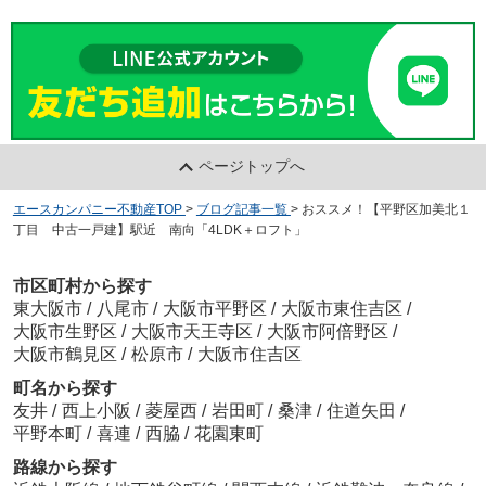
ページトップへ
エースカンパニー不動産TOP
>
ブログ記事一覧
>
おススメ！【平野区加美北１
丁目 中古一戸建】駅近 南向「4LDK＋ロフト」
市区町村から探す
東大阪市
/
八尾市
/
大阪市平野区
/
大阪市東住吉区
/
大阪市生野区
/
大阪市天王寺区
/
大阪市阿倍野区
/
大阪市鶴見区
/
松原市
/
大阪市住吉区
町名から探す
友井
/
西上小阪
/
菱屋西
/
岩田町
/
桑津
/
住道矢田
/
平野本町
/
喜連
/
西脇
/
花園東町
路線から探す