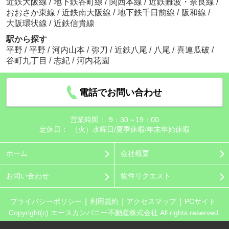
近鉄大阪線
/
地下鉄谷町線
/
関西本線
/
近鉄難波・奈良線
/
おおさか東線
/
近鉄南大阪線
/
地下鉄千日前線
/
阪和線
/
大阪環状線
/
近鉄信貴線
駅から探す
平野
/
平野
/
河内山本
/
弥刀
/
近鉄八尾
/
八尾
/
喜連瓜破
/
谷町九丁目
/
志紀
/
河内花園
電話でお問い合わせ
営業時間：
9：30～19：00
定休日：
（火）水曜日/夏季休暇/年末年始休暇
ホーム
会社概要
お問い合わせ
物件リクエスト
プライバシーポリシー
利用規約
アクセスマップ
PCサイト
Copyright(c) エースカンパニー不動産株式会社 All rights reserved.