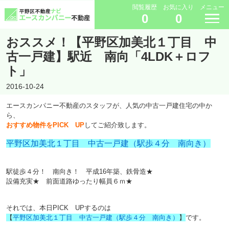
閲覧履歴
お気に入り
メニュー
0
0
おススメ！【平野区加美北１丁目 中
古一戸建】駅近 南向「4LDK＋ロフ
ト」
2016-10-24
エースカンパニー不動産のスタッフが、人気の中古一戸建住宅の中か
ら、
おすすめ物件をPICK UP
してご紹介致します。
平野区加美北１丁目 中古一戸建（駅歩４分 南向き）
駅徒歩４分！ 南向き！ 平成16年築、鉄骨造★
設備充実★ 前面道路ゆったり幅員６ｍ★
それでは、本日PICK UPするのは
【
平野区加美北１丁目 中古一戸建（駅歩４分 南向き）
】
です。