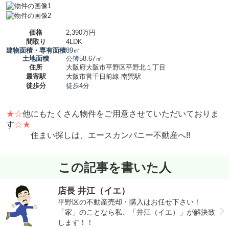
価格
2,390万円
間取り
4LDK
建物面積・専有面積
89㎡
土地面積
公簿58.67㎡
住所
大阪府大阪市平野区平野北１丁目
最寄駅
大阪市営千日前線 南巽駅
徒歩分
徒歩4分
★☆
他にもたくさん物件をご用意させていただいておりま
す
☆★
住まい探しは、エースカンパニー不動産へ!!
この記事を書いた人
店長 井江（イエ）
平野区の不動産売却・購入はお任せ下さい！
「家」のことなら私、「井江（イエ）」が解決致
します！！