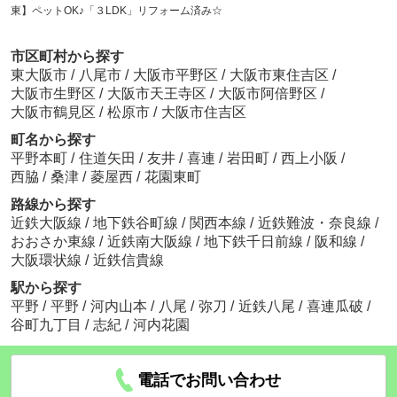
東】ペットOK♪「３LDK」リフォーム済み☆
市区町村から探す
東大阪市
/
八尾市
/
大阪市平野区
/
大阪市東住吉区
/
大阪市生野区
/
大阪市天王寺区
/
大阪市阿倍野区
/
大阪市鶴見区
/
松原市
/
大阪市住吉区
町名から探す
平野本町
/
住道矢田
/
友井
/
喜連
/
岩田町
/
西上小阪
/
西脇
/
桑津
/
菱屋西
/
花園東町
路線から探す
近鉄大阪線
/
地下鉄谷町線
/
関西本線
/
近鉄難波・奈良線
/
おおさか東線
/
近鉄南大阪線
/
地下鉄千日前線
/
阪和線
/
大阪環状線
/
近鉄信貴線
駅から探す
平野
/
平野
/
河内山本
/
八尾
/
弥刀
/
近鉄八尾
/
喜連瓜破
/
谷町九丁目
/
志紀
/
河内花園
電話でお問い合わせ