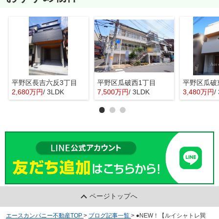
平野区長吉六反3丁目
平野区瓜破西1丁目
平野区瓜破
2,680万円
/ 3LDK
7,500万円
/ 3LDK
3,480万円
/
ページトップへ
エースカンパニー不動産TOP
>
ブログ記事一覧
>
●NEW！【ルイシャトレ巽