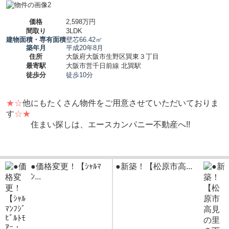
価格
2,598万円
間取り
3LDK
建物面積・専有面積
壁芯66.42㎡
築年月
平成20年8月
住所
大阪府大阪市生野区巽東３丁目
最寄駅
大阪市営千日前線 北巽駅
徒歩分
徒歩10分
★☆
他にもたくさん物件をご用意させていただいておりま
す
☆★
住まい探しは、エースカンパニー不動産へ!!
●価格変更！【ｼｬﾙﾏ
●新築！【松原市高...
ﾝ...