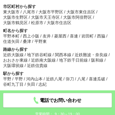
市区町村から探す
東大阪市
/
八尾市
/
大阪市平野区
/
大阪市東住吉区
/
大阪市生野区
/
大阪市天王寺区
/
大阪市阿倍野区
/
大阪市鶴見区
/
松原市
/
大阪市住吉区
町名から探す
平野本町
/
西上小阪
/
友井
/
菱屋西
/
喜連
/
岩田町
/
西脇
/
住道矢田
/
桑津
/
平野東
路線から探す
近鉄大阪線
/
地下鉄谷町線
/
関西本線
/
近鉄難波・奈良線
/
おおさか東線
/
近鉄南大阪線
/
地下鉄千日前線
/
阪和線
/
大阪環状線
/
近鉄信貴線
駅から探す
平野
/
平野
/
河内山本
/
近鉄八尾
/
弥刀
/
八尾
/
喜連瓜破
/
谷町九丁目
/
矢田
/
志紀
電話でお問い合わせ
営業時間：
9：30～19：00