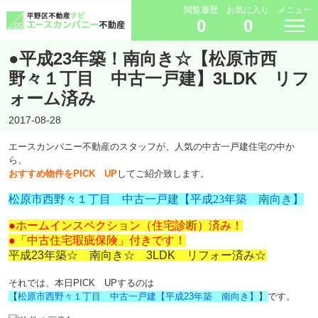
閲覧履歴
お気に入り
メニュー
0
0
●平成23年築！南向き☆【松原市西
野々１丁目 中古一戸建】3LDK リフ
ォーム済み
2017-08-28
エースカンパニー不動産のスタッフが、人気の中古一戸建住宅の中か
ら、
おすすめ物件をPICK UP
してご紹介致します。
松原市西野々１丁目 中古一戸建【平成23年築 南向き】
●ホームインスペクション（住宅診断）済み！
●「中古住宅瑕疵保険」付きです！
平成23年築☆ 南向き☆ 3LDK リフォー済み☆
それでは、本日PICK UPするのは
【
松原市西野々１丁目 中古一戸建【平成23年築 南向き】
】
です。