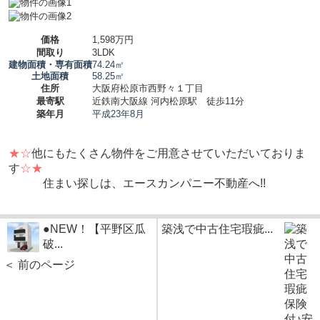
価格
1,598万円
間取り
3LDK
建物面積・専有面積
74.24㎡
土地面積
58.25㎡
住所
大阪府松原市西野々１丁目
最寄駅
近鉄南大阪線 河内松原駅 徒歩11分
築年月
平成23年8月
★☆
他にもたくさん物件をご用意させていただいておりま
す
☆★
住まい探しは、エースカンパニー不動産へ!!
●NEW！【平野区瓜
築浅で中古住宅瑕疵...
破...
＜ 前のページ