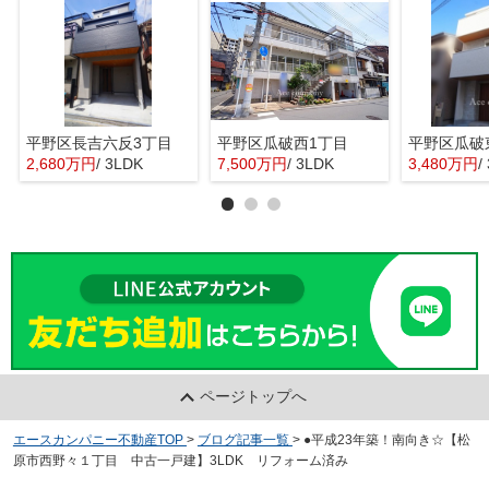
平野区長吉六反3丁目
平野区瓜破西1丁目
平野区瓜破
2,680万円
/ 3LDK
7,500万円
/ 3LDK
3,480万円
/
ページトップへ
エースカンパニー不動産TOP
>
ブログ記事一覧
>
●平成23年築！南向き☆【松
原市西野々１丁目 中古一戸建】3LDK リフォーム済み