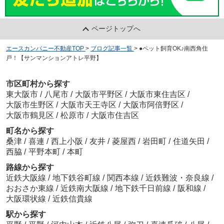
ページトップへ
エースカンパニー不動産TOP
>
ブログ記事一覧
>
●ペット飼育OK♪南西角住
戸！【サンマンションアトレ平野】
市区町村から探す
東大阪市
/
八尾市
/
大阪市平野区
/
大阪市東住吉区
/
大阪市生野区
/
大阪市天王寺区
/
大阪市阿倍野区
/
大阪市鶴見区
/
松原市
/
大阪市住吉区
町名から探す
桑津
/
喜連
/
西上小阪
/
友井
/
菱屋西
/
岩田町
/
住道矢田
/
西脇
/
平野本町
/
本町
路線から探す
近鉄大阪線
/
地下鉄谷町線
/
関西本線
/
近鉄難波・奈良線
/
おおさか東線
/
近鉄南大阪線
/
地下鉄千日前線
/
阪和線
/
大阪環状線
/
近鉄信貴線
駅から探す