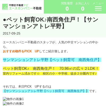
閲覧履歴
お気に入り
メニュー
0
0
●ペット飼育OK♪南西角住戸！【サン
マンションアトレ平野】
2017-09-25
エースカンパニー不動産のスタッフが、人気の中古マンションの中か
ら、
おすすめ物件をPICK UP
してご紹介致します。
サンマンションアトレ平野【ペット飼育可 南西角住戸】
ペット飼育OK♪ 南西角住戸！ 70.96㎡の広々２LDK！
室内リフォーム済みです☆ 校区の小・中学校、徒歩２分圏内です♪
それでは、本日PICK UPするのは
【
サンマンションアトレ平野【ペット飼育可 南西角住戸】
】
です。