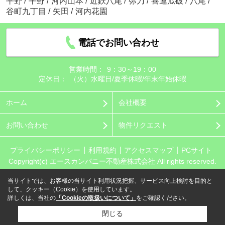
平野
/
平野
/
河内山本
/
近鉄八尾
/
弥刀
/
喜連瓜破
/
八尾
/
谷町九丁目
/
矢田
/
河内花園
電話でお問い合わせ
営業時間：
9：30～19：00
定休日：
（火）水曜日/夏季休暇/年末年始休暇
ホーム
会社概要
お問い合わせ
物件リクエスト
プライバシーポリシー
利用規約
アクセスマップ
PCサイト
Copyright(c) エースカンパニー不動産株式会社 All rights reserved.
当サイトでは、お客様の当サイト利用状況把握、サービス向上検討を目的と
して、クッキー（Cookie）を使用しています。
詳しくは、当社の
「Cookieの取扱いについて」
をご確認ください。
閉じる