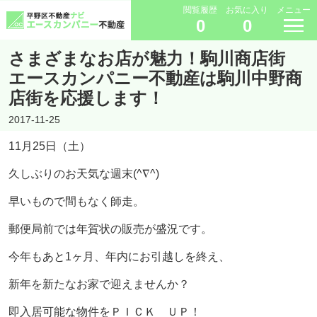
閲覧履歴
お気に入り
メニュー
0
0
さまざまなお店が魅力！駒川商店街
エースカンパニー不動産は駒川中野商
店街を応援します！
2017-11-25
11月25日（土）
久しぶりのお天気な週末(^∇^)
早いもので間もなく師走。
郵便局前では年賀状の販売が盛況です。
今年もあと1ヶ月、年内にお引越しを終え、
新年を新たなお家で迎えませんか？
即入居可能な物件をＰＩＣＫ ＵＰ！