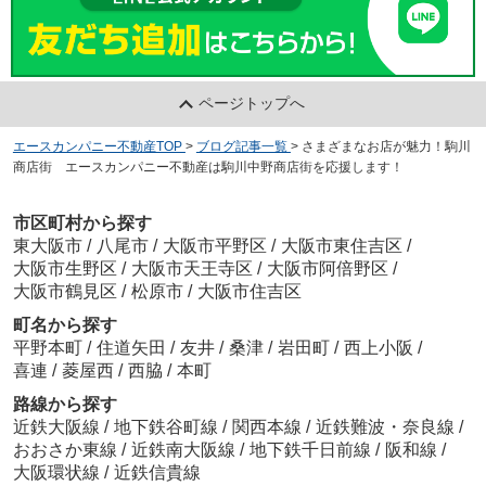
ページトップへ
エースカンパニー不動産TOP
>
ブログ記事一覧
>
さまざまなお店が魅力！駒川
商店街 エースカンパニー不動産は駒川中野商店街を応援します！
市区町村から探す
東大阪市
/
八尾市
/
大阪市平野区
/
大阪市東住吉区
/
大阪市生野区
/
大阪市天王寺区
/
大阪市阿倍野区
/
大阪市鶴見区
/
松原市
/
大阪市住吉区
町名から探す
平野本町
/
住道矢田
/
友井
/
桑津
/
岩田町
/
西上小阪
/
喜連
/
菱屋西
/
西脇
/
本町
路線から探す
近鉄大阪線
/
地下鉄谷町線
/
関西本線
/
近鉄難波・奈良線
/
おおさか東線
/
近鉄南大阪線
/
地下鉄千日前線
/
阪和線
/
大阪環状線
/
近鉄信貴線