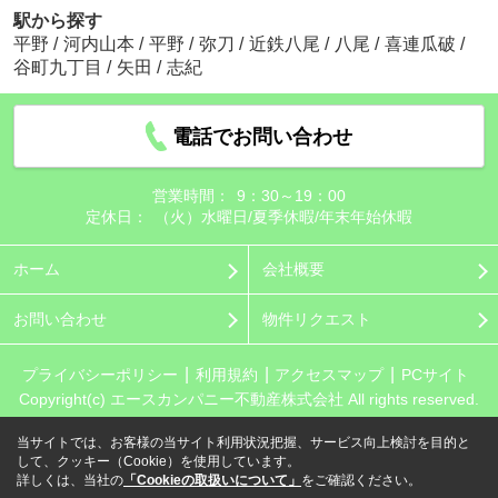
駅から探す
平野
/
河内山本
/
平野
/
弥刀
/
近鉄八尾
/
八尾
/
喜連瓜破
/
谷町九丁目
/
矢田
/
志紀
電話でお問い合わせ
営業時間：
9：30～19：00
定休日：
（火）水曜日/夏季休暇/年末年始休暇
ホーム
会社概要
お問い合わせ
物件リクエスト
プライバシーポリシー
利用規約
アクセスマップ
PCサイト
Copyright(c) エースカンパニー不動産株式会社 All rights reserved.
当サイトでは、お客様の当サイト利用状況把握、サービス向上検討を目的と
して、クッキー（Cookie）を使用しています。
詳しくは、当社の
「Cookieの取扱いについて」
をご確認ください。